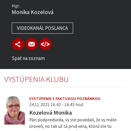
Mgr.
Monika Kozelová
VIDEOKANÁL POSLANCA
Späť na zoznam
VYSTÚPENIA KLUBU
VYSTÚPENIE S FAKTICKOU POZNÁMKOU
24.11.2021 16:42 - 16:43 hod.
Kozelová Monika
Pán podpredseda, vy ste povedali, že vy máte
úroveň, no tak už tá prvá veta, ktorú ste tu