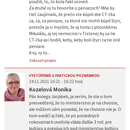
použili, to, to bola fakt úroveň.
Za druhé vy tu hovoríte o peniazoch? Mňa by
tiež zaujímalo, že prečo ste kúpili dve CT-čka
za, za, za peniaze, za ktoré ste mohli kúpiť štyri,
pretože ja si myslím, že aj tomu Liptovskému
Mikulášu, aj tej nemocnici v Trstenej by sa tie
CT-čka asi hodili, keby, keby boli štyri za tie isté
peniaze.
A vy, vy tu...
Zobrazit prepis
VYSTÚPENIE S FAKTICKOU POZNÁMKOU
24.11.2021 16:21 - 16:22 hod.
Kozelová Monika
Pán kolega Jarjabek, ja verím, že ste o tom
presvedčený, že to ministerstvo je na chvoste,
ale môžem vám povedať, že na chvoste nie je. O
tom svedčí aj fakt, že po posledných
rokovaniach uvoľnila vláda ďalšie 3 mil. pre
kultúru a presúva ich pod ministerstvo kultúry,