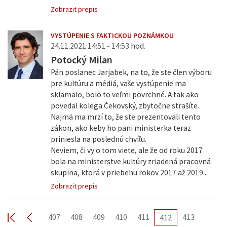
Zobrazit prepis
VYSTÚPENIE S FAKTICKOU POZNÁMKOU
24.11.2021 14:51 - 14:53 hod.
Potocký Milan
Pán poslanec Jarjabek, na to, že ste člen výboru
pre kultúru a médiá, vaše vystúpenie ma
sklamalo, bolo to veľmi povrchné. A tak ako
povedal kolega Čekovský, zbytočne strašíte.
Najmä ma mrzí to, že ste prezentovali tento
zákon, ako keby ho pani ministerka teraz
priniesla na poslednú chvíľu.
Neviem, či vy o tom viete, ale že od roku 2017
bola na ministerstve kultúry zriadená pracovná
skupina, ktorá v priebehu rokov 2017 až 2019...
Zobrazit prepis
407
408
409
410
411
413
412