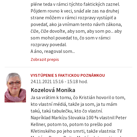
pléne teda v rámci týchto faktických zaznel.
Pôjdem rovno k veci, snáď ale zas na druhej
strane môžem v rámci rozpravy vystúpiť a
povedať, ako ja vnímam tento návrh zákona,
čiže, čiže dovoľte, aby som, aby som po... aby
som mohol povedať to, čo som v rámci
rozpravy povedal.
A áno, reagoval som...
Zobrazit prepis
VYSTÚPENIE S FAKTICKOU POZNÁMKOU
24.11.2021 15:16 - 15:18 hod.
Kozelová Monika
Ja sa vrátim k tomu, čo Kristián hovoril o tom,
kto vlastní médiá, takže ja som, ja tu mám
takú, takú tabulečku, kto čo vlastní.
Napríklad Markízu Slovakia 100 % vlastnil Peter
Kellner, potom to, potom to prešlo pod
Křetinského po jeho smrti, takže vlastnia: TV