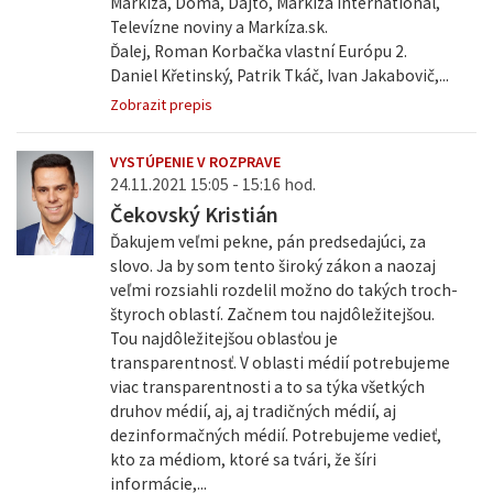
Markíza, Doma, Dajto, Markíza International,
Televízne noviny a Markíza.sk.
Ďalej, Roman Korbačka vlastní Európu 2.
Daniel Křetinský, Patrik Tkáč, Ivan Jakabovič,...
Zobrazit prepis
VYSTÚPENIE V ROZPRAVE
24.11.2021 15:05 - 15:16 hod.
Čekovský Kristián
Ďakujem veľmi pekne, pán predsedajúci, za
slovo. Ja by som tento široký zákon a naozaj
veľmi rozsiahli rozdelil možno do takých troch-
štyroch oblastí. Začnem tou najdôležitejšou.
Tou najdôležitejšou oblasťou je
transparentnosť. V oblasti médií potrebujeme
viac transparentnosti a to sa týka všetkých
druhov médií, aj, aj tradičných médií, aj
dezinformačných médií. Potrebujeme vedieť,
kto za médiom, ktoré sa tvári, že šíri
informácie,...