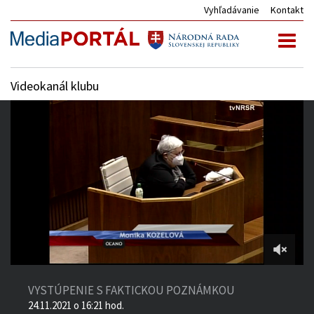
Vyhľadávanie
Kontakt
Toggl
naviga
Videokanál klubu
2:26:27
of
VYSTÚPENIE S FAKTICKOU POZNÁMKOU
5:11:33
24.11.2021 o 16:21 hod.