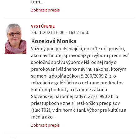
tom...
Zobrazit prepis
VYSTÚPENIE
24.11.2021 16:06 - 16:07 hod.
Kozelová Monika
Vážený pán predsedajúci, dovoľte mi, prosím,
ako navrhnutej spravodajkyni výboru predniesť
spoločnú správu výborov Národnej rady o
prerokovaní vládneho návrhu zákona, ktorým
sa mení a dopĺňa zákon č. 206/2009 Z. z. o
múzeách a galériách a o ochrane predmetov
kultúrnej hodnoty a o zmene zákona
Slovenskej národnej rady č. 372/1990 Zb. o
priestupkoch v znení neskorších predpisov
(tlač 702), v druhom čítaní. Výbor pre kultúru a
médiá ako...
Zobrazit prepis