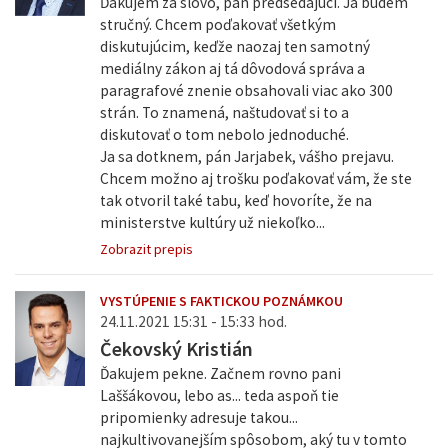
Ďakujem za slovo, pán predsedajúci. Ja budem
stručný. Chcem poďakovať všetkým
diskutujúcim, keďže naozaj ten samotný
mediálny zákon aj tá dôvodová správa a
paragrafové znenie obsahovali viac ako 300
strán. To znamená, naštudovať si to a
diskutovať o tom nebolo jednoduché.
Ja sa dotknem, pán Jarjabek, vášho prejavu.
Chcem možno aj trošku poďakovať vám, že ste
tak otvoril také tabu, keď hovoríte, že na
ministerstve kultúry už niekoľko...
Zobrazit prepis
VYSTÚPENIE S FAKTICKOU POZNÁMKOU
24.11.2021 15:31 - 15:33 hod.
Čekovský Kristián
Ďakujem pekne. Začnem rovno pani
Laššákovou, lebo as... teda aspoň tie
pripomienky adresuje takou...
najkultivovanejším spôsobom, aký tu v tomto