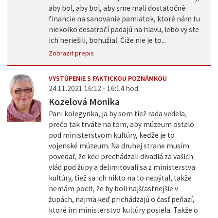
aby bol, aby bol, aby sme mali dostatočné
financie na sanovanie pamiatok, ktoré nám tu
niekoľko desaťročí padajú na hlavu, lebo vy ste
ich neriešili, bohužiaľ. Čiže nie je to...
Zobrazit prepis
VYSTÚPENIE S FAKTICKOU POZNÁMKOU
24.11.2021 16:12 - 16:14 hod.
Kozelová Monika
Pani kolegynka, ja by som tiež rada vedela,
prečo tak trváte na tom, aby múzeum ostalo
pod ministerstvom kultúry, keďže je to
vojenské múzeum. Na druhej strane musím
povedať, že keď prechádzali divadlá za vašich
vlád pod župy a delimitovali sa z ministerstva
kultúry, tiež sa ich nikto na to nepýtal, takže
nemám pocit, že by boli najšťastnejšie v
župách, najmä keď prichádzajú o časť peňazí,
ktoré im ministerstvo kultúry posiela. Takže o