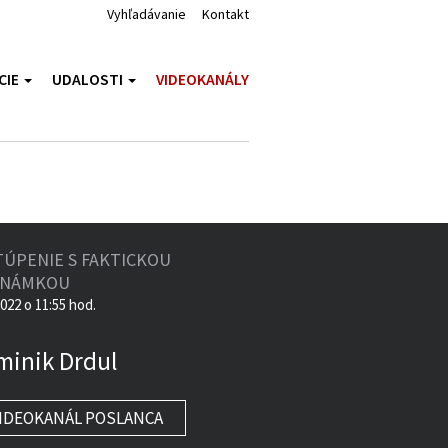
Vyhľadávanie
Kontakt
CIE
UDALOSTI
VIDEOKANÁLY
TÚPENIE S FAKTICKOU
ZNÁMKOU
2022 o 11:55 hod.
minik Drdul
IDEOKANÁL POSLANCA