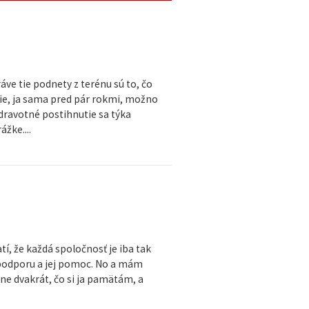
áve tie podnety z terénu sú to, čo
ie, ja sama pred pár rokmi, možno
 zdravotné postihnutie sa týka
ážke....
í, že každá spoločnosť je iba tak
j podporu a jej pomoc. No a mám
lne dvakrát, čo si ja pamätám, a