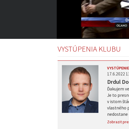
2:59:59
of
VYSTÚPENIA KLUBU
3:11:55
Volume
0%
VYSTÚPENIE
17.6.2022 1
Drdul Do
Ďakujem ve
Je to presn
v istom štá
vlastného 
nedostane o
Zobrazit pre