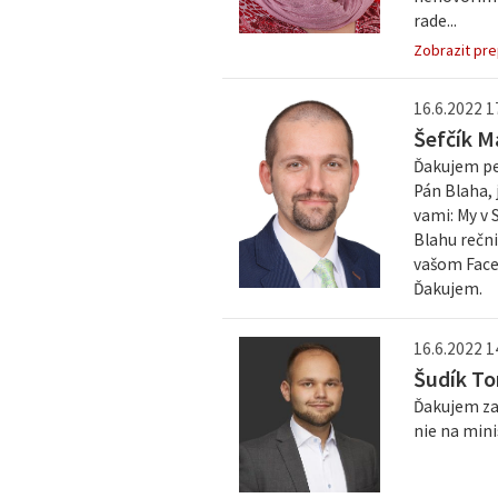
rade...
Zobrazit pre
16.6.2022 1
Šefčík M
Ďakujem pe
Pán Blaha, 
vami: My v
Blahu rečni
vašom Face
Ďakujem.
16.6.2022 1
Šudík T
Ďakujem za 
nie na mini