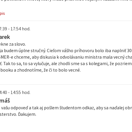
pis
7:39 - 17:54 hod.
arek
kne za slovo.
ja budem úplne stručný. Cieľom vášho príhovoru bolo iba naplniť 30 
 SMER-e chceme, aby diskusia k odvolávaniu ministra mala vecný ch
ť. Tak to sa, to sa vylučuje, ale zhodli sme sa s kolegami, že pozrie
booku a zhodnotíme, že či to bolo vecné.
4:40 - 14:55 hod.
omáš
vašu odpoveď a tak aj pošlem študentom odkaz, aby sa naďalej obráti
sterstvo. Ďakujem.