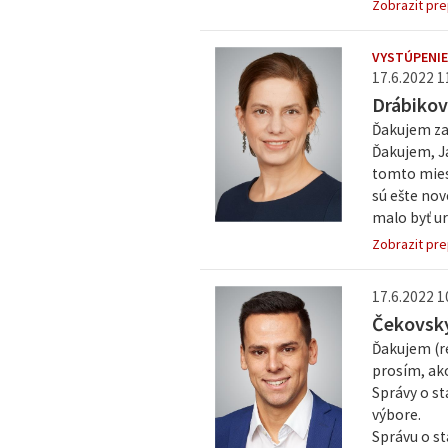
Zobrazit pre
VYSTÚPENIE
17.6.2022 1
Drábikov
Ďakujem za
Ďakujem, J
tomto mies
sú ešte nov
malo byť ur
Zobrazit pre
17.6.2022 1
Čekovský
Ďakujem (re
prosím, ak
Správy o st
výbore.
Správu o st