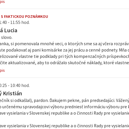
pis
 S FAKTICKOU POZNÁMKOU
1:40 - 11:55 hod.
á Lucia
 slovo.
anka, si pomenovala mnohé veci, o ktorých sme sa aj včera rozpráv
te poďakovať aj pani komisárke za jej prácu a cenné podnety. Mňa 
elizované vlastne tie podklady pri tých kompenzačných príspevkoch
čite aktualizované, aby to odrážalo skutočné náklady, ktoré vlastne t
pis
0:25 - 10:40 hod.
 Kristián
čník si odkašlal), pardon. Ďakujem pekne, pán predsedajúci. Vážený
o určenému spravodajcovi výboru predniesť informáciu výboru pre 
ave vysielania v Slovenskej republike a o činnosti Rady pre vysielani
ave vysielania v Slovenskej republike a o činnosti Rady pre vysielanie