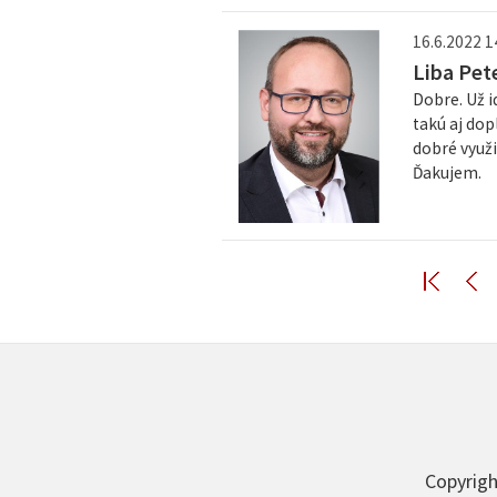
16.6.2022 1
Liba Pet
Dobre. Už i
takú aj dop
dobré využi
Ďakujem.
Copyrigh