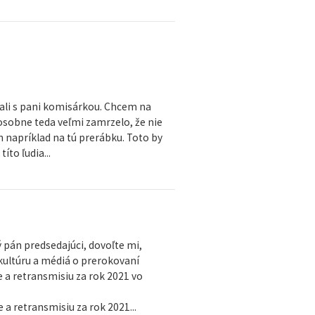
ali s pani komisárkou. Chcem na
osobne teda veľmi zamrzelo, že nie
 napríklad na tú prerábku. Toto by
íto ľudia...
 pán predsedajúci, dovoľte mi,
kultúru a médiá o prerokovaní
e a retransmisiu za rok 2021 vo
 a retransmisiu za rok 2021...