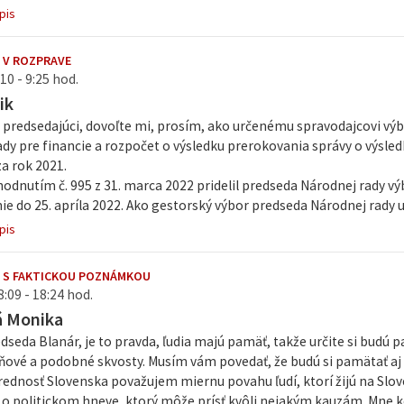
pis
 V ROZPRAVE
10 - 9:25 hod.
ik
 predsedajúci, dovoľte mi, prosím, ako určenému spravodajcovi výb
ady pre financie a rozpočet o výsledku prerokovania správy o výsl
a rok 2021.
odnutím č. 995 z 31. marca 2022 pridelil predseda Národnej rady vý
e do 25. apríla 2022. Ako gestorský výbor predseda Národnej rady urč
pis
 S FAKTICKOU POZNÁMKOU
8:09 - 18:24 hod.
á Monika
seda Blanár, je to pravda, ľudia majú pamäť, takže určite si budú p
šňové a podobné skvosty. Musím vám povedať, že budú si pamätať aj
rednosť Slovenska považujem miernu povahu ľudí, ktorí žijú na Slove
o politickom hneve, ktorý môže prísť kvôli nejakým kauzám. Mne k