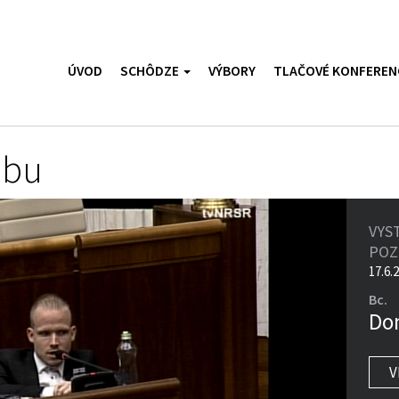
ÚVOD
SCHÔDZE
VÝBORY
TLAČOVÉ KONFEREN
ubu
VYS
PO
17.6.
Bc.
Do
V