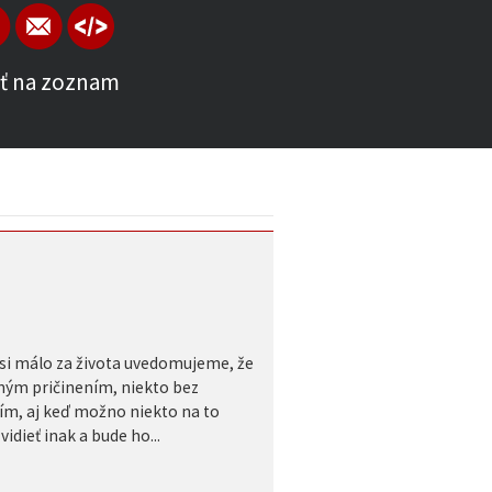
ť na zoznam
 si málo za života uvedomujeme, že
tným pričinením, niekto bez
ím, aj keď možno niekto na to
dieť inak a bude ho...