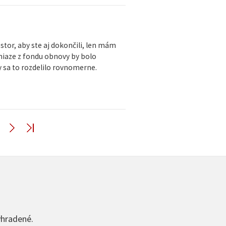
tor, aby ste aj dokončili, len mám
peniaze z fondu obnovy by bolo
 sa to rozdelilo rovnomerne.
yhradené.