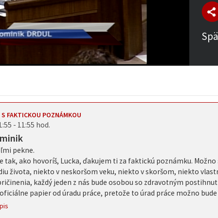
Spä
 S FAKTICKOU POZNÁMKOU
1:55 - 11:55 hod.
minik
ľmi pekne.
e tak, ako hovoríš, Lucka, ďakujem ti za faktickú poznámku. Možno
diu života, niekto v neskoršom veku, niekto v skoršom, niekto vlas
pričinenia, každý jeden z nás bude osobou so zdravotným postihnut
ficiálne papier od úradu práce, pretože to úrad práce možno bude vi
pis