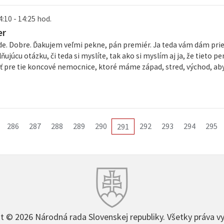
4:10 - 14:25 hod.
er
de. Dobre. Ďakujem veľmi pekne, pán premiér. Ja teda vám dám pries
lňujúcu otázku, či teda si myslíte, tak ako si myslím aj ja, že tieto 
ť pre tie koncové nemocnice, ktoré máme západ, stred, východ, aby
286
287
288
289
290
292
293
294
295
291
t © 2026 Národná rada Slovenskej republiky. Všetky práva v