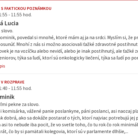
 S FAKTICKOU POZNÁMKOU
1:55 - 11:55 hod.
á Lucia
 slovo.
minik, povedal si mnohé, ktoré mám aj ja na srdci. Myslím si, že pr
osunúť. Mnohí z nás si možno asociovali ťažké zdravotné postihnut
lovek je na vozíčku alebo nevidí, alebo je inak postihnutý, ale ťažké
iorov, týka sa ľudí, ktorí sú onkologicky liečení, týka sa ľudí po por
pis
 V ROZPRAVE
1:40 - 11:55 hod.
minik
ľmi pekne za slovo.
 komisárka, vážené panie poslankyne, páni poslanci, asi naozaj plat
ak dobrá, ako sa dokáže postarať o tých, ktorí najviac potrebujú je
a asi to nebude iba pocit, že vo svetle toho, čo tu rok čo rok minimá
rát, čo by si pamätali kolegovia, ktorí sú v parlamente dlhšie,...