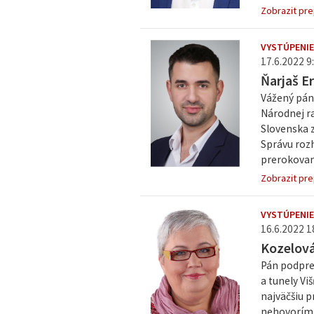
Zobrazit pre
VYSTÚPENIE
17.6.2022 9:
Ňarjaš Er
Vážený pán
Národnej r
Slovenska z
Správu rozh
prerokovani
Zobrazit pre
VYSTÚPENIE
16.6.2022 1
Kozelov
Pán podpred
a tunely Vi
najväčšiu p
nehovorím 