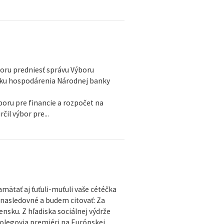
oru predniesť správu Výboru
edku hospodárenia Národnej banky
boru pre financie a rozpočet na
il výbor pre...
amätať aj ťuťuli-muťuli vaše cétéčka
 nasledovné a budem citovať: Za
nsku. Z hľadiska sociálnej výdrže
olegovia premiéri na Európskej