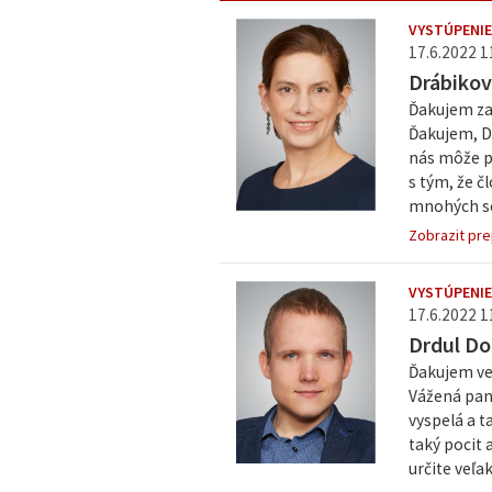
VYSTÚPENIE
17.6.2022 1
Drábikov
Ďakujem za
Ďakujem, Do
nás môže p
s tým, že č
mnohých sen
Zobrazit pre
VYSTÚPENIE
17.6.2022 1
Drdul Do
Ďakujem ve
Vážená pani
vyspelá a t
taký pocit 
určite veľak