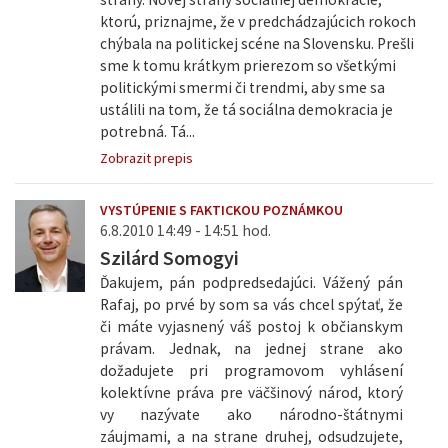
ktorú, priznajme, že v predchádzajúcich rokoch
chýbala na politickej scéne na Slovensku. Prešli
sme k tomu krátkym prierezom so všetkými
politickými smermi či trendmi, aby sme sa
ustálili na tom, že tá sociálna demokracia je
potrebná. Tá...
Zobrazit prepis
VYSTÚPENIE S FAKTICKOU POZNÁMKOU
6.8.2010 14:49 - 14:51 hod.
Szilárd Somogyi
Ďakujem, pán podpredsedajúci. Vážený pán
Rafaj, po prvé by som sa vás chcel spýtať, že
či máte vyjasnený váš postoj k občianskym
právam. Jednak, na jednej strane ako
dožadujete pri programovom vyhlásení
kolektívne práva pre väčšinový národ, ktorý
vy nazývate ako národno-štátnymi
záujmami, a na strane druhej, odsudzujete,