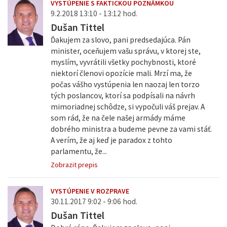
VYSTÚPENIE S FAKTICKOU POZNÁMKOU
9.2.2018 13:10 - 13:12 hod.
Dušan Tittel
Ďakujem za slovo, pani predsedajúca. Pán
minister, oceňujem vašu správu, v ktorej ste,
myslím, vyvrátili všetky pochybnosti, ktoré
niektorí členovi opozície mali. Mrzí ma, že
počas vášho vystúpenia len naozaj len torzo
tých poslancov, ktorí sa podpísali na návrh
mimoriadnej schôdze, si vypočuli váš prejav. A
som rád, že na čele našej armády máme
dobrého ministra a budeme pevne za vami stáť.
A verím, že aj keď je paradox z tohto
parlamentu, že...
Zobrazit prepis
VYSTÚPENIE V ROZPRAVE
30.11.2017 9:02 - 9:06 hod.
Dušan Tittel