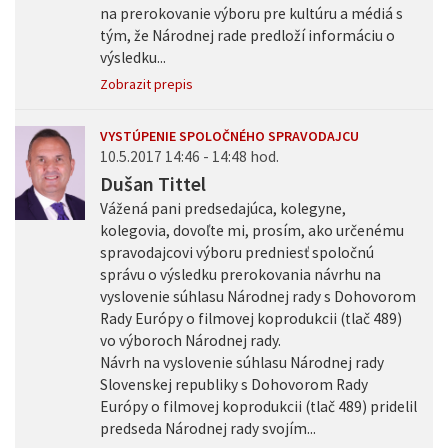
na prerokovanie výboru pre kultúru a médiá s
tým, že Národnej rade predloží informáciu o
výsledku...
Zobrazit prepis
VYSTÚPENIE SPOLOČNÉHO SPRAVODAJCU
10.5.2017 14:46 - 14:48 hod.
Dušan Tittel
Vážená pani predsedajúca, kolegyne,
kolegovia, dovoľte mi, prosím, ako určenému
spravodajcovi výboru predniesť spoločnú
správu o výsledku prerokovania návrhu na
vyslovenie súhlasu Národnej rady s Dohovorom
Rady Európy o filmovej koprodukcii (tlač 489)
vo výboroch Národnej rady.
Návrh na vyslovenie súhlasu Národnej rady
Slovenskej republiky s Dohovorom Rady
Európy o filmovej koprodukcii (tlač 489) pridelil
predseda Národnej rady svojím...