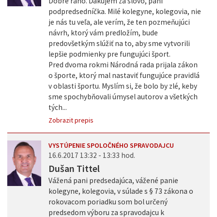
Dobré ráno. Ďakujem za slovo, pani
podpredsedníčka. Milé kolegyne, kolegovia, nie
je nás tu veľa, ale verím, že ten pozmeňujúci
návrh, ktorý vám predložím, bude
predovšetkým slúžiť na to, aby sme vytvorili
lepšie podmienky pre fungujúci šport.
Pred dvoma rokmi Národná rada prijala zákon
o športe, ktorý mal nastaviť fungujúce pravidlá
v oblasti športu. Myslím si, že bolo by zlé, keby
sme spochybňovali úmysel autorov a všetkých
tých...
Zobrazit prepis
VYSTÚPENIE SPOLOČNÉHO SPRAVODAJCU
16.6.2017 13:32 - 13:33 hod.
Dušan Tittel
Vážená pani predsedajúca, vážené panie
kolegyne, kolegovia, v súlade s § 73 zákona o
rokovacom poriadku som bol určený
predsedom výboru za spravodajcu k