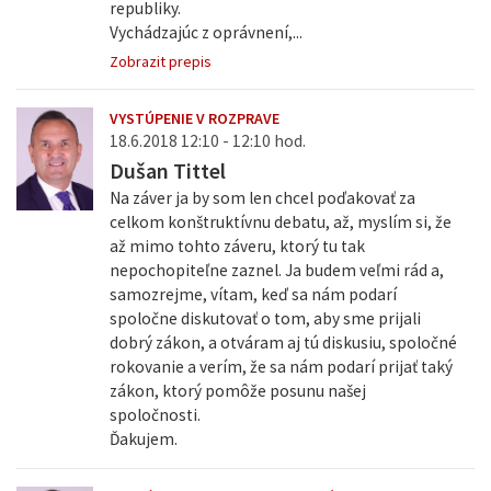
republiky.
Vychádzajúc z oprávnení,...
Zobrazit prepis
VYSTÚPENIE V ROZPRAVE
18.6.2018 12:10 - 12:10 hod.
Dušan Tittel
Na záver ja by som len chcel poďakovať za
celkom konštruktívnu debatu, až, myslím si, že
až mimo tohto záveru, ktorý tu tak
nepochopiteľne zaznel. Ja budem veľmi rád a,
samozrejme, vítam, keď sa nám podarí
spoločne diskutovať o tom, aby sme prijali
dobrý zákon, a otváram aj tú diskusiu, spoločné
rokovanie a verím, že sa nám podarí prijať taký
zákon, ktorý pomôže posunu našej
spoločnosti.
Ďakujem.