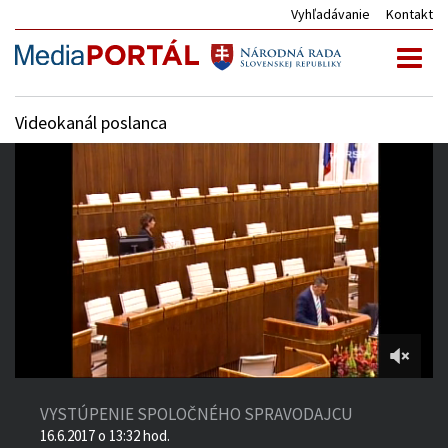
Vyhľadávanie
Kontakt
Toggl
naviga
Videokanál poslanca
4:37:08
of
VYSTÚPENIE SPOLOČNÉHO SPRAVODAJCU
7:17:29
16.6.2017 o 13:32 hod.