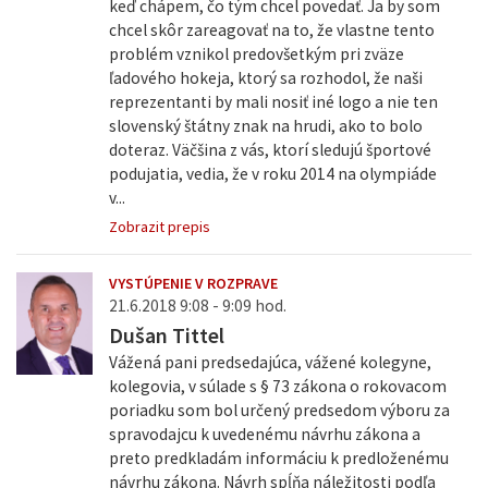
keď chápem, čo tým chcel povedať. Ja by som
chcel skôr zareagovať na to, že vlastne tento
problém vznikol predovšetkým pri zväze
ľadového hokeja, ktorý sa rozhodol, že naši
reprezentanti by mali nosiť iné logo a nie ten
slovenský štátny znak na hrudi, ako to bolo
doteraz. Väčšina z vás, ktorí sledujú športové
podujatia, vedia, že v roku 2014 na olympiáde
v...
Zobrazit prepis
VYSTÚPENIE V ROZPRAVE
21.6.2018 9:08 - 9:09 hod.
Dušan Tittel
Vážená pani predsedajúca, vážené kolegyne,
kolegovia, v súlade s § 73 zákona o rokovacom
poriadku som bol určený predsedom výboru za
spravodajcu k uvedenému návrhu zákona a
preto predkladám informáciu k predloženému
návrhu zákona. Návrh spĺňa náležitosti podľa