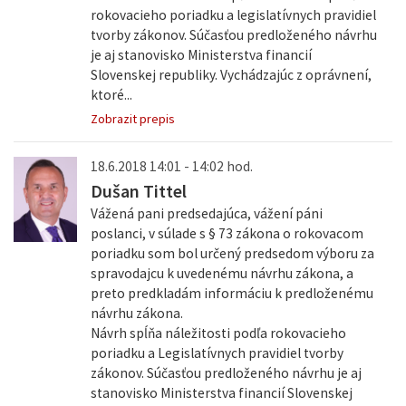
rokovacieho poriadku a legislatívnych pravidiel
tvorby zákonov. Súčasťou predloženého návrhu
je aj stanovisko Ministerstva financií
Slovenskej republiky. Vychádzajúc z oprávnení,
ktoré...
Zobrazit prepis
18.6.2018 14:01 - 14:02 hod.
Dušan Tittel
Vážená pani predsedajúca, vážení páni
poslanci, v súlade s § 73 zákona o rokovacom
poriadku som bol určený predsedom výboru za
spravodajcu k uvedenému návrhu zákona, a
preto predkladám informáciu k predloženému
návrhu zákona.
Návrh spĺňa náležitosti podľa rokovacieho
poriadku a Legislatívnych pravidiel tvorby
zákonov. Súčasťou predloženého návrhu je aj
stanovisko Ministerstva financií Slovenskej