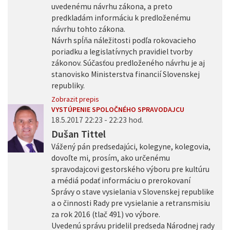
uvedenému návrhu zákona, a preto
predkladám informáciu k predloženému
návrhu tohto zákona.
Návrh spĺňa náležitosti podľa rokovacieho
poriadku a legislatívnych pravidiel tvorby
zákonov. Súčasťou predloženého návrhu je aj
stanovisko Ministerstva financií Slovenskej
republiky.
Zobrazit prepis
VYSTÚPENIE SPOLOČNÉHO SPRAVODAJCU
18.5.2017 22:23 - 22:23 hod.
Dušan Tittel
Vážený pán predsedajúci, kolegyne, kolegovia,
dovoľte mi, prosím, ako určenému
spravodajcovi gestorského výboru pre kultúru
a médiá podať informáciu o prerokovaní
Správy o stave vysielania v Slovenskej republike
a o činnosti Rady pre vysielanie a retransmisiu
za rok 2016 (tlač 491) vo výbore.
Uvedenú správu pridelil predseda Národnej rady