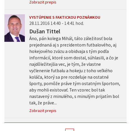
Zobrazit prepis
VYSTÚPENIE S FAKTICKOU POZNÁMKOU
28.11.2016 14:40 - 14:41 hod.
Dušan Tittel
Áno, pán kolega Mihál, táto záležitosť bola
prejednaná aj s prezidentom futbalového, aj
hokejového zväzu a obidvaja s tým podľa
informácií, ktoré som dostal, súhlasili, a čo je
najdôležitejšia vec, je tým, že vlastne
vyčlenenie futbalu a hokeju z toho veľkého
koláča, ktorý sa pre rozdeľuje na ostatné
športy, pomôže práve tým ostatným športom,
aby mohli existovať. Ten vzorec bol tak
nastavený z minulého, s minulým prijatím bol
tak, že práve...
Zobrazit prepis