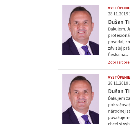
VYSTÚPENIE
28.11.2019 
Dušan Ti
Ďakujem. Ja
profesionál
povedal, zn
závislej pr
Česka na...
Zobrazit pre
VYSTÚPENIE
28.11.2019 
Dušan Ti
Ďakujem za
pokračovať 
národnej s
považujeme 
chcel si vyb