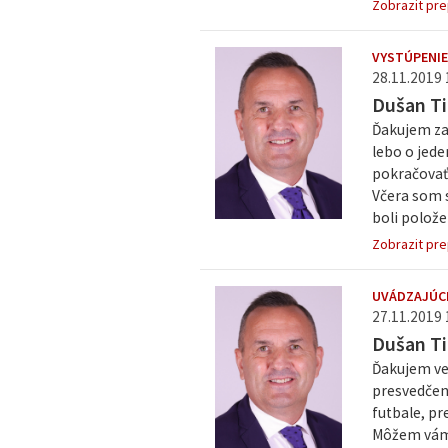
Zobrazit pre
VYSTÚPENIE
28.11.2019 
Dušan Ti
Ďakujem za 
lebo o jede
pokračovať 
Včera som s
boli polože
Zobrazit pre
UVÁDZAJÚC
27.11.2019 
Dušan Ti
Ďakujem veľ
presvedčen
futbale, p
Môžem vám 