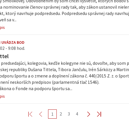
vy Smolíkovej. Odôvodnením by som chcel vysvetliť, ktorých bodov sa
a nominovanie členov správnej rady tak, aby zákon ustanovil nielen
ekt, ktorý navrhuje podpredsedu. Podpredsedu správnej rady navrhu
eň sa v...
pis
I UVÁDZA BOD
02 - 9:08 hod.
ttel
predsedajúci, kolegovia, keďže kolegyne nie sú, dovoľte, aby som 
skej republiky Dušana Tittela, Tibora Jančulu, Irén Sárközy a Marti
dporu športu a o zmene a doplnení zákona č. 440/2015 Z. z. o špor
není neskorších predpisov (parlamentná tlač 1546).
kona o Fonde na podporu športu sa...
pis
2
3
4
1