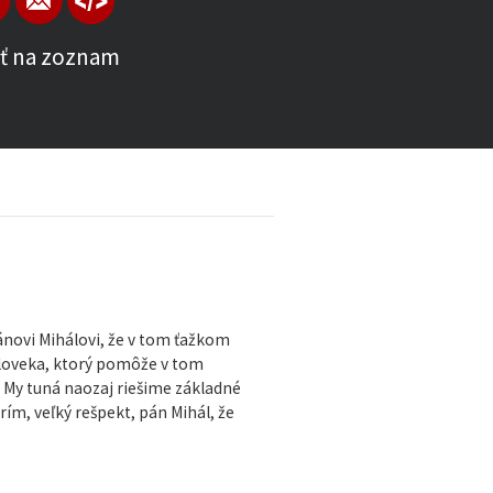
ť na zoznam
novi Mihálovi, že v tom ťažkom
 človeka, ktorý pomôže v tom
b. My tuná naozaj riešime základné
ím, veľký rešpekt, pán Mihál, že