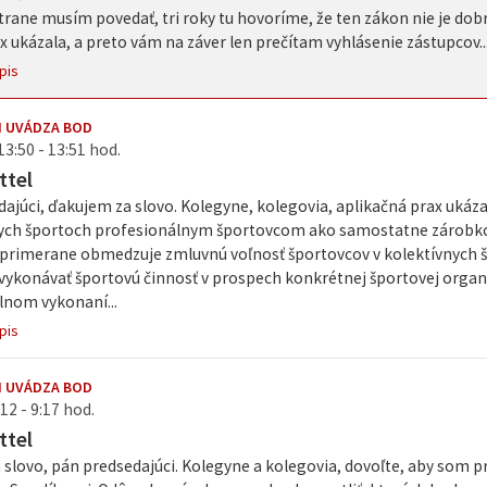
trane musím povedať, tri roky tu hovoríme, že ten zákon nie je dobrý,
x ukázala, a preto vám na záver len prečítam vyhlásenie zástupcov..
pis
I UVÁDZA BOD
13:50 - 13:51 hod.
ttel
ajúci, ďakujem za slovo. Kolegyne, kolegovia, aplikačná prax ukáz
nych športoch profesionálnym športovcom ako samostatne zárobkov
primerane obmedzuje zmluvnú voľnosť športovcov v kolektívnych š
vykonávať športovú činnosť v prospech konkrétnej športovej organi
lnom vykonaní...
pis
I UVÁDZA BOD
12 - 9:17 hod.
ttel
slovo, pán predsedajúci. Kolegyne a kolegovia, dovoľte, aby som 