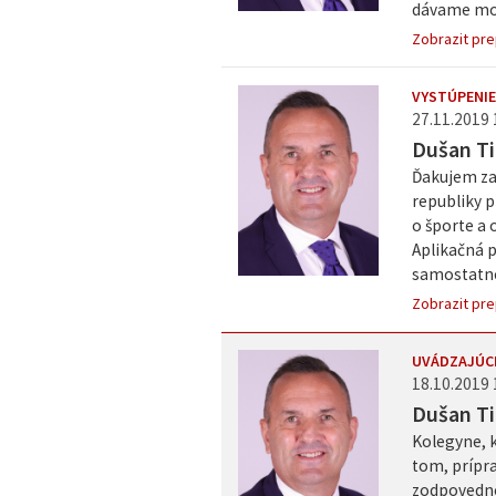
dávame možn
Zobrazit pre
VYSTÚPENIE
27.11.2019 
Dušan Ti
Ďakujem za 
republiky 
o športe a 
Aplikačná 
samostatne 
Zobrazit pre
UVÁDZAJÚC
18.10.2019 
Dušan Ti
Kolegyne, k
tom, prípr
zodpovedno