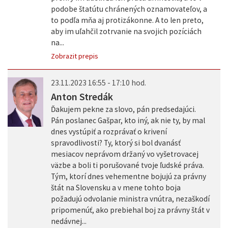
podobe štatútu chránených oznamovateľov, a
to podľa mňa aj protizákonne. A to len preto,
aby im uľahčil zotrvanie na svojich pozíciách
na...
Zobrazit prepis
23.11.2023 16:55 - 17:10 hod.
Anton Stredák
Ďakujem pekne za slovo, pán predsedajúci.
Pán poslanec Gašpar, kto iný, ak nie ty, by mal
dnes vystúpiť a rozprávať o krivení
spravodlivosti? Ty, ktorý si bol dvanásť
mesiacov neprávom držaný vo vyšetrovacej
väzbe a boli ti porušované tvoje ľudské práva.
Tým, ktorí dnes vehementne bojujú za právny
štát na Slovensku a v mene tohto boja
požadujú odvolanie ministra vnútra, nezaškodí
pripomenúť, ako prebiehal boj za právny štát v
nedávnej...