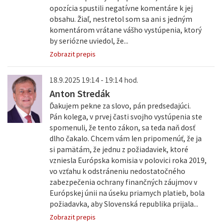
opozícia spustili negatívne komentáre k jej
obsahu. Žiaľ, nestretol som sa ani s jedným
komentárom vrátane vášho vystúpenia, ktorý
by seriózne uviedol, že...
Zobrazit prepis
18.9.2025 19:14 - 19:14 hod.
Anton Stredák
Ďakujem pekne za slovo, pán predsedajúci.
Pán kolega, v prvej časti svojho vystúpenia ste
spomenuli, že tento zákon, sa teda naň dosť
dlho čakalo. Chcem vám len pripomenúť, že ja
si pamätám, že jednu z požiadaviek, ktoré
vzniesla Európska komisia v polovici roka 2019,
vo vzťahu k odstráneniu nedostatočného
zabezpečenia ochrany finančných záujmov v
Európskej únii na úseku priamych platieb, bola
požiadavka, aby Slovenská republika prijala...
Zobrazit prepis