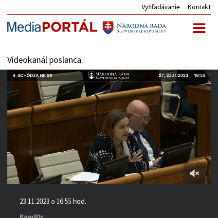
Vyhľadávanie
Kontakt
Toggl
naviga
Videokanál poslanca
4:00:00
of
23.11.2023 o 16:55 hod.
7:36:00
PaedDr.