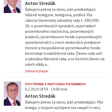
Anton Stredák
Ďakujem pekne za slovo, pán predsedajúci.
Vážené kolegyne, kolegovia, podľa § 35a
zákona Slovenskej národnej rady č. 330/1991
Zb. o pozemkových úpravách, usporiadaní
pozemkového vlastníctva, pozemkových
úradoch, pozemkovom fonde a pozemkových
spoločenstvách v znení neskorších predpisov
činnosť a hospodárenie pozemkového fondu
kontroluje trinásťčlenná rada. Členov rady volí
a odvoláva Národná rada, a to ôsmich členov na
návrh vlády a...
Zobrazit prepis
VYSTÚPENIE S FAKTICKOU POZNÁMKOU
6.2.2024 18:59 - 19:00 hod.
Anton Stredák
Ďakujem pekne za slovo, pán predsedajúci. Pán
kolega, v tvojom vystúpení ma zaujali tri veci,