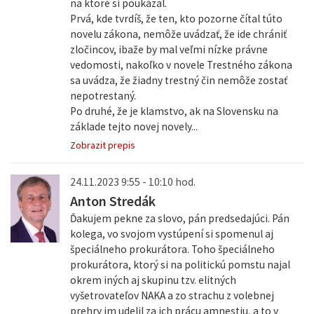
na ktoré si poukázal.
Prvá, kde tvrdíš, že ten, kto pozorne čítal túto
novelu zákona, nemôže uvádzať, že ide chrániť
zločincov, ibaže by mal veľmi nízke právne
vedomosti, nakoľko v novele Trestného zákona
sa uvádza, že žiadny trestný čin nemôže zostať
nepotrestaný.
Po druhé, že je klamstvo, ak na Slovensku na
základe tejto novej novely...
Zobrazit prepis
24.11.2023 9:55 - 10:10 hod.
Anton Stredák
Ďakujem pekne za slovo, pán predsedajúci. Pán
kolega, vo svojom vystúpení si spomenul aj
špeciálneho prokurátora. Toho špeciálneho
prokurátora, ktorý si na politickú pomstu najal
okrem iných aj skupinu tzv. elitných
vyšetrovateľov NAKA a zo strachu z volebnej
prehry im udelil za ich prácu amnestiu, a to v