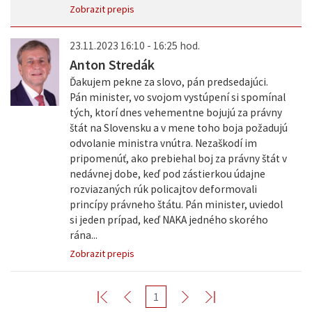
Zobrazit prepis
23.11.2023 16:10 - 16:25 hod.
Anton Stredák
Ďakujem pekne za slovo, pán predsedajúci.
Pán minister, vo svojom vystúpení si spomínal
tých, ktorí dnes vehementne bojujú za právny
štát na Slovensku a v mene toho boja požadujú
odvolanie ministra vnútra. Nezaškodí im
pripomenúť, ako prebiehal boj za právny štát v
nedávnej dobe, keď pod zástierkou údajne
rozviazaných rúk policajtov deformovali
princípy právneho štátu. Pán minister, uviedol
si jeden prípad, keď NAKA jedného skorého
rána...
Zobrazit prepis
1