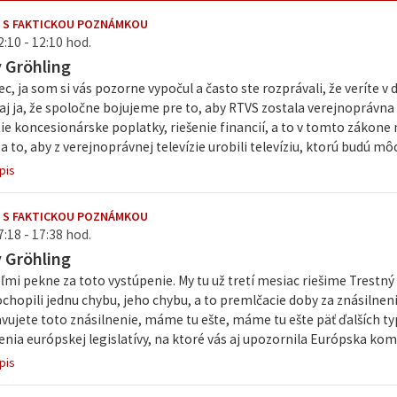
 S FAKTICKOU POZNÁMKOU
2:10 - 12:10 hod.
v Gröhling
c, ja som si vás pozorne vypočul a často ste rozprávali, že veríte v
aj ja, že spoločne bojujeme pre to, aby RTVS zostala verejnoprávna 
ie koncesionárske poplatky, riešenie financií, a to v tomto zákone ni
iba to, aby z verejnoprávnej televízie urobili televíziu, ktorú budú 
pis
 S FAKTICKOU POZNÁMKOU
7:18 - 17:38 hod.
v Gröhling
mi pekne za toto vystúpenie. My tu už tretí mesiac riešime Trestný z
hopili jednu chybu, jeho chybu, a to premlčacie doby za znásilnenie
vujete toto znásilnenie, máme tu ešte, máme tu ešte päť ďalších ty
enia európskej legislatívy, na ktoré vás aj upozornila Európska komi
pis