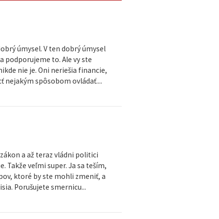
 dobrý úmysel. V ten dobrý úmysel
a podporujeme to. Ale vy ste
kde nie je. Oni neriešia financie,
môcť nejakým spôsobom ovládať....
ákon a až teraz vládni politici
. Takže veľmi super. Ja sa teším,
pov, ktoré by ste mohli zmeniť, a
sia. Porušujete smernicu...