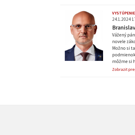
VYSTÚPENIE
24.1.2024 1
Branisla
Vážený pán 
novele zák
Možno si ta
podmienok,
môžme si ho
Zobrazit pre