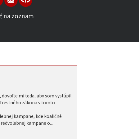
ť na zoznam
 dovoľte mi teda, aby som vystúpil
ne Trestného zákona v tomto
olebnej kampane, kde koaličné
 predvolebnej kampane o...