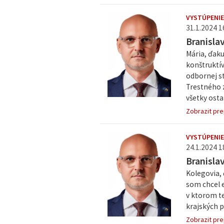
VYSTÚPENIE
31.1.2024 1
Branisla
Mária, ďaku
konštruktív
odbornej st
Trestného z
všetky ostat
Zobrazit pre
VYSTÚPENIE
24.1.2024 1
Branisla
Kolegovia, 
som chcel e
v ktorom te
krajských p
Zobrazit pre