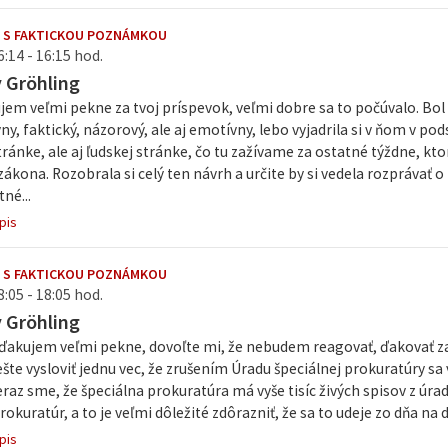
 S FAKTICKOU POZNÁMKOU
6:14 - 16:15 hod.
v Gröhling
jem veľmi pekne za tvoj príspevok, veľmi dobre sa to počúvalo. Bol 
ny, faktický, názorový, ale aj emotívny, lebo vyjadrila si v ňom v pods
ránke, ale aj ľudskej stránke, čo tu zažívame za ostatné týždne, k
ákona. Rozobrala si celý ten návrh a určite by si vedela rozprávať 
né...
pis
 S FAKTICKOU POZNÁMKOU
8:05 - 18:05 hod.
v Gröhling
ďakujem veľmi pekne, dovoľte mi, že nebudem reagovať, ďakovať za 
šte vysloviť jednu vec, že zrušením Úradu špeciálnej prokuratúry s
raz sme, že špeciálna prokuratúra má vyše tisíc živých spisov z úra
rokuratúr, a to je veľmi dôležité zdôrazniť, že sa to udeje zo dňa na 
pis