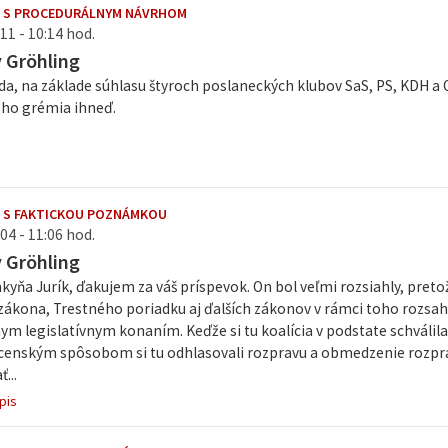
E S PROCEDURÁLNYM NÁVRHOM
11 - 10:14 hod.
v Gröhling
da, na základe súhlasu štyroch poslaneckých klubov SaS, PS, KDH a
ho grémia ihneď.
 S FAKTICKOU POZNÁMKOU
04 - 11:06 hod.
v Gröhling
kyňa Jurík, ďakujem za váš príspevok. On bol veľmi rozsiahly, preto
ákona, Trestného poriadku aj ďalších zákonov v rámci toho rozsahu
nym legislatívnym konaním. Keďže si tu koalícia v podstate schválil
nským spôsobom si tu odhlasovali rozpravu a obmedzenie rozprav
...
pis