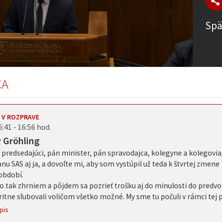
Spä
CA
 V ROZPRAVE
6:41 - 16:56 hod.
v Gröhling
predsedajúci, pán minister, pán spravodajca, kolegyne a kolegovia,
anu SAS aj ja, a dovoľte mi, aby som vystúpil už teda k štvrtej zme
období.
o tak zhrniem a pôjdem sa pozrieť trošku aj do minulosti do predv
ritne sľubovali voličom všetko možné. My sme tu počuli v rámci tej
pis