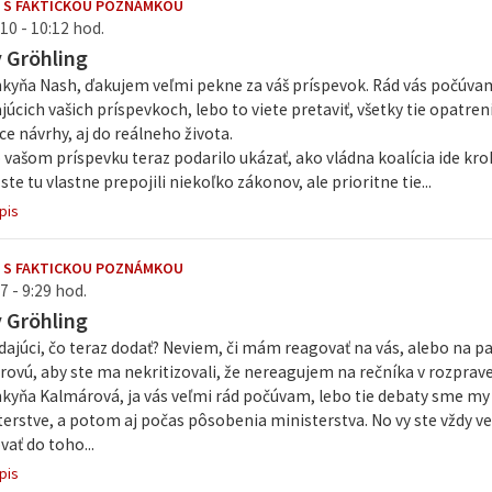
 S FAKTICKOU POZNÁMKOU
10 - 10:12 hod.
v Gröhling
kyňa Nash, ďakujem veľmi pekne za váš príspevok. Rád vás počúvam,
úcich vašich príspevkoch, lebo to viete pretaviť, všetky tie opatre
 návrhy, aj do reálneho života.
 vašom príspevku teraz podarilo ukázať, ako vládna koalícia ide kr
y ste tu vlastne prepojili niekoľko zákonov, ale prioritne tie...
pis
 S FAKTICKOU POZNÁMKOU
7 - 9:29 hod.
v Gröhling
ajúci, čo teraz dodať? Neviem, či mám reagovať na vás, alebo na pa
ovú, aby ste ma nekritizovali, že nereagujem na rečníka v rozprave
kyňa Kalmárová, ja vás veľmi rád počúvam, lebo tie debaty sme my 
terstve, a potom aj počas pôsobenia ministerstva. No vy ste vždy ved
ovať do toho...
pis