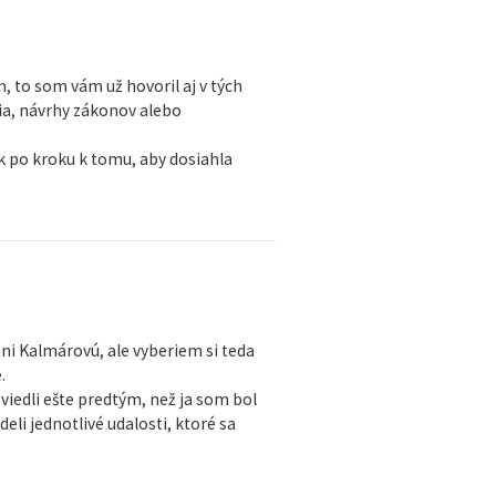
 to som vám už hovoril aj v tých
nia, návrhy zákonov alebo
ok po kroku k tomu, aby dosiahla
ni Kalmárovú, ale vyberiem si teda
.
viedli ešte predtým, než ja som bol
eli jednotlivé udalosti, ktoré sa