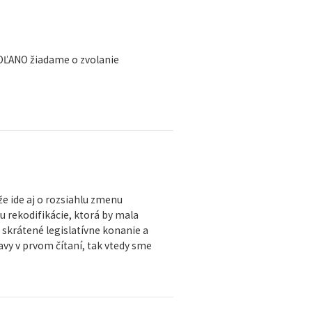
 OĽANO žiadame o zvolanie
že ide aj o rozsiahlu zmenu
 rekodifikácie, ktorá by mala
a skrátené legislatívne konanie a
y v prvom čítaní, tak vtedy sme