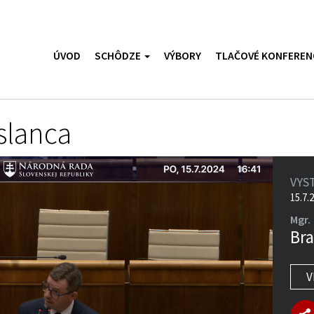
ÚVOD
SCHÔDZE
VÝBORY
TLAČOVÉ KONFEREN
slanca
VYS
15.7.
Mgr.
Bra
V