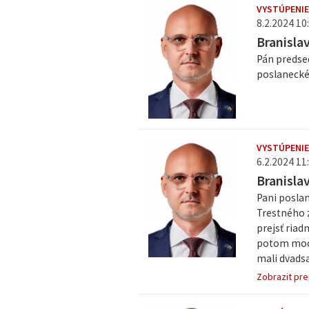
VYSTÚPENI
8.2.2024 10:
Branisla
Pán predse
poslanecké
VYSTÚPENIE
6.2.2024 11:
Branisla
Pani poslan
Trestného z
prejsť riad
potom moce
mali dvadsať
Zobrazit pre