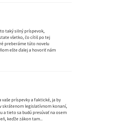
to taký silný príspevok,
tate všetko, čo cítiš po tej
toré preberáme túto novelu
o ňom ešte ďalej a hovoriť nám
vaše príspevky a faktické, ja by
a v skrátenom legislatívnom konaní,
du a tieto sa budú presúvať na osem
deň, keďže zákon tam...