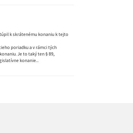
stúpil k skrátenému konaniu k tejto
cieho poriadku a v rámci tých
naniu. Je to taký ten § 89,
islatívne konanie...