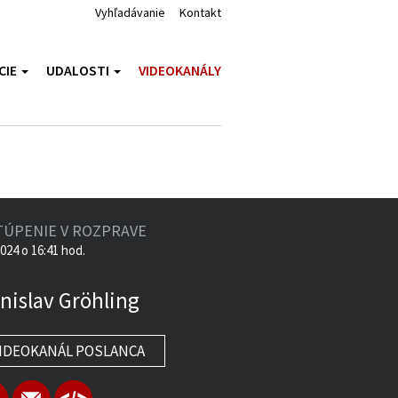
Vyhľadávanie
Kontakt
CIE
UDALOSTI
VIDEOKANÁLY
TÚPENIE V ROZPRAVE
2024 o 16:41 hod.
nislav Gröhling
IDEOKANÁL POSLANCA