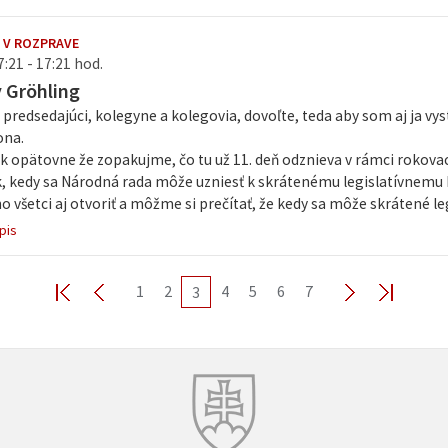
 V ROZPRAVE
7:21 - 17:21 hod.
v Gröhling
predsedajúci, kolegyne a kolegovia, dovoľte, teda aby som aj ja vy
ona.
k opätovne že zopakujme, čo tu už 11. deň odznieva v rámci rokova
 kedy sa Národná rada môže uzniesť k skrátenému legislatívnemu ko
 všetci aj otvoriť a môžme si prečítať, že kedy sa môže skrátené leg
pis
1
2
4
5
6
7
3