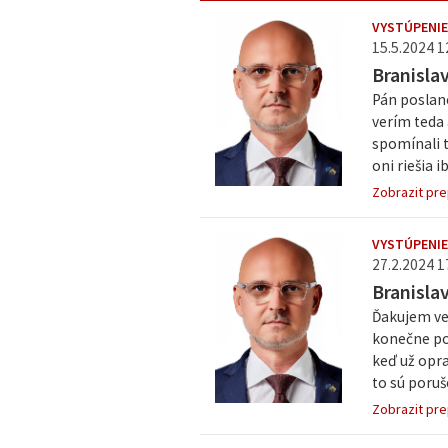
VYSTÚPENIE
15.5.2024 1
Branisla
Pán poslane
verím teda 
spomínali t
oni riešia 
Zobrazit pre
VYSTÚPENIE
27.2.2024 1
Branisla
Ďakujem veľ
konečne poc
keď už opra
to sú poruš
Zobrazit pre