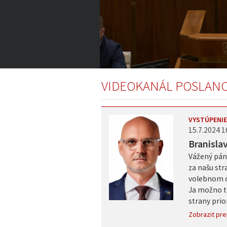
2:45:00
of
VIDEOKANÁL POSLAN
4:45:08
Volume
0%
VYSTÚPENIE
15.7.2024 1
Branisla
Vážený pán 
za našu str
volebnom 
Ja možno t
strany prio
Zobrazit pre