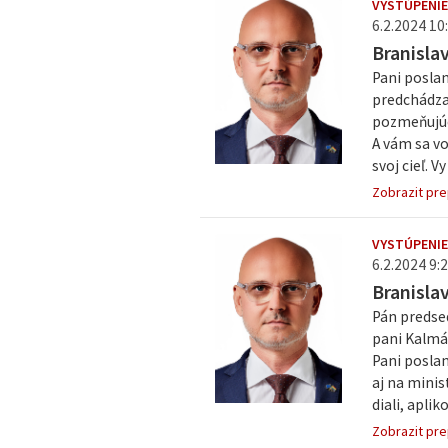
VYSTÚPENIE
6.2.2024 10:
Branisla
Pani poslan
predchádzaj
pozmeňujúce
A vám sa vo
svoj cieľ. V
Zobrazit pre
VYSTÚPENIE
6.2.2024 9:2
Branisla
Pán predsed
pani Kalmár
Pani poslan
aj na minis
diali, aplik
Zobrazit pre