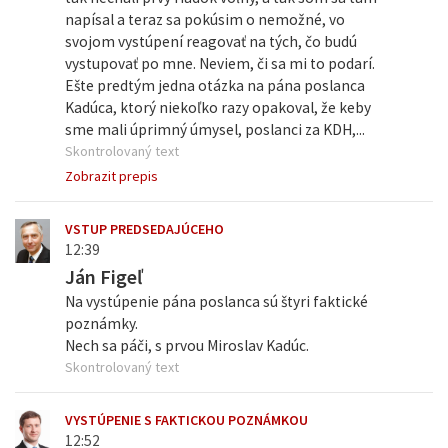
napísal a teraz sa pokúsim o nemožné, vo
svojom vystúpení reagovať na tých, čo budú
vystupovať po mne. Neviem, či sa mi to podarí.
Ešte predtým jedna otázka na pána poslanca
Kadúca, ktorý niekoľko razy opakoval, že keby
sme mali úprimný úmysel, poslanci za KDH,...
Skontrolovaný text
Zobrazit prepis
VSTUP PREDSEDAJÚCEHO
12:39
Ján Figeľ
Na vystúpenie pána poslanca sú štyri faktické
poznámky.
Nech sa páči, s prvou Miroslav Kadúc.
Skontrolovaný text
VYSTÚPENIE S FAKTICKOU POZNÁMKOU
12:52