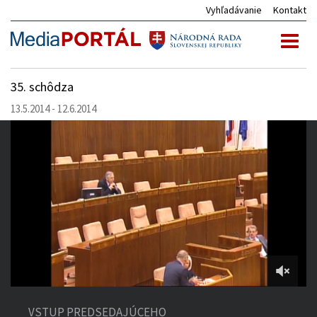
Vyhľadávanie
Kontakt
Toggl
naviga
35. schôdza
13.5.2014 - 12.6.2014
3:36:01
of
VSTUP PREDSEDAJÚCEHO
4:59:37