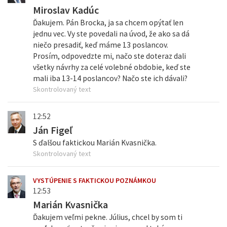
Miroslav Kadúc
Ďakujem. Pán Brocka, ja sa chcem opýtať len
jednu vec. Vy ste povedali na úvod, že ako sa dá
niečo presadiť, keď máme 13 poslancov.
Prosím, odpovedzte mi, načo ste doteraz dali
všetky návrhy za celé volebné obdobie, keď ste
mali iba 13-14 poslancov? Načo ste ich dávali?
Skontrolovaný text
12:52
Ján Figeľ
S ďalšou faktickou Marián Kvasnička.
Skontrolovaný text
VYSTÚPENIE S FAKTICKOU POZNÁMKOU
12:53
Marián Kvasnička
Ďakujem veľmi pekne. Július, chcel by som ti