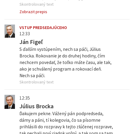
Skontrolovaný text
Zobrazit prepis
VSTUP PREDSEDAJÚCEHO
12:33
Ján Figeľ
S ďalším vystúpením, nech sa páči, Július
Brocka. Rokovanie je do druhej hodiny, čím
nechcem povedať, že toľko máte času, ale tak,
ako je schválený program a rokovací deň.
Nech sa páči.
Skontrolovaný text
12:35
Július Brocka
Ďakujem pekne. Vážený pán podpredseda,
dámy a páni, tí kolegovia, čo sa písomne
prihlásili do rozpravy k tejto zlúčenej rozprave,
tak nechali prvý riadok voľný, a tak som sa tam