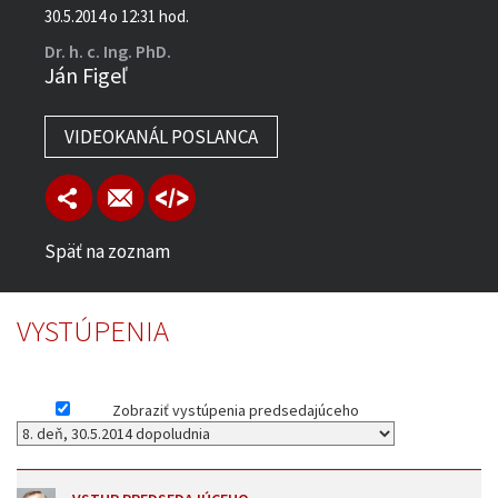
30.5.2014 o 12:31 hod.
Dr. h. c. Ing. PhD.
Ján Figeľ
VIDEOKANÁL POSLANCA
Späť na zoznam
VYSTÚPENIA
Zobraziť vystúpenia predsedajúceho