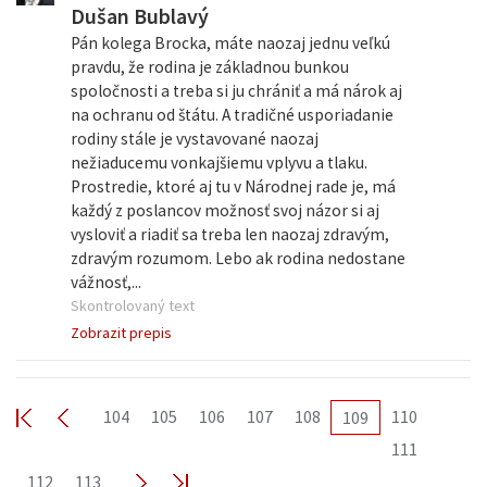
Dušan Bublavý
Pán kolega Brocka, máte naozaj jednu veľkú
pravdu, že rodina je základnou bunkou
spoločnosti a treba si ju chrániť a má nárok aj
na ochranu od štátu. A tradičné usporiadanie
rodiny stále je vystavované naozaj
nežiaducemu vonkajšiemu vplyvu a tlaku.
Prostredie, ktoré aj tu v Národnej rade je, má
každý z poslancov možnosť svoj názor si aj
vysloviť a riadiť sa treba len naozaj zdravým,
zdravým rozumom. Lebo ak rodina nedostane
vážnosť,...
Skontrolovaný text
Zobrazit prepis
104
105
106
107
108
110
109
111
112
113