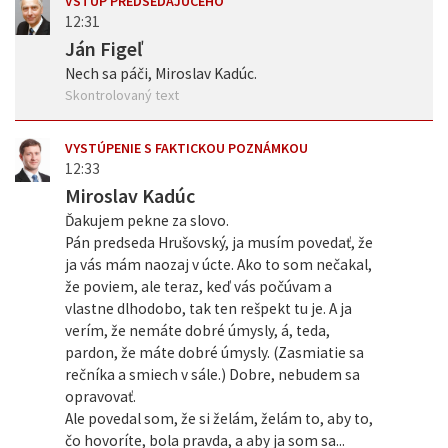
VSTUP PREDSEDAJÚCEHO
12:31
Ján Figeľ
Nech sa páči, Miroslav Kadúc.
Skontrolovaný text
VYSTÚPENIE S FAKTICKOU POZNÁMKOU
12:33
Miroslav Kadúc
Ďakujem pekne za slovo.
Pán predseda Hrušovský, ja musím povedať, že
ja vás mám naozaj v úcte. Ako to som nečakal,
že poviem, ale teraz, keď vás počúvam a
vlastne dlhodobo, tak ten rešpekt tu je. A ja
verím, že nemáte dobré úmysly, á, teda,
pardon, že máte dobré úmysly. (Zasmiatie sa
rečníka a smiech v sále.) Dobre, nebudem sa
opravovať.
Ale povedal som, že si želám, želám to, aby to,
čo hovoríte, bola pravda, a aby ja som sa...