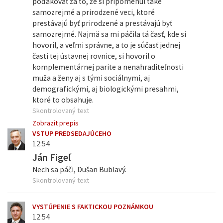
poďakovať za to, že si pripomenul také
samozrejmé a prirodzené veci, ktoré
prestávajú byť prirodzené a prestávajú byť
samozrejmé. Najmä sa mi páčila tá časť, kde si
hovoril, a veľmi správne, a to je súčasť jednej
časti tej ústavnej rovnice, si hovoril o
komplementárnej parite a nenahraditeľnosti
muža a ženy aj s tými sociálnymi, aj
demografickými, aj biologickými presahmi,
ktoré to obsahuje.
Skontrolovaný text
Zobrazit prepis
VSTUP PREDSEDAJÚCEHO
12:54
Ján Figeľ
Nech sa páči, Dušan Bublavý.
Skontrolovaný text
VYSTÚPENIE S FAKTICKOU POZNÁMKOU
12:54