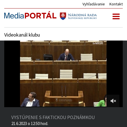
Vyhľadávanie
Kontakt
Toggl
naviga
Videokanál klubu
3:55:28
of
VYSTÚPENIE S FAKTICKOU POZNÁMKOU
4:03:53
21.6.2023 o 12:50 hod.