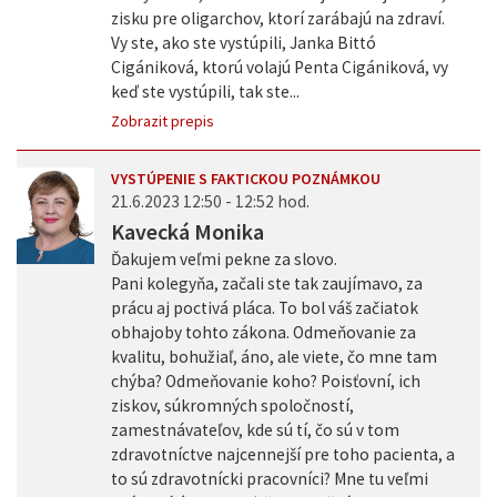
zisku pre oligarchov, ktorí zarábajú na zdraví.
Vy ste, ako ste vystúpili, Janka Bittó
Cigániková, ktorú volajú Penta Cigániková, vy
keď ste vystúpili, tak ste...
Zobrazit prepis
VYSTÚPENIE S FAKTICKOU POZNÁMKOU
21.6.2023 12:50 - 12:52 hod.
Kavecká Monika
Ďakujem veľmi pekne za slovo.
Pani kolegyňa, začali ste tak zaujímavo, za
prácu aj poctivá pláca. To bol váš začiatok
obhajoby tohto zákona. Odmeňovanie za
kvalitu, bohužiaľ, áno, ale viete, čo mne tam
chýba? Odmeňovanie koho? Poisťovní, ich
ziskov, súkromných spoločností,
zamestnávateľov, kde sú tí, čo sú v tom
zdravotníctve najcennejší pre toho pacienta, a
to sú zdravotnícki pracovníci? Mne tu veľmi