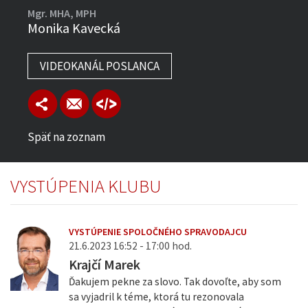
Mgr. MHA, MPH
Monika Kavecká
VIDEOKANÁL POSLANCA
Späť na zoznam
VYSTÚPENIA KLUBU
VYSTÚPENIE SPOLOČNÉHO SPRAVODAJCU
21.6.2023 16:52 - 17:00 hod.
Krajčí Marek
Ďakujem pekne za slovo. Tak dovoľte, aby som
sa vyjadril k téme, ktorá tu rezonovala