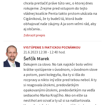
chcela pretlačiť práve túto vec, o ktorej dnes
rokujeme. Zrejme pred vstupom do tejto
vládnej koalície Penta takto prstom ukázala na
Cigánikovú, že ty budeš tá, ktorá bude
obhajovať naše záujmy. A ja som veľmi rád, aby
aj občania...
Zobrazit prepis
VYSTÚPENIE S FAKTICKOU POZNÁMKOU
21.6.2023 12:38 - 12:40 hod.
Šefčík Marek
Ďakujem za slovo. No tak najskôr bolo veľmi
krátke vystúpenie v úvodnom, v úvodnom slove
a potom, pani kolegyňa, iba ty si išla do
rozpravy a nikto iný ešte pred tebou nebol. A ty
si reagovala útokmi, predovšetkým
opakovanými útokmi, predovšetkým na vedľa
sediaceho Marka Krajčího. Ako on ešte sa
nestihol ani ozvať a ty už si sa naštartovala.