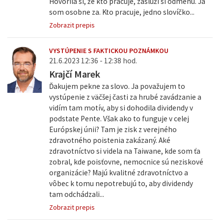
Hovorila si, že kto pracuje, zaslúži si odmenu. Ja
som osobne za. Kto pracuje, jedno slovíčko...
Zobrazit prepis
VYSTÚPENIE S FAKTICKOU POZNÁMKOU
21.6.2023 12:36 - 12:38 hod.
Krajčí Marek
Ďakujem pekne za slovo. Ja považujem to
vystúpenie z väčšej časti za hrubé zavádzanie a
vidím tam motív, aby si dohodila dividendy v
podstate Pente. Však ako to funguje v celej
Európskej únii? Tam je zisk z verejného
zdravotného poistenia zakázaný. Aké
zdravotníctvo si videla na Taiwane, kde som ťa
zobral, kde poisťovne, nemocnice sú neziskové
organizácie? Majú kvalitné zdravotníctvo a
vôbec k tomu nepotrebujú to, aby dividendy
tam odchádzali...
Zobrazit prepis