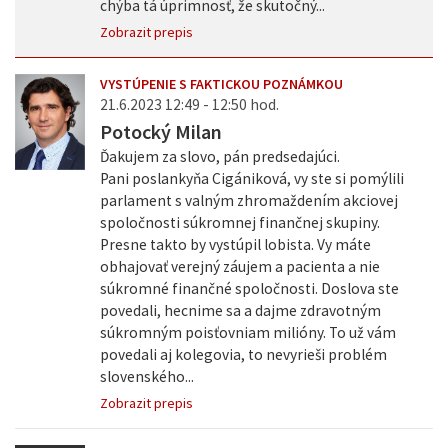
chýba tá úprimnosť, že skutočný...
Zobrazit prepis
VYSTÚPENIE S FAKTICKOU POZNÁMKOU
21.6.2023 12:49 - 12:50 hod.
Potocký Milan
Ďakujem za slovo, pán predsedajúci.
Pani poslankyňa Cigániková, vy ste si pomýlili
parlament s valným zhromaždením akciovej
spoločnosti súkromnej finančnej skupiny.
Presne takto by vystúpil lobista. Vy máte
obhajovať verejný záujem a pacienta a nie
súkromné finančné spoločnosti. Doslova ste
povedali, hecnime sa a dajme zdravotným
súkromným poisťovniam milióny. To už vám
povedali aj kolegovia, to nevyrieši problém
slovenského...
Zobrazit prepis