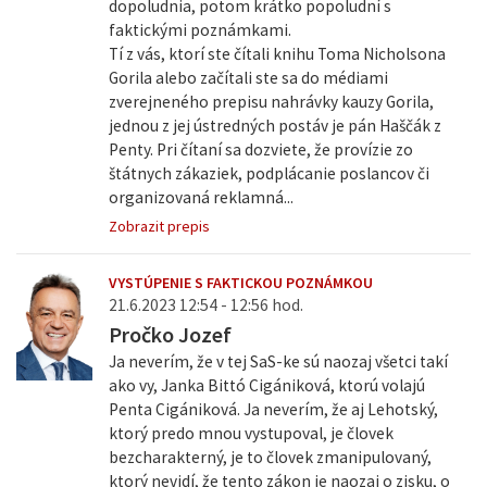
dopoludnia, potom krátko popoludní s
faktickými poznámkami.
Tí z vás, ktorí ste čítali knihu Toma Nicholsona
Gorila alebo začítali ste sa do médiami
zverejneného prepisu nahrávky kauzy Gorila,
jednou z jej ústredných postáv je pán Haščák z
Penty. Pri čítaní sa dozviete, že provízie zo
štátnych zákaziek, podplácanie poslancov či
organizovaná reklamná...
Zobrazit prepis
VYSTÚPENIE S FAKTICKOU POZNÁMKOU
21.6.2023 12:54 - 12:56 hod.
Pročko Jozef
Ja neverím, že v tej SaS-ke sú naozaj všetci takí
ako vy, Janka Bittó Cigániková, ktorú volajú
Penta Cigániková. Ja neverím, že aj Lehotský,
ktorý predo mnou vystupoval, je človek
bezcharakterný, je to človek zmanipulovaný,
ktorý nevidí, že tento zákon je naozaj o zisku, o