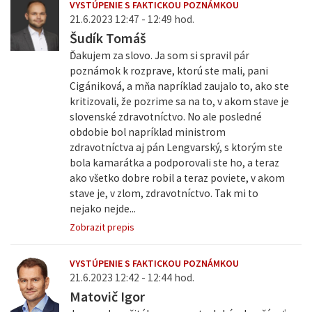
VYSTÚPENIE S FAKTICKOU POZNÁMKOU
21.6.2023 12:47 - 12:49 hod.
Šudík Tomáš
Ďakujem za slovo. Ja som si spravil pár
poznámok k rozprave, ktorú ste mali, pani
Cigániková, a mňa napríklad zaujalo to, ako ste
kritizovali, že pozrime sa na to, v akom stave je
slovenské zdravotníctvo. No ale posledné
obdobie bol napríklad ministrom
zdravotníctva aj pán Lengvarský, s ktorým ste
bola kamarátka a podporovali ste ho, a teraz
ako všetko dobre robil a teraz poviete, v akom
stave je, v zlom, zdravotníctvo. Tak mi to
nejako nejde...
Zobrazit prepis
VYSTÚPENIE S FAKTICKOU POZNÁMKOU
21.6.2023 12:42 - 12:44 hod.
Matovič Igor