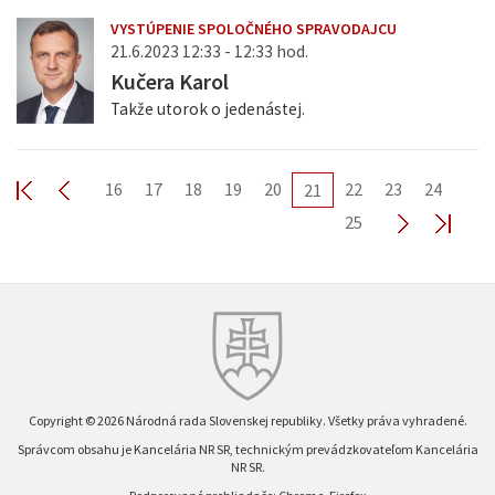
VYSTÚPENIE SPOLOČNÉHO SPRAVODAJCU
21.6.2023 12:33 - 12:33 hod.
Kučera Karol
Takže utorok o jedenástej.
16
17
18
19
20
22
23
24
21
25
Copyright © 2026 Národná rada Slovenskej republiky. Všetky práva vyhradené.
Správcom obsahu je Kancelária NR SR, technickým prevádzkovateľom Kancelária
NR SR.