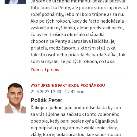
Ja som do určitého momentu dokázal počúvať
túto lobistku Penty, ale potom som si aj prestal
robiť poznámky, lebo mi bolo trápne až za ňu.
Ako po tých rokoch, kedy de facto nedokázala
vysloviť ani myšlienku, alebo predstaviť niečo,
čo by len trošičku okresalo chápadlá
chobotnice Penty a Jaroslava Haščáka, jej
priateľa, medzičasom, s ktorým si už tyká,
takisto osobného priateľa Richarda Sulíka, tak
som si myslel, že po tých rokoch, čo tu sa...
Zobrazit prepis
VYSTÚPENIE S FAKTICKOU POZNÁMKOU
21.6.2023 12:40 - 12:42 hod.
Pollák Peter
Ďakujem pekne, pán podpredseda. Ja by som
sa vrátil úplne na začiatok tohto volebného
obdobia, kedy pani poslankyňa Cigániková
nepodpísala programové vyhlásenie vlády,
vlády, ktorej bola súčasťou, kde silou-mocou