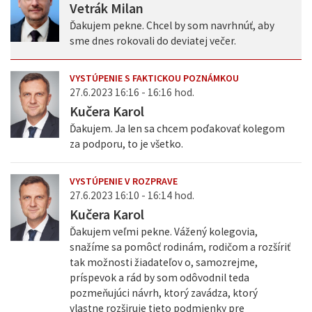
Vetrák Milan
Ďakujem pekne. Chcel by som navrhnúť, aby
sme dnes rokovali do deviatej večer.
VYSTÚPENIE S FAKTICKOU POZNÁMKOU
27.6.2023 16:16 - 16:16 hod.
Kučera Karol
Ďakujem. Ja len sa chcem poďakovať kolegom
za podporu, to je všetko.
VYSTÚPENIE V ROZPRAVE
27.6.2023 16:10 - 16:14 hod.
Kučera Karol
Ďakujem veľmi pekne. Vážený kolegovia,
snažíme sa pomôcť rodinám, rodičom a rozšíriť
tak možnosti žiadateľov o, samozrejme,
príspevok a rád by som odôvodnil teda
pozmeňujúci návrh, ktorý zavádza, ktorý
vlastne rozširuje tieto podmienky pre