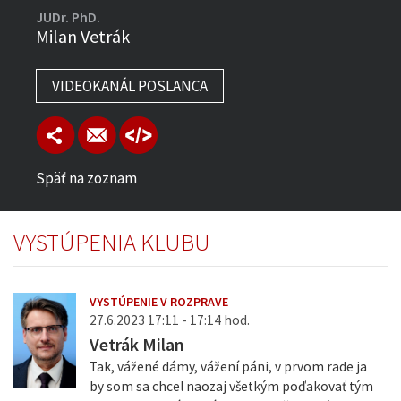
JUDr. PhD.
Milan Vetrák
VIDEOKANÁL POSLANCA
Späť na zoznam
VYSTÚPENIA KLUBU
VYSTÚPENIE V ROZPRAVE
27.6.2023 17:11 - 17:14 hod.
Vetrák Milan
Tak, vážené dámy, vážení páni, v prvom rade ja
by som sa chcel naozaj všetkým poďakovať tým