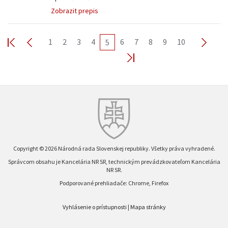
Zobrazit prepis
1
2
3
4
6
7
8
9
10
5
Copyright © 2026 Národná rada Slovenskej republiky. Všetky práva vyhradené.
Správcom obsahu je Kancelária NR SR, technickým prevádzkovateľom Kancelária
NR SR.
Podporované prehliadače: Chrome, Firefox
Vyhlásenie o prístupnosti
|
Mapa stránky