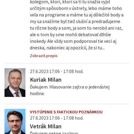
kolegom, ktorí, ktorí sa ti tu snažia vyjsť
určitým spôsobom v ústrety, lebo máme toho
veľa na programe a máme tu aj dôležité body a
my sa snažíme byť tiež slušní a predraďujeme
tu rôzne body a som, ja som to nerobil ani raz,
ale o tom by sme mohli debatovať dlhšie
inokedy. Ale vždy som podporoval tie veci aj
dneska, nakoniec aj opozícií, že si tu...
Zobrazit prepis
27.6.2023 17:06 - 17:08 hod.
Kuriak Milan
Ďakujem. Hlasovanie zajtra o jedenástej
hodine.
VYSTÚPENIE S FAKTICKOU POZNÁMKOU
27.6.2023 17:06 - 17:08 hod.
Vetrák Milan
Ďakujem pekne za slovo.