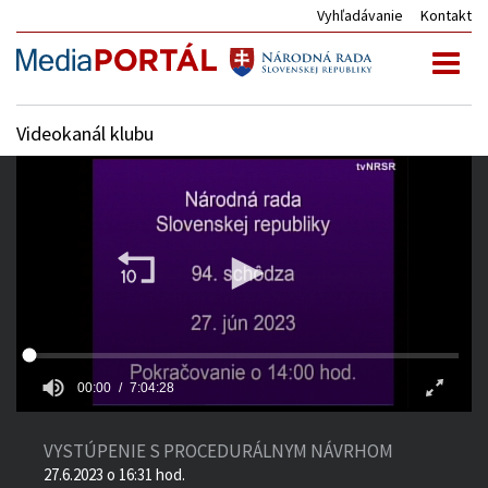
Vyhľadávanie
Kontakt
Toggl
naviga
Videokanál klubu
00:00
7:04:28
VYSTÚPENIE S PROCEDURÁLNYM NÁVRHOM
27.6.2023 o 16:31 hod.