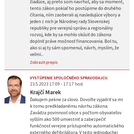
žiadúce, aj preto som navrhol, aby sa moment,
tento zákon pokiaľ ho postúpime do druhého
čítania, ním zaoberali aj nasledujúce výbory a
jeden z nich je Národnej rady Slovenskej
republiky pre verejnú správu a regionálny
rozvoj, kde by sa mohlo skúsiť do zákona
doplniť práve možnosť financovania. Bol tu,
ako si aj ty sám spomenul, návrh, myslím, že
veľmi...
Zobrazit prepis
VYSTÚPENIE SPOLOČNÉHO SPRAVODAJCU
23.5.2023 17:09 - 17:17 hod.
Krajčí Marek
Ďakujem pekne za slovo. Dovoľte vyjadriť sa mi
k tomu predkladanému návrhu zákona.
Zavádza povinnosť obce s počtom obyvateľov
vyšším ako 500 umiestniť a zabezpečiť
funkčnosť verejne prístupného automatického
externého defibrilátora. V tejto jednoduchej