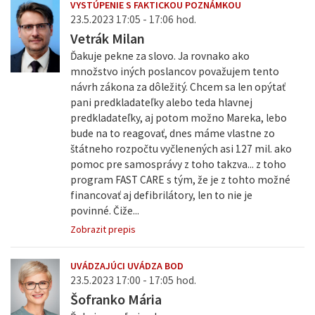
VYSTÚPENIE S FAKTICKOU POZNÁMKOU
23.5.2023 17:05 - 17:06 hod.
Vetrák Milan
Ďakuje pekne za slovo. Ja rovnako ako
množstvo iných poslancov považujem tento
návrh zákona za dôležitý. Chcem sa len opýtať
pani predkladateľky alebo teda hlavnej
predkladateľky, aj potom možno Mareka, lebo
bude na to reagovať, dnes máme vlastne zo
štátneho rozpočtu vyčlenených asi 127 mil. ako
pomoc pre samosprávy z toho takzva... z toho
program FAST CARE s tým, že je z tohto možné
financovať aj defibrilátory, len to nie je
povinné. Čiže...
Zobrazit prepis
UVÁDZAJÚCI UVÁDZA BOD
23.5.2023 17:00 - 17:05 hod.
Šofranko Mária