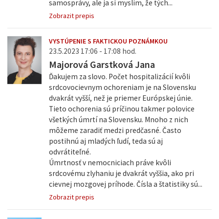
samosprávy, ale ja si myslím, že tých...
Zobrazit prepis
VYSTÚPENIE S FAKTICKOU POZNÁMKOU
23.5.2023 17:06 - 17:08 hod.
Majorová Garstková Jana
Ďakujem za slovo. Počet hospitalizácií kvôli
srdcovocievnym ochoreniam je na Slovensku
dvakrát vyšší, než je priemer Európskej únie.
Tieto ochorenia sú príčinou takmer polovice
všetkých úmrtí na Slovensku. Mnoho z nich
môžeme zaradiť medzi predčasné. Často
postihnú aj mladých ľudí, teda sú aj
odvrátiteľné.
Úmrtnosť v nemocniciach práve kvôli
srdcovému zlyhaniu je dvakrát vyššia, ako pri
cievnej mozgovej príhode. Čísla a štatistiky sú...
Zobrazit prepis