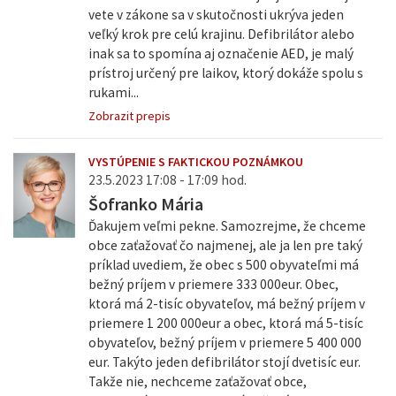
vete v zákone sa v skutočnosti ukrýva jeden
veľký krok pre celú krajinu. Defibrilátor alebo
inak sa to spomína aj označenie AED, je malý
prístroj určený pre laikov, ktorý dokáže spolu s
rukami...
Zobrazit prepis
VYSTÚPENIE S FAKTICKOU POZNÁMKOU
23.5.2023 17:08 - 17:09 hod.
Šofranko Mária
Ďakujem veľmi pekne. Samozrejme, že chceme
obce zaťažovať čo najmenej, ale ja len pre taký
príklad uvediem, že obec s 500 obyvateľmi má
bežný príjem v priemere 333 000eur. Obec,
ktorá má 2-tisíc obyvateľov, má bežný príjem v
priemere 1 200 000eur a obec, ktorá má 5-tisíc
obyvateľov, bežný príjem v priemere 5 400 000
eur. Takýto jeden defibrilátor stojí dvetisíc eur.
Takže nie, nechceme zaťažovať obce,