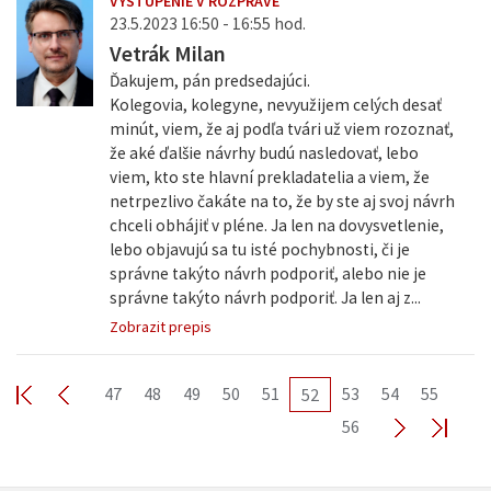
VYSTÚPENIE V ROZPRAVE
23.5.2023 16:50 - 16:55 hod.
Vetrák Milan
Ďakujem, pán predsedajúci.
Kolegovia, kolegyne, nevyužijem celých desať
minút, viem, že aj podľa tvári už viem rozoznať,
že aké ďalšie návrhy budú nasledovať, lebo
viem, kto ste hlavní prekladatelia a viem, že
netrpezlivo čakáte na to, že by ste aj svoj návrh
chceli obhájiť v pléne. Ja len na dovysvetlenie,
lebo objavujú sa tu isté pochybnosti, či je
správne takýto návrh podporiť, alebo nie je
správne takýto návrh podporiť. Ja len aj z...
Zobrazit prepis
47
48
49
50
51
53
54
55
52
56