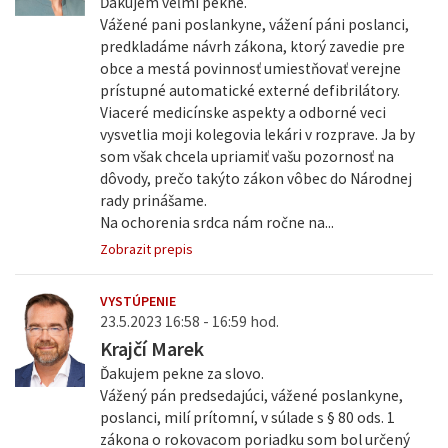
Ďakujem veľmi pekne.
Vážené pani poslankyne, vážení páni poslanci,
predkladáme návrh zákona, ktorý zavedie pre
obce a mestá povinnosť umiestňovať verejne
prístupné automatické externé defibrilátory.
Viaceré medicínske aspekty a odborné veci
vysvetlia moji kolegovia lekári v rozprave. Ja by
som však chcela upriamiť vašu pozornosť na
dôvody, prečo takýto zákon vôbec do Národnej
rady prinášame.
Na ochorenia srdca nám ročne na...
Zobrazit prepis
VYSTÚPENIE
23.5.2023 16:58 - 16:59 hod.
Krajčí Marek
Ďakujem pekne za slovo.
Vážený pán predsedajúci, vážené poslankyne,
poslanci, milí prítomní, v súlade s § 80 ods. 1
zákona o rokovacom poriadku som bol určený