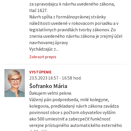
za spravodajcu k návrhu uvedeného zákona,
tlač 1627.
Návrh spĺňa z formálnoprávnej stránky
náležitosti uvedené v rokovacom poriadku a v
legislatívnych pravidlách tvorby zákonov. Zo
znenia uvedeného návrhu zákona je zrejmý účel
navrhovanej úpravy.
Vychádzajúc z...
Zobrazit prepis
VYSTÚPENIE
23.5.2023 16:57 - 16:58 hod.
Šofranko Mária
Ďakujem veľmi pekne.
Vážený pán podpredseda, milé kolegyne,
kolegovia, predkladaný návrh zákona zavádza
povinnosť obce s počtom obyvateľov vyšším
ako 500 umiestniť a zabezpečiť funkčnosť
verejne prístupného automatického externého