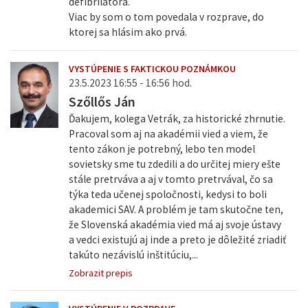
defibrilátora.
Viac by som o tom povedala v rozprave, do
ktorej sa hlásim ako prvá.
VYSTÚPENIE S FAKTICKOU POZNÁMKOU
23.5.2023 16:55 - 16:56 hod.
Szőllős Ján
Ďakujem, kolega Vetrák, za historické zhrnutie.
Pracoval som aj na akadémii vied a viem, že
tento zákon je potrebný, lebo ten model
sovietsky sme tu zdedili a do určitej miery ešte
stále pretrváva a aj v tomto pretrvával, čo sa
týka teda učenej spoločnosti, kedysi to boli
akademici SAV. A problém je tam skutočne ten,
že Slovenská akadémia vied má aj svoje ústavy
a vedci existujú aj inde a preto je dôležité zriadiť
takúto nezávislú inštitúciu,...
Zobrazit prepis