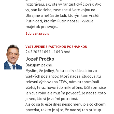
rozprávajú, aký ste vy fantastický človek. Ako
vy, pán Kotleba, zase zneužívate vojnu na
Ukrajine a nešťastie ľudí, ktorým tam vraždí
Putin deti, ktorým Putin naozaj likviduje
majetok pre svoje...
Zobrazit prepis
VYSTÚPENIE S FAKTICKOU POZNÁMKOU
24.3.2022 16:11 - 16:13 hod.
Jozef Pročko
Ďakujem pekne.
Myslím, že jediný, čo tu sedí v sále alebo zo
všetkých poslancov, ktorý naozaj študoval tú
telesnú výchovu na FTVŠ, nám tu spomínali
všetci, teraz hovorí do mikrofónu. Učil som síce
len dva roky, ale musím povedať, že naozaj toto
je vec, ktorá je veľmi potrebná.
Ale čo sa tu ešte dnes nespomenulo a čo chcem
povedať, tak to je aj to, že naozaj ten prístup