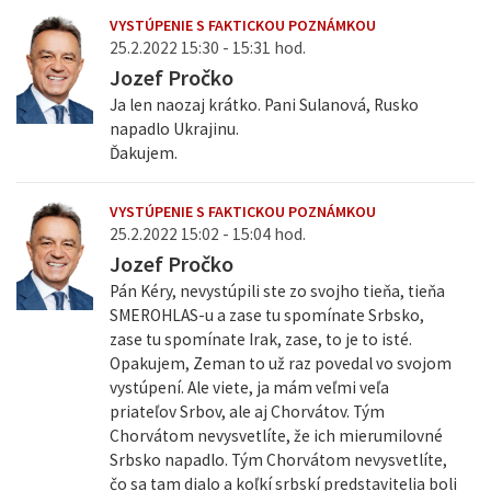
VYSTÚPENIE S FAKTICKOU POZNÁMKOU
25.2.2022 15:30 - 15:31 hod.
Jozef Pročko
Ja len naozaj krátko. Pani Sulanová, Rusko
napadlo Ukrajinu.
Ďakujem.
VYSTÚPENIE S FAKTICKOU POZNÁMKOU
25.2.2022 15:02 - 15:04 hod.
Jozef Pročko
Pán Kéry, nevystúpili ste zo svojho tieňa, tieňa
SMEROHLAS-u a zase tu spomínate Srbsko,
zase tu spomínate Irak, zase, to je to isté.
Opakujem, Zeman to už raz povedal vo svojom
vystúpení. Ale viete, ja mám veľmi veľa
priateľov Srbov, ale aj Chorvátov. Tým
Chorvátom nevysvetlíte, že ich mierumilovné
Srbsko napadlo. Tým Chorvátom nevysvetlíte,
čo sa tam dialo a koľkí srbskí predstavitelia boli