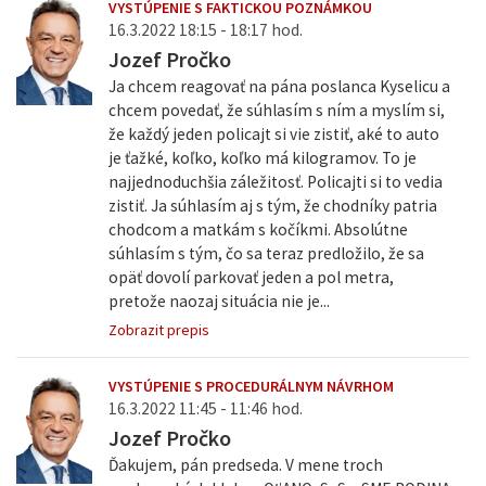
VYSTÚPENIE S FAKTICKOU POZNÁMKOU
16.3.2022 18:15 - 18:17 hod.
Jozef Pročko
Ja chcem reagovať na pána poslanca Kyselicu a
chcem povedať, že súhlasím s ním a myslím si,
že každý jeden policajt si vie zistiť, aké to auto
je ťažké, koľko, koľko má kilogramov. To je
najjednoduchšia záležitosť. Policajti si to vedia
zistiť. Ja súhlasím aj s tým, že chodníky patria
chodcom a matkám s kočíkmi. Absolútne
súhlasím s tým, čo sa teraz predložilo, že sa
opäť dovolí parkovať jeden a pol metra,
pretože naozaj situácia nie je...
Zobrazit prepis
VYSTÚPENIE S PROCEDURÁLNYM NÁVRHOM
16.3.2022 11:45 - 11:46 hod.
Jozef Pročko
Ďakujem, pán predseda. V mene troch