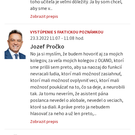
toho učiteľa je veľmi dôležitý. Ja by som chcel,
aby sme v...
Zobrazit prepis
VYSTÚPENIE S FAKTICKOU POZNÁMKOU
23.3.2022 11:07 - 11:08 hod.
Jozef Pročko
No ja si myslím, že budem hovoriť aj za mojich
kolegov, za veľa mojich kolegov z OĽANO, ktorí
sme prišli sem preto, aby sa naozaj do funkcií
nevracali ľudia, ktorí mali možnosť zasiahnuť,
ktorí mali možnosť ovplyvniť veci, ktorí mali
možnosť poukázať na to, čo sa deje, a neurobili
tak. Ja tomu neverím, že asistent pána
poslanca nevedel o alobale, nevedel o veciach,
ktoré sa diali. A práve preto ja nebudem
hlasovať za neho a už len preto,...
Zobrazit prepis