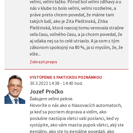
veľmi, veľmi ťažko. Pôrod bol veľmi zdĺhavý a u
nás v klube to bolo veľmi, veľmi rozdielne, a
práve preto chcem povedať, že máme tam
takých ľudí, ako je Zita Pleštinská, Zitka
Pleštinská, ktorá naozaj tomu venovala strašne
veľa času, voľného času, a ja chcem povedať, že
aj vďaka nej sa to celé utriaslo. A ja som s tým
zákonom spokojný na 80 %, ja si myslím, že, že
ešte...
Zobrazit prepis
VYSTÚPENIE S FAKTICKOU POZNÁMKOU
30.3.2022 14:38 - 14:40 hod.
Jozef Pročko
Ďakujem veľmi pekne.
Hovoríte o nás ako o hlasovacích automatoch,
ja keď sa pozriem doprava a vidím, ako
poslušne nastúpia všetci vaši poslanci, keď vy
vystúpite, ako vám mastia pupok všetci, aký ste
geniálny, ako ste to geniálne povedali, ako