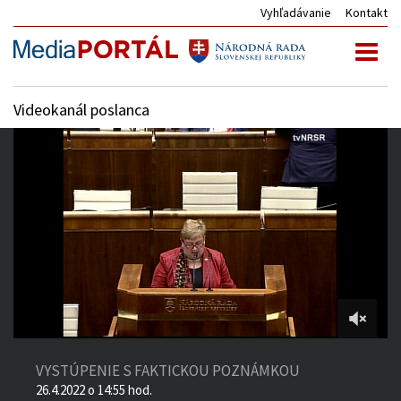
Vyhľadávanie
Kontakt
Toggl
naviga
Videokanál poslanca
2:00:00
of
VYSTÚPENIE S FAKTICKOU POZNÁMKOU
6:06:05
26.4.2022 o 14:55 hod.