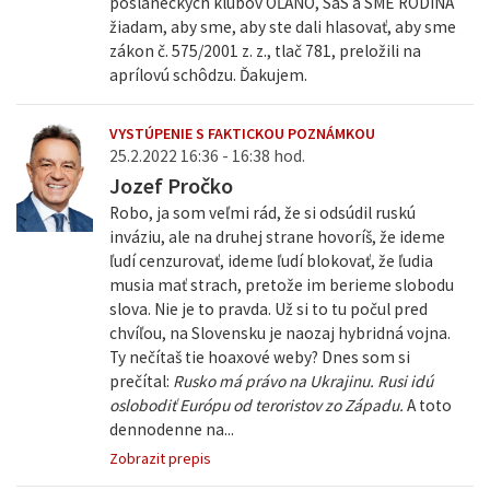
poslaneckých klubov OĽANO, SaS a SME RODINA
žiadam, aby sme, aby ste dali hlasovať, aby sme
zákon č. 575/2001 z. z., tlač 781, preložili na
aprílovú schôdzu. Ďakujem.
VYSTÚPENIE S FAKTICKOU POZNÁMKOU
25.2.2022 16:36 - 16:38 hod.
Jozef Pročko
Robo, ja som veľmi rád, že si odsúdil ruskú
inváziu, ale na druhej strane hovoríš, že ideme
ľudí cenzurovať, ideme ľudí blokovať, že ľudia
musia mať strach, pretože im berieme slobodu
slova. Nie je to pravda. Už si to tu počul pred
chvíľou, na Slovensku je naozaj hybridná vojna.
Ty nečítaš tie hoaxové weby? Dnes som si
prečítal:
Rusko má právo na Ukrajinu. Rusi idú
oslobodiť Európu od teroristov zo Západu.
A toto
dennodenne na...
Zobrazit prepis