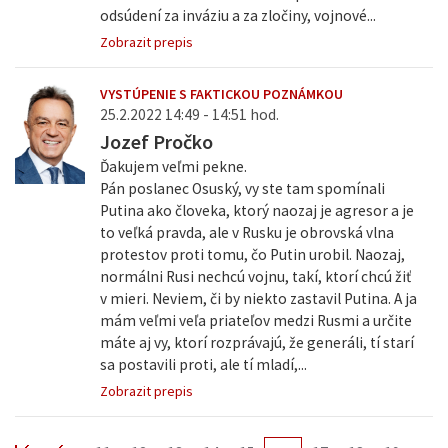
odsúdení za inváziu a za zločiny, vojnové...
Zobrazit prepis
VYSTÚPENIE S FAKTICKOU POZNÁMKOU
25.2.2022 14:49 - 14:51 hod.
Jozef Pročko
Ďakujem veľmi pekne.
Pán poslanec Osuský, vy ste tam spomínali
Putina ako človeka, ktorý naozaj je agresor a je
to veľká pravda, ale v Rusku je obrovská vlna
protestov proti tomu, čo Putin urobil. Naozaj,
normálni Rusi nechcú vojnu, takí, ktorí chcú žiť
v mieri. Neviem, či by niekto zastavil Putina. A ja
mám veľmi veľa priateľov medzi Rusmi a určite
máte aj vy, ktorí rozprávajú, že generáli, tí starí
sa postavili proti, ale tí mladí,...
Zobrazit prepis