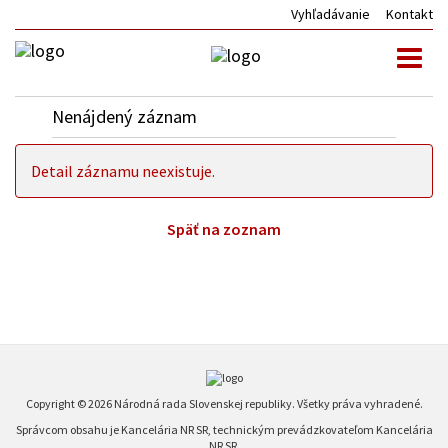
Vyhľadávanie
Kontakt
Toggl
naviga
Nenájdený záznam
Detail záznamu neexistuje.
Späť na zoznam
Copyright © 2026 Národná rada Slovenskej republiky. Všetky práva vyhradené.
Správcom obsahu je Kancelária NR SR, technickým prevádzkovateľom Kancelária
NR SR.