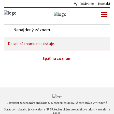
Vyhľadávanie
Kontakt
Toggl
naviga
Nenájdený záznam
Detail záznamu neexistuje.
Späť na zoznam
Copyright © 2026 Národná rada Slovenskej republiky. Všetky práva vyhradené.
Správcom obsahu je Kancelária NR SR, technickým prevádzkovateľom Kancelária
NR SR.