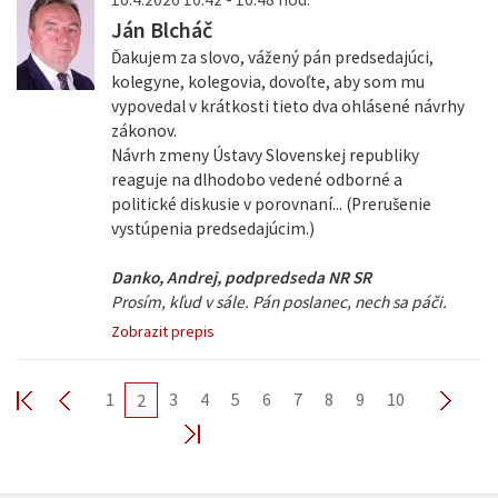
Ján Blcháč
Ďakujem za slovo, vážený pán predsedajúci,
kolegyne, kolegovia, dovoľte, aby som mu
vypovedal v krátkosti tieto dva ohlásené návrhy
zákonov.
Návrh zmeny Ústavy Slovenskej republiky
reaguje na dlhodobo vedené odborné a
politické diskusie v porovnaní... (Prerušenie
vystúpenia predsedajúcim.)
Danko, Andrej, podpredseda NR SR
Prosím, kľud v sále. Pán poslanec, nech sa páči.
Zobrazit prepis
1
3
4
5
6
7
8
9
10
2