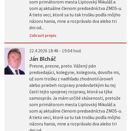
som primátorom mesta Liptovský Mikuláš a
som aj aktuálne členom predsedníctva ZMOS-u.
A tieto veci, ktoré sa tu tak trošku podľa môjho
názoru hania, mne a rozprávalo dva alebo tri
dni od...
Zobrazit prepis
22.4.2026 18:46 - 19:04 hod.
Ján Blcháč
Presne, presne, preto. Vážený pán
predsedajúci, kolegyne, kolegovia, dovoľte mi,
už som trošku z nadhľadu zhodnotil úroveň
alebo priebeh rozpravy predovšetkým ku tej
časti tejto spojenej rozpravy, ktorá sa týka
samospráv. Ja mám určité skúsenosti, pretože
som primátorom mesta Liptovský Mikuláš a
som aj aktuálne členom predsedníctva ZMOS-u.
A tieto veci, ktoré sa tu tak trošku podľa môjho
názoru hania, mne a rozprávalo dva alebo tri
dni od...