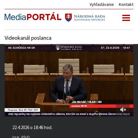
Vyhľadávanie
Kontakt
Toggl
naviga
Videokanál poslanca
4:48:07
of
22.4.2026 o 18:46 hod.
6:00:56
Ing. PhD.