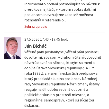
informoval o podaní pozmeňujúceho návrhu k
prerokovanej tlači, v ktorom spolu s ďalšími
poslancami navrhujeme zakotviť možnosť
rozhodnúť v referende o...
Zobrazit prepis
27.5.2026 17:40 - 17:45 hod.
Ján Blcháč
Vážené pani poslankyne, vážení páni poslanci,
dovoľte mi, aby som v druhom čítaní odôvodnil
návrh ústavného zákona, ktorým sa mení a
dopĺňa Ústava Slovenskej republiky č. 460 z
roku 1992 Z. z. v znení neskorších predpisov a
ktorý predkladá skupina poslancov Národnej
rady Slovenskej republiky. Návrh zmeny ústavy
reaguje na dlhodobo vedené odborné a
politické diskusie v prostredí miestnej a
regionálnej samosprávy, ktoré sú súčasťou
diskurzu...