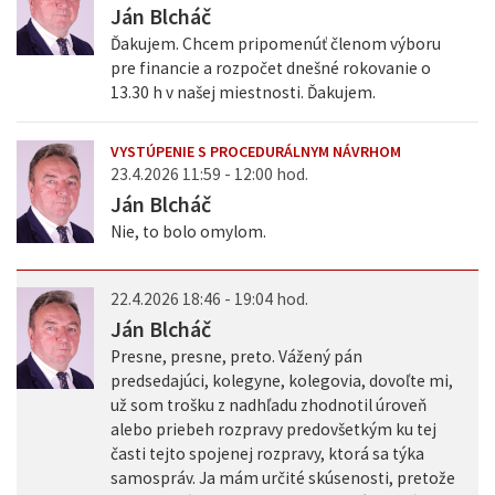
Ján Blcháč
Ďakujem. Chcem pripomenúť členom výboru
pre financie a rozpočet dnešné rokovanie o
13.30 h v našej miestnosti. Ďakujem.
VYSTÚPENIE S PROCEDURÁLNYM NÁVRHOM
23.4.2026 11:59 - 12:00 hod.
Ján Blcháč
Nie, to bolo omylom.
22.4.2026 18:46 - 19:04 hod.
Ján Blcháč
Presne, presne, preto. Vážený pán
predsedajúci, kolegyne, kolegovia, dovoľte mi,
už som trošku z nadhľadu zhodnotil úroveň
alebo priebeh rozpravy predovšetkým ku tej
časti tejto spojenej rozpravy, ktorá sa týka
samospráv. Ja mám určité skúsenosti, pretože