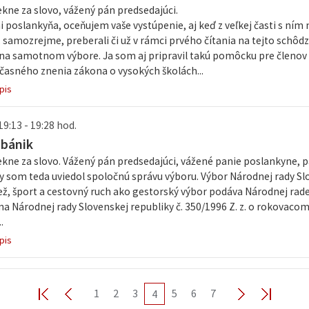
kne za slovo, vážený pán predsedajúci.
 poslankyňa, oceňujem vaše vystúpenie, aj keď z veľkej časti s ním
 samozrejme, preberali či už v rámci prvého čítania na tejto schôdz
na samotnom výbore. Ja som aj pripravil takú pomôcku pre členov 
časného znenia zákona o vysokých školách...
pis
19:13 - 19:28 hod.
abánik
ne za slovo. Vážený pán predsedajúci, vážené panie poslankyne, pá
y som teda uviedol spoločnú správu výboru. Výbor Národnej rady Slo
ž, šport a cestovný ruch ako gestorský výbor podáva Národnej rade
na Národnej rady Slovenskej republiky č. 350/1996 Z. z. o rokovaco
.
pis
1
2
3
5
6
7
4