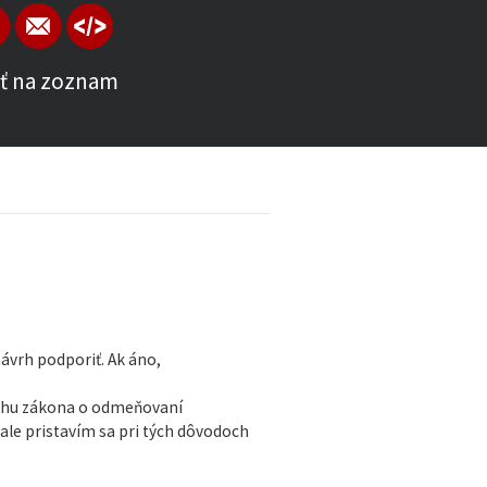
ť na zoznam
návrh podporiť. Ak áno,
sahu zákona o odmeňovaní
ale pristavím sa pri tých dôvodoch