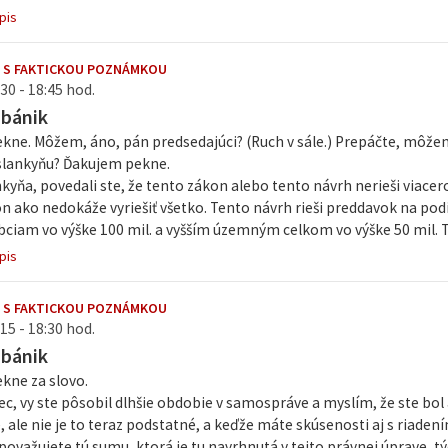
pis
 S FAKTICKOU POZNÁMKOU
30 - 18:45 hod.
abánik
kne. Môžem, áno, pán predsedajúci? (Ruch v sále.) Prepáčte, môž
slankyňu? Ďakujem pekne.
kyňa, povedali ste, že tento zákon alebo tento návrh nerieši viacer
n ako nedokáže vyriešiť všetko. Tento návrh rieši preddavok na pod
iam vo výške 100 mil. a vyšším územným celkom vo výške 50 mil. To 
pis
 S FAKTICKOU POZNÁMKOU
15 - 18:30 hod.
abánik
kne za slovo.
c, vy ste pôsobil dlhšie obdobie v samospráve a myslím, že ste bol 
, ale nie je to teraz podstatné, a keďže máte skúsenosti aj s riade
i považujete tú sumu, ktorá je tu navrhnutá v tejto právnej úprave, 