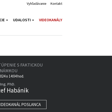
Vyhľadávanie
Kontakt
CIE
UDALOSTI
VIDEOKANÁLY
TÚPENIE S FAKTICKOU
ZNÁMKOU
2024 o 14:04 hod.
Ing. PhD.
zef Habánik
IDEOKANÁL POSLANCA