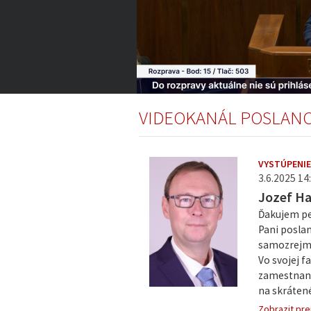
2:29:59
of
VIDEOKANÁL POSLAN
4:26:13
Volume
0%
VYSTÚPENIE
3.6.2025 14:
Jozef H
Ďakujem pe
Pani poslan
samozrejme
Vo svojej 
zamestnanco
na skrátené
Zobrazit pre