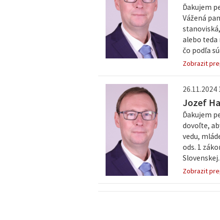
Ďakujem pe
Vážená pani
stanoviská,
alebo teda 
čo podľa sú
Zobrazit pre
26.11.2024 
Jozef H
Ďakujem pek
dovoľte, ab
vedu, mláde
ods. 1 záko
Slovenskej..
Zobrazit pre