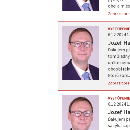
obcí a mies
Zobrazit pre
VYSTÚPENIE
6.12.2024 1
Jozef H
Ďakujem pek
tom žiadny
určite nem
období rekt
ktorú som..
Zobrazit pre
VYSTÚPENIE
6.12.2024 1
Jozef H
Ďakujem pek
sa týka kap