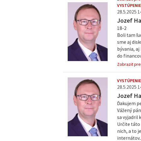
VYSTÚPENIE
28.5.2025 1
Jozef H
18-2
Boli tam ľu
sme aj dis
bývania, aj
do financov
Zobrazit pre
VYSTÚPENIE
28.5.2025 1
Jozef H
Ďakujem pe
Vážený pán 
sa vyjadril
Určite táto
nich, a to 
internátov..