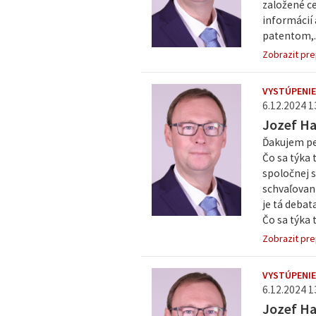
založené ce
informácií 
patentom,..
Zobrazit pre
VYSTÚPENIE
6.12.2024 1
Jozef H
Ďakujem pe
Čo sa týka
spoločnej s
schvaľovan
je tá deba
Čo sa týka t
Zobrazit pre
VYSTÚPENIE
6.12.2024 1
Jozef H