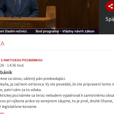
Spä
CA
 S FAKTICKOU POZNÁMKOU
26 - 14:36 hod.
abánik
kne za slovo, vážený pán predsedajúci.
kyňa, ja začnem od konca. Vy ste povedali, že ste pripravení tento 
, patrí vám za to vďaka.
faktickej poznámke sa teraz nebudem vyjadrovať k samotnému ob
v pri výkone práce vo verejnom záujme, to je prvé, druhé čítanie, 
 legislatívne konanie.
pis