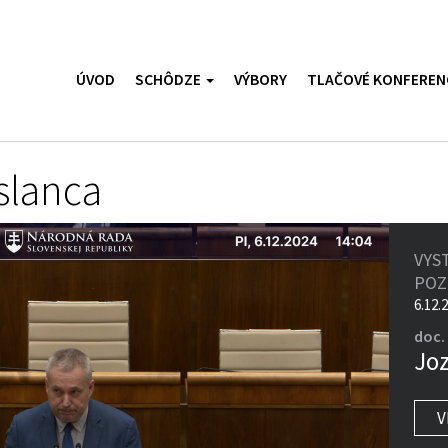
ÚVOD
SCHÔDZE
VÝBORY
TLAČOVÉ KONFEREN
slanca
VYS
PO
6.12.
doc. 
Jo
V