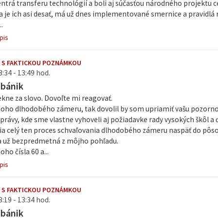
ntrá transferu technológií a boli aj súčasťou národného projektu 
a je ich asi desať, má už dnes implementované smernice a pravidlá 
.
pis
 S FAKTICKOU POZNÁMKOU
3:34 - 13:49 hod.
abánik
kne za slovo. Dovoľte mi reagovať.
 toho dlhodobého zámeru, tak dovolil by som upriamiť vašu pozorno
právy, kde sme vlastne vyhoveli aj požiadavke rady vysokých škôl a ď
ia celý ten proces schvaľovania dlhodobého zámeru naspäť do pôs
ta už bezpredmetná z môjho pohľadu.
oho čísla 60 a...
pis
 S FAKTICKOU POZNÁMKOU
3:19 - 13:34 hod.
abánik