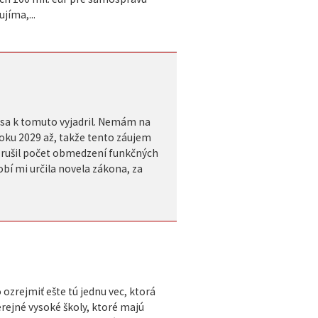
jíma,...
m sa k tomuto vyjadril. Nemám na
oku 2029 až, takže tento záujem
zrušil počet obmedzení funkčných
bí mi určila novela zákona, za
ozrejmiť ešte tú jednu vec, ktorá
rejné vysoké školy, ktoré majú