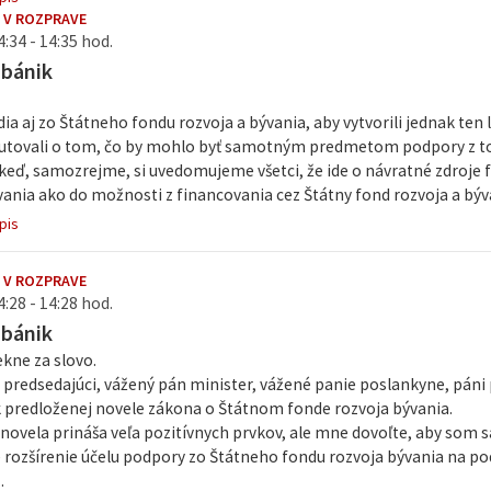
 V ROZPRAVE
4:34 - 14:35 hod.
abánik
dia aj zo Štátneho fondu rozvoja a bývania, aby vytvorili jednak ten 
kutovali o tom, čo by mohlo byť samotným predmetom podpory z to
 keď, samozrejme, si uvedomujeme všetci, že ide o návratné zdroje f
ania ako do možnosti z financovania cez Štátny fond rozvoja a bývan
pis
 V ROZPRAVE
4:28 - 14:28 hod.
abánik
kne za slovo.
predsedajúci, vážený pán minister, vážené panie poslankyne, páni 
 k predloženej novele zákona o Štátnom fonde rozvoja bývania.
 novela prináša veľa pozitívnych prvkov, ale mne dovoľte, aby som 
je rozšírenie účelu podpory zo Štátneho fondu rozvoja bývania na 
.