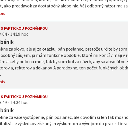
t, ako preddavok za dostatočný alebo nie. Váš odborný názor ma zau
pis
 S FAKTICKOU POZNÁMKOU
4:04 - 14:19 hod.
abánik
ne za slovo, ale aj za otázku, pán poslanec, pretože určite by so
 osobný záujem, ja mám funkčné obdobie, ktoré mi končí v máji v r
ám a keby bolo na mne, tak by som bol za návrh, aby sa absolútne 
orov a, rektorov a dekanov. A paradoxne, ten počet funkčných obdo
.
pis
 S FAKTICKOU POZNÁMKOU
3:49 - 14:04 hod.
abánik
ne za vaše vystúpenie, pán poslanec, ale dovolím si len tak možno 
italizácie výsledkov získaných výskumom a vývojom do praxe. Tie ve