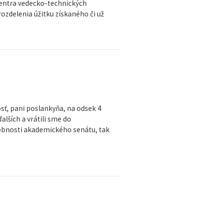
centra vedecko-technických
rozdelenia úžitku získaného či už
sť, pani poslankyňa, na odsek 4
alších a vrátili sme do
obnosti akademického senátu, tak