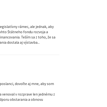
legislatívny rámec, ale jednak, aby
hto Štátneho fondu rozvoja a
inancovania. Teším sa z toho, že sa
ia dostala aj výstavba...
poslanci, dovoľte aj mne, aby som
sa venoval v rozprave len jednému z
podporu obstarania a obnovu