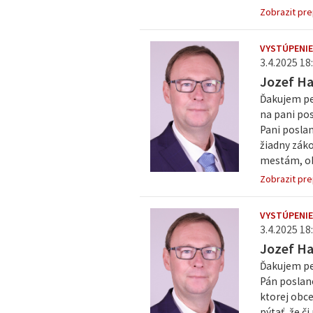
Zobrazit pre
VYSTÚPENIE
3.4.2025 18:
Jozef H
Ďakujem pe
na pani po
Pani poslan
žiadny záko
mestám, obc
Zobrazit pre
VYSTÚPENIE
3.4.2025 18:
Jozef H
Ďakujem pe
Pán poslane
ktorej obce
pýtať, že č