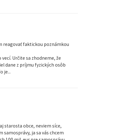
em reagovať faktickou poznámkou
o vecí. Určite sa zhodneme, že
iel dane z príjmu fyzických osôb
je...
aj starosta obce, neviem síce,
ním samosprávy, ja sa vás chcem
tých 100 mil. eur pre samosprávu