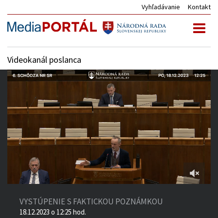
Vyhľadávanie
Kontakt
Toggl
naviga
Videokanál poslanca
2:30:00
of
VYSTÚPENIE S FAKTICKOU POZNÁMKOU
3:08:20
18.12.2023 o 12:25 hod.