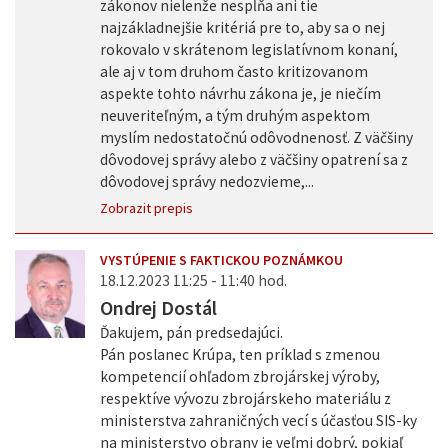
zákonov nielenže nespĺňa ani tie
najzákladnejšie kritériá pre to, aby sa o nej
rokovalo v skrátenom legislatívnom konaní,
ale aj v tom druhom často kritizovanom
aspekte tohto návrhu zákona je, je niečím
neuveriteľným, a tým druhým aspektom
myslím nedostatočnú odôvodnenosť. Z väčšiny
dôvodovej správy alebo z väčšiny opatrení sa z
dôvodovej správy nedozvieme,...
Zobrazit prepis
VYSTÚPENIE S FAKTICKOU POZNÁMKOU
18.12.2023 11:25 - 11:40 hod.
Ondrej Dostál
Ďakujem, pán predsedajúci.
Pán poslanec Krúpa, ten príklad s zmenou
kompetencií ohľadom zbrojárskej výroby,
respektíve vývozu zbrojárskeho materiálu z
ministerstva zahraničných vecí s účasťou SIS-ky
na ministerstvo obrany je veľmi dobrý, pokiaľ