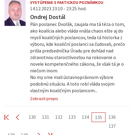
VYSTÚPENIE S FAKTICKOU POZNÁMKOU
14.12.2023 23:10 - 23:25 hod.
Ondrej Dostál
Pán poslanec Dvořák, zaujala ma tá téza o tom,
ako koalícia alebo vláda vnáša chaos ešte aj do
myslí koaličných poslancov, teda tá historka z
výboru, kde koaliční poslanci sa čudovali, prečo
prišla predsedníčka Úradu pre dohľad nad
zdravotnou starostlivosťou na rokovanie o
novele kompetenčného zákona, že však tá je o
niečom inom.
No my sme mali ústavnoprávnom výbore
podobnú situáciu. A toto robí vláda svojim
vlastným koaličným poslancom...
Zobrazit prepis
130
131
132
133
134
136
135
137