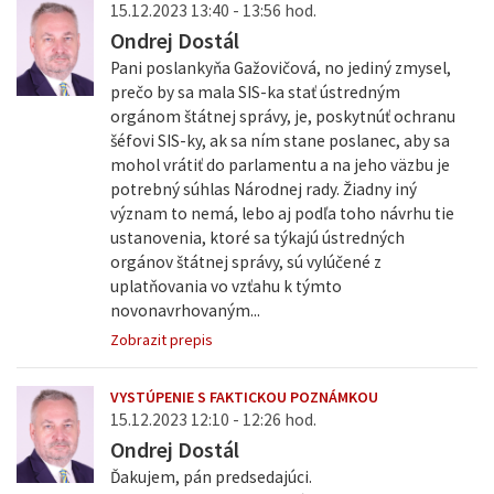
15.12.2023 13:40 - 13:56 hod.
Ondrej Dostál
Pani poslankyňa Gažovičová, no jediný zmysel,
prečo by sa mala SIS-ka stať ústredným
orgánom štátnej správy, je, poskytnúť ochranu
šéfovi SIS-ky, ak sa ním stane poslanec, aby sa
mohol vrátiť do parlamentu a na jeho väzbu je
potrebný súhlas Národnej rady. Žiadny iný
význam to nemá, lebo aj podľa toho návrhu tie
ustanovenia, ktoré sa týkajú ústredných
orgánov štátnej správy, sú vylúčené z
uplatňovania vo vzťahu k týmto
novonavrhovaným...
Zobrazit prepis
VYSTÚPENIE S FAKTICKOU POZNÁMKOU
15.12.2023 12:10 - 12:26 hod.
Ondrej Dostál
Ďakujem, pán predsedajúci.