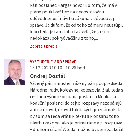
Pán poslanec Hargaš hovoril o tom, že má v
pláne poukázať tiež na nedostatočnú
odôvodnenosť návrhu zákona v dôvodovej
správe. Ja dúfam, že od toho zámeru neustúpi,
lebo teda je tam toho tak veľa, že ja som
nedokázal pokryť väčšinu z toho,...
Zobrazit prepis
VYSTÚPENIE V ROZPRAVE
15.12.2023 10:10 - 10:26 hod.
Ondrej Dostál
Vážený pán minister, vážený pán podpredseda
Národnej rady, kolegyne, kolegovia, žiaľ, teda s
čestnou výnimkou pána poslanca Muňka sa
koaliční poslanci do tejto rozpravy nezapájajú
ani na úrovni, úrovni faktických poznámok. Ja
by som sa teda vrátil k textu a k obsahu toho
návrhu zákona, ako je primerané aj v rozprave
v druhom čítaní. A teda možno by som zaskočil