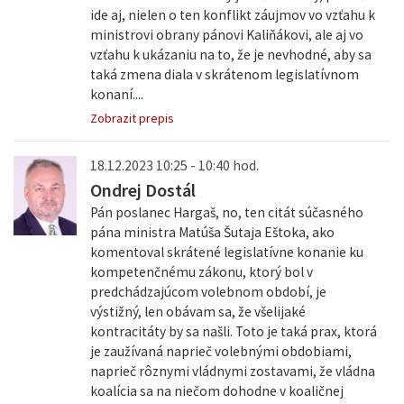
ide aj, nielen o ten konflikt záujmov vo vzťahu k
ministrovi obrany pánovi Kaliňákovi, ale aj vo
vzťahu k ukázaniu na to, že je nevhodné, aby sa
taká zmena diala v skrátenom legislatívnom
konaní....
Zobrazit prepis
18.12.2023 10:25 - 10:40 hod.
Ondrej Dostál
Pán poslanec Hargaš, no, ten citát súčasného
pána ministra Matúša Šutaja Eštoka, ako
komentoval skrátené legislatívne konanie ku
kompetenčnému zákonu, ktorý bol v
predchádzajúcom volebnom období, je
výstižný, len obávam sa, že všelijaké
kontracitáty by sa našli. Toto je taká prax, ktorá
je zaužívaná naprieč volebnými obdobiami,
naprieč rôznymi vládnymi zostavami, že vládna
koalícia sa na niečom dohodne v koaličnej