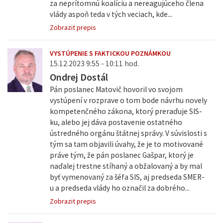
za neprítomnú koalíciu a nereagujúceho člena
vlády aspoň teda v tých veciach, kde...
Zobrazit prepis
VYSTÚPENIE S FAKTICKOU POZNÁMKOU
15.12.2023 9:55 - 10:11 hod.
Ondrej Dostál
Pán poslanec Matovič hovoril vo svojom
vystúpení v rozprave o tom bode návrhu novely
kompetenčného zákona, ktorý preraďuje SIS-
ku, alebo jej dáva postavenie ostatného
ústredného orgánu štátnej správy. V súvislosti s
tým sa tam objavili úvahy, že je to motivované
práve tým, že pán poslanec Gašpar, ktorý je
naďalej trestne stíhaný a obžalovaný a by mal
byť vymenovaný za šéfa SIS, aj predseda SMER-
u a predseda vlády ho označil za dobrého...
Zobrazit prepis