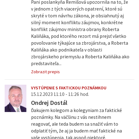
Pani poslankyňa Remišová upozornila na to, že
v jednom z tých viacerých opatrení, ktoré sú
skryté v tom návrhu zákona, je obsiahnutý aj
silný moment konfliktu záujmov, konkrétne
konflikt záujmov ministra obrany Roberta
Kaliňáka, pod ktorého rezort má prejsť všetko
povoľovanie týkajúce sa zbrojárstva, a Roberta
Kaliňáka ako podnikateľa v oblasti
zbrojárskeho priemyslu a Roberta Kaliňáka ako
predstaviteľa...
Zobrazit prepis
VYSTÚPENIE S FAKTICKOU POZNÁMKOU
15.12.2023 11:10 - 11:26 hod.
Ondrej Dostál
Ďakujem kolegom a kolegyniam za faktické
poznámky. Na väčšinu z vás nestihnem
reagovať, ale teda budem sa snažiť vám to
odplatiť tým, že aj ja budem mať faktické na
vaše vystúpenia, tak aspoň niektoré.