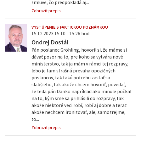
zmluve, čo predpokladá aj...
Zobrazit prepis
VYSTÚPENIE S FAKTICKOU POZNÁMKOU
15.12.2023 15:10 - 15:26 hod.
Ondrej Dostál
Pán poslanec Gröhling, hovoril si, že máme si
dávať pozor na to, pre koho sa vytvára nové
ministerstvo, tak ja mám v rámci tej rozpravy,
lebo je tam strašná prevaha opozičných
poslancov, tak takú potrebu zastať sa
slabšieho, tak akože chcem hovoriť, povedať,
že teda pán Danko napríklad ako minule počkal
na to, kým sme sa prihlásili do rozpravy, tak
akože niektoré veci robí, robí aj dobre a teraz
akože nechcem ironizovať, ale, samozrejme,
to...
Zobrazit prepis