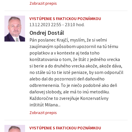
Zobrazit prepis
VYSTÚPENIE S FAKTICKOU POZNÁMKOU
13.12.2023 22:55 - 23:10 hod.
Ondrej Dostál
Pán poslanec Krajčí, myslím, že si veľmi
zaujímavým spôsobom upozornil na tú tému
poplatkov a v kontexte aj teda toho
konštatovania o tom, že štát z jedného vrecka
si berie a do druhého vrecka akože, akože dáva,
no stále sú to tie isté peniaze, by som odporučil
alebo dal do pozornosti deň daňového
odbremenenia. To je niečo podobné ako deň
daňovej slobody, ale má to inú metodiku.
Každoročne to zverejňuje Konzervatívny
inštitút Milana...
Zobrazit prepis
VYSTÚPENIE S FAKTICKOU POZNÁMKOU