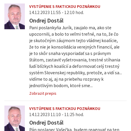
VYSTÚPENIE S FAKTICKOU POZNÁMKOU
14.12.2023 11:55 - 12:10 hod.
Ondrej Dostál
Pani poslankyňa Jurík, zaujalo ma, ako ste
upozornili, a bolo to veľmi trefné, na to, že čo
je skutočným záujmom tejto vládnej koalície,
že to nie je konsolidácia verejných financií, ale
je to skôr snaha vysporiadať sa s právnym
štátom, zastaviť vyšetrovania, trestné stíhania
ľudí blízkych koalícií a deformovať celý trestný
systém Slovenskej republiky, pretože, a vidí sa...
vidíme to aj, aj na priebehu rozpravy k
jednotlivým bodom, ktoré sme...
Zobrazit prepis
VYSTÚPENIE S FAKTICKOU POZNÁMKOU
14.12.2023 11:10 - 11:25 hod.
Ondrej Dostál
Pán poslanec Vašečka, budem reagovať na ten