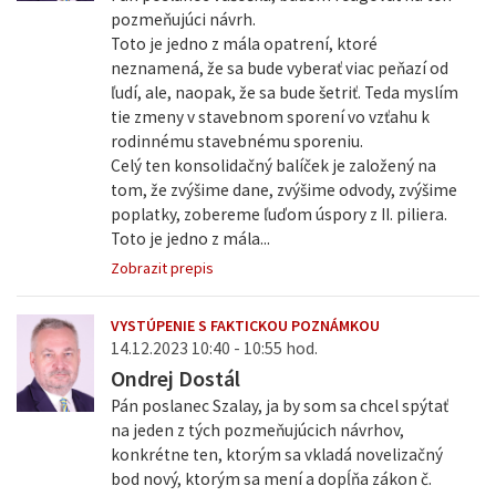
pozmeňujúci návrh.
Toto je jedno z mála opatrení, ktoré
neznamená, že sa bude vyberať viac peňazí od
ľudí, ale, naopak, že sa bude šetriť. Teda myslím
tie zmeny v stavebnom sporení vo vzťahu k
rodinnému stavebnému sporeniu.
Celý ten konsolidačný balíček je založený na
tom, že zvýšime dane, zvýšime odvody, zvýšime
poplatky, zobereme ľuďom úspory z II. piliera.
Toto je jedno z mála...
Zobrazit prepis
VYSTÚPENIE S FAKTICKOU POZNÁMKOU
14.12.2023 10:40 - 10:55 hod.
Ondrej Dostál
Pán poslanec Szalay, ja by som sa chcel spýtať
na jeden z tých pozmeňujúcich návrhov,
konkrétne ten, ktorým sa vkladá novelizačný
bod nový, ktorým sa mení a dopĺňa zákon č.