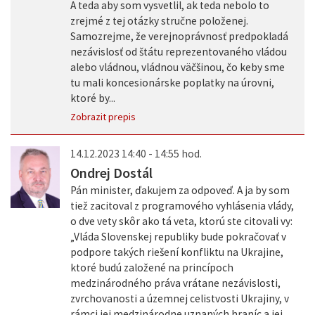
A teda aby som vysvetlil, ak teda nebolo to
zrejmé z tej otázky stručne položenej.
Samozrejme, že verejnoprávnosť predpokladá
nezávislosť od štátu reprezentovaného vládou
alebo vládnou, vládnou väčšinou, čo keby sme
tu mali koncesionárske poplatky na úrovni,
ktoré by...
Zobrazit prepis
14.12.2023 14:40 - 14:55 hod.
Ondrej Dostál
Pán minister, ďakujem za odpoveď. A ja by som
tiež zacitoval z programového vyhlásenia vlády,
o dve vety skôr ako tá veta, ktorú ste citovali vy:
„Vláda Slovenskej republiky bude pokračovať v
podpore takých riešení konfliktu na Ukrajine,
ktoré budú založené na princípoch
medzinárodného práva vrátane nezávislosti,
zvrchovanosti a územnej celistvosti Ukrajiny, v
rámci jej medzinárodne uznaných hraníc a jej