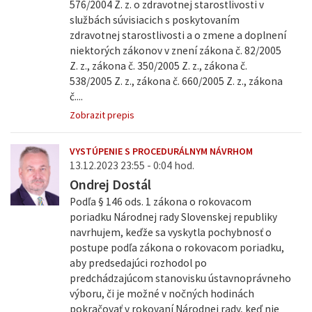
576/2004 Z. z. o zdravotnej starostlivosti v
službách súvisiacich s poskytovaním
zdravotnej starostlivosti a o zmene a doplnení
niektorých zákonov v znení zákona č. 82/2005
Z. z., zákona č. 350/2005 Z. z., zákona č.
538/2005 Z. z., zákona č. 660/2005 Z. z., zákona
č....
Zobrazit prepis
VYSTÚPENIE S PROCEDURÁLNYM NÁVRHOM
13.12.2023 23:55 - 0:04 hod.
Ondrej Dostál
Podľa § 146 ods. 1 zákona o rokovacom
poriadku Národnej rady Slovenskej republiky
navrhujem, keďže sa vyskytla pochybnosť o
postupe podľa zákona o rokovacom poriadku,
aby predsedajúci rozhodol po
predchádzajúcom stanovisku ústavnoprávneho
výboru, či je možné v nočných hodinách
pokračovať v rokovaní Národnej rady, keď nie