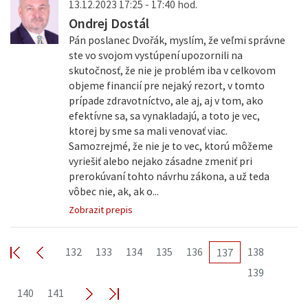
13.12.2023 17:25 - 17:40 hod.
Ondrej Dostál
Pán poslanec Dvořák, myslím, že veľmi správne
ste vo svojom vystúpení upozornili na
skutočnosť, že nie je problém iba v celkovom
objeme financií pre nejaký rezort, v tomto
prípade zdravotníctvo, ale aj, aj v tom, ako
efektívne sa, sa vynakladajú, a toto je vec,
ktorej by sme sa mali venovať viac.
Samozrejmé, že nie je to vec, ktorú môžeme
vyriešiť alebo nejako zásadne zmeniť pri
prerokúvaní tohto návrhu zákona, a už teda
vôbec nie, ak, ak o...
Zobrazit prepis
132
133
134
135
136
138
137
139
140
141