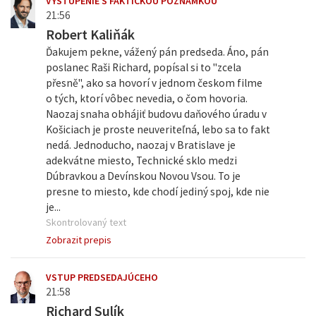
VYSTÚPENIE S FAKTICKOU POZNÁMKOU
21:56
Robert Kaliňák
Ďakujem pekne, vážený pán predseda. Áno, pán
poslanec Raši Richard, popísal si to "zcela
přesně", ako sa hovorí v jednom českom filme
o tých, ktorí vôbec nevedia, o čom hovoria.
Naozaj snaha obhájiť budovu daňového úradu v
Košiciach je proste neuveriteľná, lebo sa to fakt
nedá. Jednoducho, naozaj v Bratislave je
adekvátne miesto, Technické sklo medzi
Dúbravkou a Devínskou Novou Vsou. To je
presne to miesto, kde chodí jediný spoj, kde nie
je...
Skontrolovaný text
Zobrazit prepis
VSTUP PREDSEDAJÚCEHO
21:58
Richard Sulík