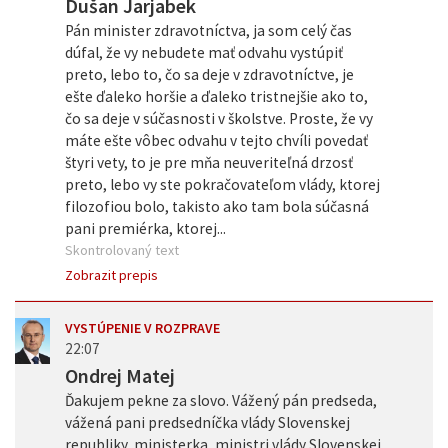
Dušan Jarjabek
Pán minister zdravotníctva, ja som celý čas
dúfal, že vy nebudete mať odvahu vystúpiť
preto, lebo to, čo sa deje v zdravotníctve, je
ešte ďaleko horšie a ďaleko tristnejšie ako to,
čo sa deje v súčasnosti v školstve. Proste, že vy
máte ešte vôbec odvahu v tejto chvíli povedať
štyri vety, to je pre mňa neuveriteľná drzosť
preto, lebo vy ste pokračovateľom vlády, ktorej
filozofiou bolo, takisto ako tam bola súčasná
pani premiérka, ktorej...
Skontrolovaný text
Zobrazit prepis
VYSTÚPENIE V ROZPRAVE
22:07
Ondrej Matej
Ďakujem pekne za slovo. Vážený pán predseda,
vážená pani predsedníčka vlády Slovenskej
republiky, ministerka, ministri vlády Slovenskej