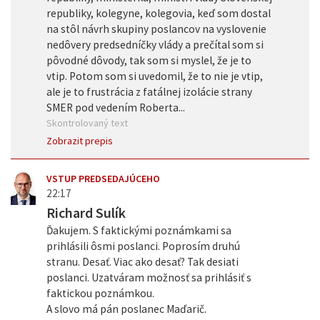
republiky, kolegyne, kolegovia, keď som dostal
na stôl návrh skupiny poslancov na vyslovenie
nedôvery predsedníčky vlády a prečítal som si
pôvodné dôvody, tak som si myslel, že je to
vtip. Potom som si uvedomil, že to nie je vtip,
ale je to frustrácia z fatálnej izolácie strany
SMER pod vedením Roberta...
Skontrolovaný text
Zobrazit prepis
VSTUP PREDSEDAJÚCEHO
22:17
Richard Sulík
Ďakujem. S faktickými poznámkami sa
prihlásili ôsmi poslanci. Poprosím druhú
stranu. Desať. Viac ako desať? Tak desiati
poslanci. Uzatváram možnosť sa prihlásiť s
faktickou poznámkou.
A slovo má pán poslanec Maďarič.