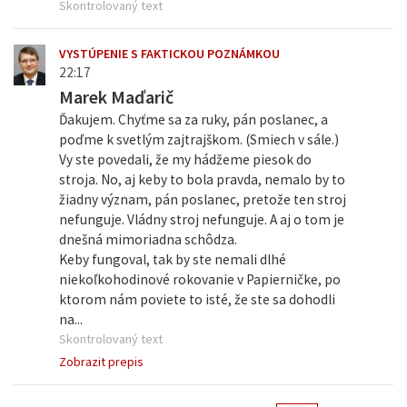
Skontrolovaný text
VYSTÚPENIE S FAKTICKOU POZNÁMKOU
22:17
Marek Maďarič
Ďakujem. Chyťme sa za ruky, pán poslanec, a
poďme k svetlým zajtrajškom. (Smiech v sále.)
Vy ste povedali, že my hádžeme piesok do
stroja. No, aj keby to bola pravda, nemalo by to
žiadny význam, pán poslanec, pretože ten stroj
nefunguje. Vládny stroj nefunguje. A aj o tom je
dnešná mimoriadna schôdza.
Keby fungoval, tak by ste nemali dlhé
niekoľkohodinové rokovanie v Papierničke, po
ktorom nám poviete to isté, že ste sa dohodli
na...
Skontrolovaný text
Zobrazit prepis