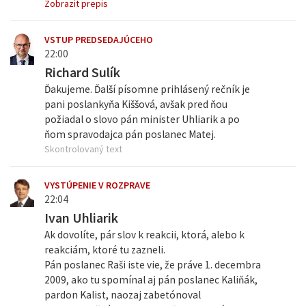
Zobrazit prepis
VSTUP PREDSEDAJÚCEHO
22:00
Richard Sulík
Ďakujeme. Ďalší písomne prihlásený rečník je
pani poslankyňa Kiššová, avšak pred ňou
požiadal o slovo pán minister Uhliarik a po
ňom spravodajca pán poslanec Matej.
Skontrolovaný text
VYSTÚPENIE V ROZPRAVE
22:04
Ivan Uhliarik
Ak dovolíte, pár slov k reakcii, ktorá, alebo k
reakciám, ktoré tu zazneli.
Pán poslanec Raši iste vie, že práve 1. decembra
2009, ako tu spomínal aj pán poslanec Kaliňák,
pardon Kalist, naozaj zabetónoval