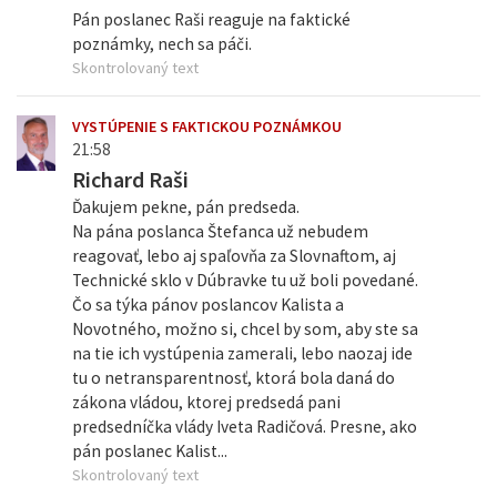
Pán poslanec Raši reaguje na faktické
poznámky, nech sa páči.
Skontrolovaný text
VYSTÚPENIE S FAKTICKOU POZNÁMKOU
21:58
Richard Raši
Ďakujem pekne, pán predseda.
Na pána poslanca Štefanca už nebudem
reagovať, lebo aj spaľovňa za Slovnaftom, aj
Technické sklo v Dúbravke tu už boli povedané.
Čo sa týka pánov poslancov Kalista a
Novotného, možno si, chcel by som, aby ste sa
na tie ich vystúpenia zamerali, lebo naozaj ide
tu o netransparentnosť, ktorá bola daná do
zákona vládou, ktorej predsedá pani
predsedníčka vlády Iveta Radičová. Presne, ako
pán poslanec Kalist...
Skontrolovaný text