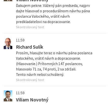
Ďakujem pekne. Vážený pán predseda, najprv
dajte hlasovať o procedurálnom návrhu pána
poslanca Valockého, vrátiť návrh
predkladateľovi na dopracovanie.
Skontrolovaný text
11:59
Richard Sulík
Prosím, hlasujte teraz o návrhu pána poslanca
Valockého, vrátiť návrh a dopracovanie.
(Hlasovanie.) Prítomných 147 poslancov,
hlasovalo 71 za, 74 proti, 2 sa zdržali.
Tento návrh nebol schválený.
Skontrolovaný text
11:59
Viliam Novotný