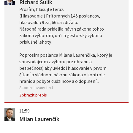
Richard Sulík
Prosím, hlasujte teraz.
(Hlasovanie.) Prítomných 145 poslancov,
hlasovalo 79 za, 66 sa zdržalo.
Národná rada pridelila návrh zákona tohto
zákona výborom, určila gestorský výbor a
príslušné lehoty.
Poprosím poslanca Milana Laurenčíka, ktorý je
spravodajcom z výboru pre obranu a
bezpečnosť, aby uviedol hlasovanie v prvom
čítaní o vládnom návrhu zákona o kontrole
hraníc a pobyte cudzincov a o doplnení...
Skontrolovaný text
Zobrazit prepis
11:59
Milan Laurenčík