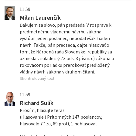
11:59
Milan Laurenčík
Ďakujem za slovo, pán predseda. V rozprave k
predmetnému vládnemu návrhu zákona
vystúpil jeden poslanec, nepodal však žiaden
návrh. Takže, pán predseda, dajte hlasovať o
tom, že Národná rada Slovenskej republiky sa
uzniesla v súlade s § 73 ods. 3 písm. c) zákona o
rokovacom poriadku prerokovať predložený
vládny návrh zákona v druhom čítaní.
Skontrolovaný text
11:59
Richard Sulík
Prosím, hlasujte teraz.
(Hlasovanie.) Prítomných 147 poslancov,
hlasovalo 77 za, 69 proti, 1 nehlasoval.