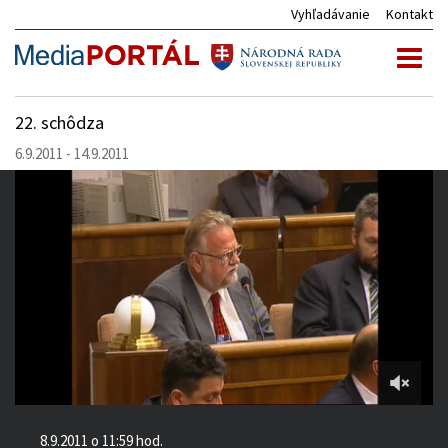
Vyhľadávanie
Kontakt
Toggl
naviga
22. schôdza
6.9.2011 - 14.9.2011
3:04:10
of
8.9.2011 o 11:59 hod.
3:05:31