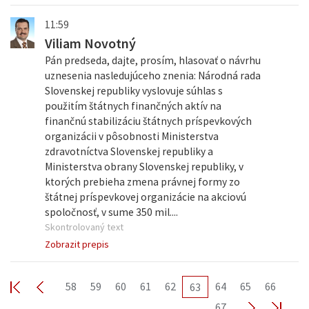
11:59
Viliam Novotný
Pán predseda, dajte, prosím, hlasovať o návrhu
uznesenia nasledujúceho znenia: Národná rada
Slovenskej republiky vyslovuje súhlas s
použitím štátnych finančných aktív na
finančnú stabilizáciu štátnych príspevkových
organizácii v pôsobnosti Ministerstva
zdravotníctva Slovenskej republiky a
Ministerstva obrany Slovenskej republiky, v
ktorých prebieha zmena právnej formy zo
štátnej príspevkovej organizácie na akciovú
spoločnosť, v sume 350 mil....
Skontrolovaný text
Zobrazit prepis
58
59
60
61
62
64
65
66
63
67