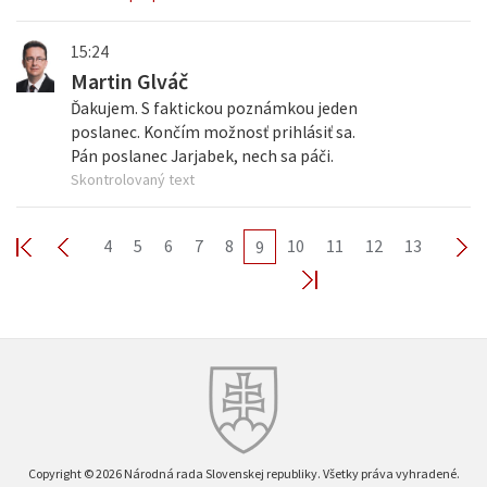
15:24
Martin Glváč
Ďakujem. S faktickou poznámkou jeden
poslanec. Končím možnosť prihlásiť sa.
Pán poslanec Jarjabek, nech sa páči.
Skontrolovaný text
4
5
6
7
8
10
11
12
13
9
Copyright © 2026 Národná rada Slovenskej republiky. Všetky práva vyhradené.