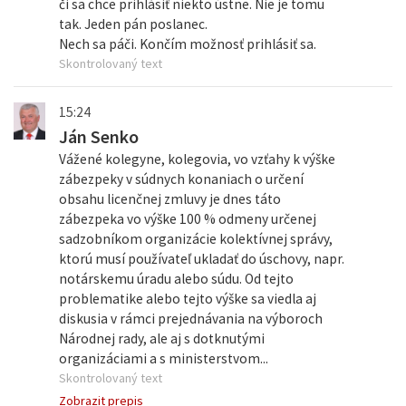
či sa chce prihlásiť niekto ústne. Nie je tomu
tak. Jeden pán poslanec.
Nech sa páči. Končím možnosť prihlásiť sa.
Skontrolovaný text
15:24
Ján Senko
Vážené kolegyne, kolegovia, vo vzťahy k výške
zábezpeky v súdnych konaniach o určení
obsahu licenčnej zmluvy je dnes táto
zábezpeka vo výške 100 % odmeny určenej
sadzobníkom organizácie kolektívnej správy,
ktorú musí používateľ ukladať do úschovy, napr.
notárskemu úradu alebo súdu. Od tejto
problematike alebo tejto výške sa viedla aj
diskusia v rámci prejednávania na výboroch
Národnej rady, ale aj s dotknutými
organizáciami a s ministerstvom...
Skontrolovaný text
Zobrazit prepis