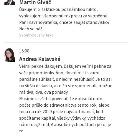
Martin Glváč
Ďakujem. S faktickou poznámkou nikto,
vyhlasujem všeobecnú rozpravu za skončenú.
Pani navrhovateľka, chcete zaujať stanovisko?
Nech sa páči.
Skontrolovaný text
15:08
Andrea Kalavská
Veľmi pekne ďakujem. Ďakujem veľmi pekne za
vaše pripomienky. Áno, dovolím si s vami
parciálne súhlasiť, s niečím nesúhlasiť. Je to asi
na širšiu diskusiu, a to čo ste spomenuli, možno
má dva, dva, dva pohľady.
Musíme si všetci povedať, že v absolútnom
počte prišlo do zdravotníctva tento rok, alebo
teda na rok 2019 príde najviac financií, keď
spočítame kapitál, všetky výdavky, vychádza
nám to 5,2 mld. V absolútnych počtoch je to, je
to...