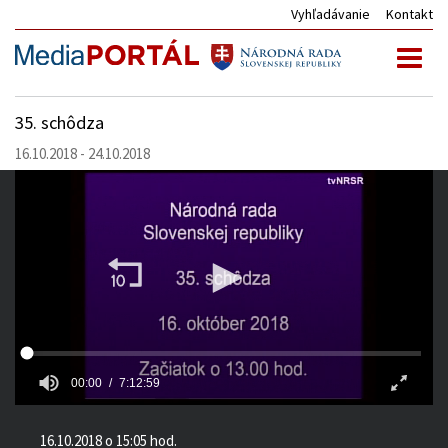
Vyhľadávanie
Kontakt
Toggl
naviga
35. schôdza
16.10.2018 - 24.10.2018
00:00
7:12:59
16.10.2018 o 15:05 hod.