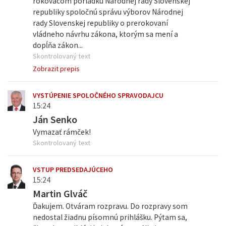
rokovacom poriadku Národnej rady Slovenskej
republiky spoločnú správu výborov Národnej
rady Slovenskej republiky o prerokovaní
vládneho návrhu zákona, ktorým sa mení a
dopĺňa zákon...
Skontrolovaný text
Zobrazit prepis
VYSTÚPENIE SPOLOČNÉHO SPRAVODAJCU
15:24
Ján Senko
Vymazať rámček!
Skontrolovaný text
VSTUP PREDSEDAJÚCEHO
15:24
Martin Glváč
Ďakujem. Otváram rozpravu. Do rozpravy som
nedostal žiadnu písomnú prihlášku. Pýtam sa,