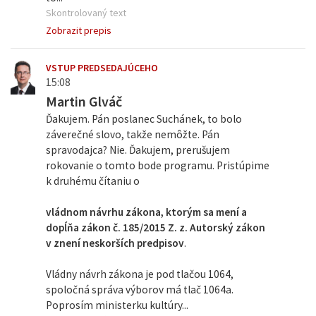
Skontrolovaný text
Zobrazit prepis
VSTUP PREDSEDAJÚCEHO
15:08
Martin Glváč
Ďakujem. Pán poslanec Suchánek, to bolo
záverečné slovo, takže nemôžte. Pán
spravodajca? Nie. Ďakujem, prerušujem
rokovanie o tomto bode programu. Pristúpime
k druhému čítaniu o
vládnom návrhu zákona, ktorým sa mení a
dopĺňa zákon č. 185/2015 Z. z. Autorský zákon
v znení neskorších predpisov
.
Vládny návrh zákona je pod tlačou 1064,
spoločná správa výborov má tlač 1064a.
Poprosím ministerku kultúry...