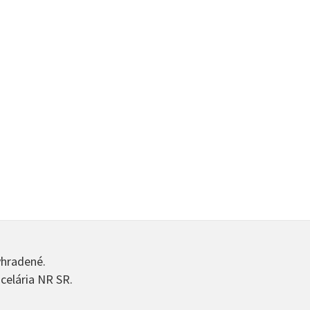
yhradené.
celária NR SR.