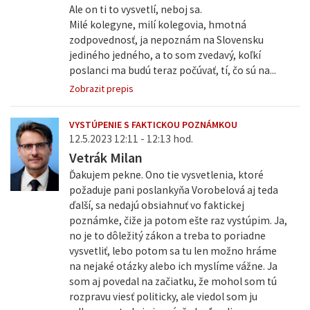
Ale on ti to vysvetlí, neboj sa.
Milé kolegyne, milí kolegovia, hmotná
zodpovednosť, ja nepoznám na Slovensku
jediného jedného, a to som zvedavý, koľkí
poslanci ma budú teraz počúvať, tí, čo sú na...
Zobrazit prepis
VYSTÚPENIE S FAKTICKOU POZNÁMKOU
12.5.2023 12:11 - 12:13 hod.
Vetrák Milan
Ďakujem pekne. Ono tie vysvetlenia, ktoré
požaduje pani poslankyňa Vorobelová aj teda
ďalší, sa nedajú obsiahnuť vo faktickej
poznámke, čiže ja potom ešte raz vystúpim. Ja,
no je to dôležitý zákon a treba to poriadne
vysvetliť, lebo potom sa tu len možno hráme
na nejaké otázky alebo ich myslíme vážne. Ja
som aj povedal na začiatku, že mohol som tú
rozpravu viesť politicky, ale viedol som ju