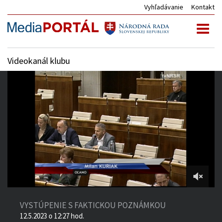
Vyhľadávanie
Kontakt
Toggl
naviga
Videokanál klubu
3:31:57
of
VYSTÚPENIE S FAKTICKOU POZNÁMKOU
7:06:02
12.5.2023 o 12:27 hod.