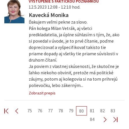
VYSTÚPENIE S FAKTICKOU POZNÁMKOU
12.5.2023 12:08 - 12:10 hod.
Kavecká Monika
Ďakujem veľmi pekne za slovo.
Pán kolega Milan Vetrák, aj všetci
predkladatelia, ja úplne súhlasím s tým, že, ako
si povedal v úvode, je to prvé čítanie, poďme
doprecizovať a vyšpecifikovať takisto tie
priame dopady aj všetky tie priame súvislosti v
druhom čítaní.
Ja poviem z vlastnej skúsenosti, že skutočne je
ľahko niekoho obviniť, pretože má politické
záujmy, potom aj kolegovia si na tom prihrejú
polievočku, lebo zákerným...
Zobrazit prepis
75
76
77
78
79
81
82
83
80
84