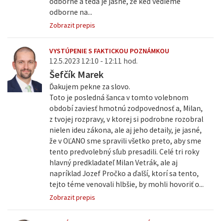
odborne a teda je jasné, že keď vedieme
odborne na...
Zobrazit prepis
VYSTÚPENIE S FAKTICKOU POZNÁMKOU
12.5.2023 12:10 - 12:11 hod.
Šefčík Marek
Ďakujem pekne za slovo.
Toto je posledná šanca v tomto volebnom
období zaviesť hmotnú zodpovednosť a, Milan,
z tvojej rozpravy, v ktorej si podrobne rozobral
nielen ideu zákona, ale aj jeho detaily, je jasné,
že v OĽANO sme spravili všetko preto, aby sme
tento predvolebný sľub presadili. Celé tri roky
hlavný predkladateľ Milan Vetrák, ale aj
napríklad Jozef Pročko a ďalší, ktorí sa tento,
tejto téme venovali hlbšie, by mohli hovoriť o...
Zobrazit prepis