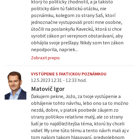
ktorý to politicky zhodnotil, a ja takisto
politicky dám tú faktickú otázku, nie
poznámku, kolegom zo strany SaS, ktorí
jednoznačne vystupovali proti mne osobne,
útočili na poslankyňu Kaveckú, ktorá si chce
vyrobiť zákon pri verejnom obstarávaní, aby
obhájila svoje prešľapy. Nikdy som ten zákon
nepodporila, napriek...
Zobrazit prepis
VYSTÚPENIE S FAKTICKOU POZNÁMKOU
12.5.2023 12:31 - 12:33 hod.
Matovič Igor
Ďakujem pekne, Jožo, za tvoje vystúpenie a
obhájenie tohto návrhu, lebo ono sa to možno
nezdá, dobre, v piatok poobede záujem zo
strany politikov relatívne malý, ale zo strany
ľudí je to najdôležitejšia téma, ktorú by chceli
vidieť. My sme túto tému a tento návrh mali aj v
tom našom takom hlasovaní, predvolebnom