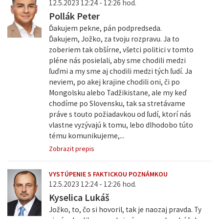
12.5.2023 12:24 - 12:26 hod.
Pollák Peter
Ďakujem pekne, pán podpredseda.
Ďakujem, Jožko, za tvoju rozpravu. Ja to
zoberiem tak obšírne, všetci politici v tomto
pléne nás posielali, aby sme chodili medzi
ľuďmi a my sme aj chodili medzi tých ľudí. Ja
neviem, po akej krajine chodili oni, či po
Mongolsku alebo Tadžikistane, ale my keď
chodíme po Slovensku, tak sa stretávame
práve s touto požiadavkou od ľudí, ktorí nás
vlastne vyzývajú k tomu, lebo dlhodobo túto
tému komunikujeme,...
Zobrazit prepis
VYSTÚPENIE S FAKTICKOU POZNÁMKOU
12.5.2023 12:24 - 12:26 hod.
Kyselica Lukáš
Jožko, to, čo si hovoril, tak je naozaj pravda. Ty