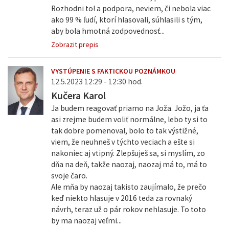
Rozhodni to! a podpora, neviem, či nebola viac
ako 99 % ľudí, ktorí hlasovali, súhlasili s tým,
aby bola hmotná zodpovednosť...
Zobrazit prepis
VYSTÚPENIE S FAKTICKOU POZNÁMKOU
12.5.2023 12:29 - 12:30 hod.
Kučera Karol
Ja budem reagovať priamo na Joža. Jožo, ja ťa
asi zrejme budem voliť normálne, lebo ty si to
tak dobre pomenoval, bolo to tak výstižné,
viem, že neuhneš v týchto veciach a ešte si
nakoniec aj vtipný. Zlepšuješ sa, si myslím, zo
dňa na deň, takže naozaj, naozaj má to, má to
svoje čaro.
Ale mňa by naozaj takisto zaujímalo, že prečo
keď niekto hlasuje v 2016 teda za rovnaký
návrh, teraz už o pár rokov nehlasuje. To toto
by ma naozaj veľmi...