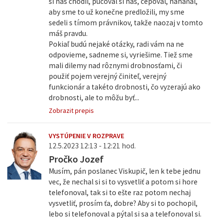
si nás chodil, pucoval si nás, cepoval, naháňal,
aby sme to už konečne predložili, my sme
sedeli s tímom právnikov, takže naozaj v tomto
máš pravdu.
Pokiaľ budú nejaké otázky, radi vám na ne
odpovieme, sadneme si, vyriešime. Tiež sme
mali dilemy nad rôznymi drobnosťami, či
použiť pojem verejný činiteľ, verejný
funkcionár a takéto drobnosti, čo vyzerajú ako
drobnosti, ale to môžu byť...
Zobrazit prepis
VYSTÚPENIE V ROZPRAVE
12.5.2023 12:13 - 12:21 hod.
Pročko Jozef
Musím, pán poslanec Viskupič, len k tebe jednu
vec, že nechal si si to vysvetliť a potom si hore
telefonoval, tak si to ešte raz potom nechaj
vysvetliť, prosím ťa, dobre? Aby si to pochopil,
lebo si telefonoval a pýtal si sa a telefonoval si.