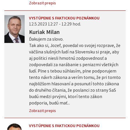
Zobrazit prepis
VYSTÚPENIE S FAKTICKOU POZNÁMKOU
12.5.2023 12:27 - 12:29 hod.
Kuriak Milan
Ďakujem za slovo.
Tak ako si, Jozef, povedal vo svojej rozprave, že
väčšina slušných ľudí na Slovensku si praje, aby
aj politici niesli hmotnú zodpovednosť a
zodpovedali za narábanie s peniazmi všetkých
ľudí. Plne s tebou súhlasím, plne podporujem
tento návrh zákona a verím tomu, že pri tomto
najbližšom hlasovaní a posunutí tohto zákona
do druhého čítania, že poslanci zo strany SaS
budú medzi prvými, ktorí tento zákon
podporia, budú mať...
Zobrazit prepis
VYSTÚPENIE S FAKTICKOU POZNÁMKOU