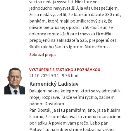
veci sa nedajú vysvetliť. Niektoré veci
jednoducho nevysvetlíš. A ja vás ubezpečujem,
že sa nedá vysvetliť, že bankám dávate 380 mil.,
bankám, ktoré majú polmiliardový zisk, že
dávate bieloruskej opozícii 750-tisíc eur, že
dokonca robíte kšeft pre trnavskú firmičku
prepojenú na zakladateľa SaS, prepojenú cez
škôlku alebo školu s Igorom Matovičom a...
Zobrazit prepis
VYSTÚPENIE S FAKTICKOU POZNÁMKOU
21.10.2020 9:34 - 9:36 hod.
Kamenický Ladislav
Ďakujem pekne kolegom, ktorí sa vyjadrovali k
mojej rozprave. Takže veľmi rýchlo, začnem
pánom Dostálom.
Pán Dostál, ja si tu pamätám; áno, ja sa hlásim
k tomu, že som hlasoval za zmenu rokovacieho
poriadku. A poviem vám prečo. Lebo pán
Matovič tu na jednej strane hádzal na vášho