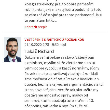
kolegu striekačky, ja si to dobre pamätám,
robil tu všelijaké makety ľudí a podobné, a toto
sa vám zdá dôstojné pre tento parlament? Ja si
tu pamätám bitku...
Zobrazit prepis
VYSTÚPENIE S FAKTICKOU POZNÁMKOU
21.10.2020 9:28 - 9:30 hod.
Takáč Richard
Ďakujem veľmi pekne za slovo. Vážený pán
exminister, myslím si, že všetci sme si to tu
veľmi dobre vypočuli a každý normálny, súdny
človek si na to spravil svoj vlastný názor. Mali
sme možnosť vidieť zatiaľ reakcie koalície len
útočné, bez nejakej vecnej argumentácie, ale tu
treba povedať jednu vec, že tak ako určite my
dostávame množstvo správ, mailov od
seniorov, ktorí odsudzujú toto zrušenie 13.
dôchodku, tak verím a myslím si, že to...