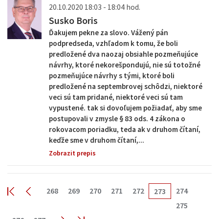
20.10.2020 18:03 - 18:04 hod.
Susko Boris
Ďakujem pekne za slovo. Vážený pán
podpredseda, vzhľadom k tomu, že boli
predložené dva naozaj obsiahle pozmeňujúce
návrhy, ktoré nekorešpondujú, nie sú totožné
pozmeňujúce návrhy s tými, ktoré boli
predložené na septembrovej schôdzi, niektoré
veci sú tam pridané, niektoré veci sú tam
vypustené. tak si dovoľujem požiadať, aby sme
postupovali v zmysle § 83 ods. 4 zákona o
rokovacom poriadku, teda ak v druhom čítaní,
keďže sme v druhom čítaní,...
Zobrazit prepis
268
269
270
271
272
274
273
275