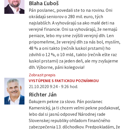
Blaha Ľuboš
Pán poslanec, povedali ste to na rovinu. Oni
okrádajú seniorov o 280 mil. euro, tých
najslabších. A vyhovárajú sa ako malé deti na
verejné financie. Oni sa vyhovárajú, že nemajú
peniaze, lebo my sme zvýšili verejný dlh. Len
pripomeňme, že verejný dlh za nás bol, myslím,
48 % a oni takto (rečník luskol prstami) ho
zdvihli o 12 %, o 10 mld., takto (rečník ešte raz
luskol prstami) za jeden deň, ale my zvyšujeme
dlh. Výborne, páni kolegovia!
Zobrazit prepis
VYSTÚPENIE S FAKTICKOU POZNÁMKOU
21.10.2020 9:24 - 9:26 hod.
Richter Ján
Ďakujem pekne za slovo. Pán poslanec
Kamenický, ja ti chcem veľmi pekne poďakovať,
lebo dal si jasnú odpoveď Národnej rade
Slovenskej republiky ohľadom finančného
zabezpečenia 13. dôchodkov. Predpokladám, že