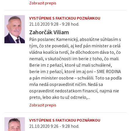
Zobrazit prepis
VYSTÚPENIE S FAKTICKOU POZNÁMKOU
21.10.2020 9:28 - 9:28 hod.
Zahorčák Viliam
Pán poslanec Kamenický, absolútne súhlasím s
tým, čo ste povedali, aj keď pán minister a celá
vládna koalícia tvrdí, že dôchodcom dáva to, čo
nemali, v skutočnosti im berie z toho, čo mali.
Berie im z peňazí, ktoré už mali schválené,
berie im z peňazí, ktoré im aj oni – SME RODINA
a pán minister osobne – schválili. Toto sa podľa
mňa nedá ospravedlniť ničím. Nedá sa
ospravedlniť nedostatkom financií, najmä nie
preto, lebo ako tu už odznelo,...
Zobrazit prepis
VYSTÚPENIE S FAKTICKOU POZNÁMKOU
21.10.2020 9:26 - 9:28 hod.