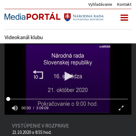
Vyhľadávanie
Kontakt
Toggl
naviga
Videokanál klubu
00:00
3:09:09
VYSTÚPENIE V ROZPRAVE
21.10.2020 o 8:55 hod.