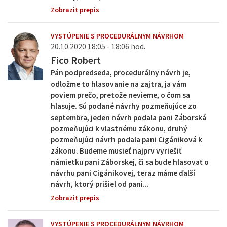
Zobrazit prepis
VYSTÚPENIE S PROCEDURÁLNYM NÁVRHOM
20.10.2020 18:05 - 18:06 hod.
Fico Robert
Pán podpredseda, procedurálny návrh je,
odložme to hlasovanie na zajtra, ja vám
poviem prečo, pretože nevieme, o čom sa
hlasuje. Sú podané návrhy pozmeňujúce zo
septembra, jeden návrh podala pani Záborská
pozmeňujúci k vlastnému zákonu, druhý
pozmeňujúci návrh podala pani Cigániková k
zákonu. Budeme musieť najprv vyriešiť
námietku pani Záborskej, či sa bude hlasovať o
návrhu pani Cigánikovej, teraz máme ďalší
návrh, ktorý prišiel od pani...
Zobrazit prepis
VYSTÚPENIE S PROCEDURÁLNYM NÁVRHOM