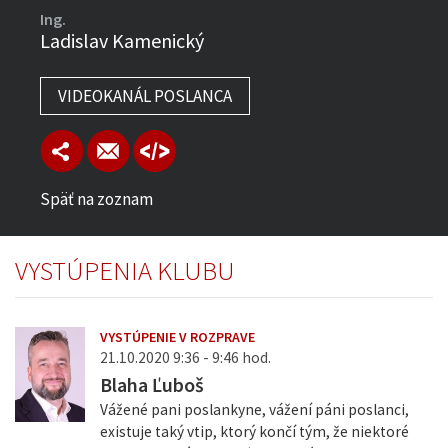
Ing.
Ladislav Kamenický
VIDEOKANÁL POSLANCA
Späť na zoznam
VYSTÚPENIA KLUBU
VYSTÚPENIE V ROZPRAVE
21.10.2020 9:36 - 9:46 hod.
Blaha Ľuboš
Vážené pani poslankyne, vážení páni poslanci,
existuje taký vtip, ktorý končí tým, že niektoré