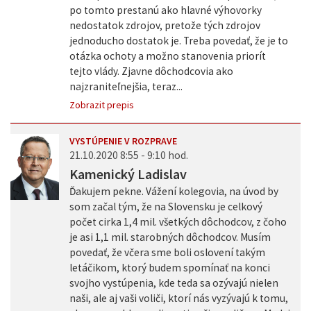
po tomto prestanú ako hlavné výhovorky
nedostatok zdrojov, pretože tých zdrojov
jednoducho dostatok je. Treba povedať, že je to
otázka ochoty a možno stanovenia priorít
tejto vlády. Zjavne dôchodcovia ako
najzraniteľnejšia, teraz...
Zobrazit prepis
VYSTÚPENIE V ROZPRAVE
21.10.2020 8:55 - 9:10 hod.
Kamenický Ladislav
Ďakujem pekne. Vážení kolegovia, na úvod by
som začal tým, že na Slovensku je celkový
počet cirka 1,4 mil. všetkých dôchodcov, z čoho
je asi 1,1 mil. starobných dôchodcov. Musím
povedať, že včera sme boli oslovení takým
letáčikom, ktorý budem spomínať na konci
svojho vystúpenia, kde teda sa ozývajú nielen
naši, ale aj vaši voliči, ktorí nás vyzývajú k tomu,