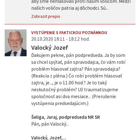
aby sme nehlasovali proti našim voličom. Medzi
našich voličov patria aj dôchodci. Sú...
Zobrazit prepis
VYSTÚPENIE S FAKTICKOU POZNÁMKOU
20.10.2020 18:11 - 18:12 hod.
Valocký Jozef
Ďakujem pekne, pán podpredseda. Ja by som
sa chcel spýtať, pán spravodajca, čo vám robí
problém hlasovať zajtra? Pán spravodajca?
(Reakcia z pléna.) Čo robí problém hlasovať
zajtra, je..., je o 11.00 hod.? Je to taký
neskutočný problém? Už traumatizujeme
spoločnosť asi dva mesiace... (Prerušenie
vystúpenia predsedajúcim.)
Šeliga, Juraj, podpredseda NR SR
Pán, pán Valocký...
Valocký, Jozef,...