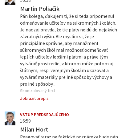
16:58
Martin Poliačik
Pán kolega, ďakujem ti, že si teda pripomenul
odmeňovanie učiteľov na súkromných školách.
Je naozaj pravda, že tie platy nejdú do nejakých
závratných výšin. Ale myslím si, že je
principiálne správne, aby manažment
súkromných škôl mal možnosť odmeňovať
lepších učiteľov lepšími platmi a práve tým
vytvárať prostredie, v ktorom môže potom aj
štátnym, resp. verejným školám ukazovať a
vytvárať materiály pre iné spôsoby výchovy a
pre iné spôsoby...
Skontrolovaný text
Zobrazit prepis
VSTUP PREDSEDAJÚCEHO
16:59
Milan Hort
Reagovať teraz na faktické poznámky bude pán