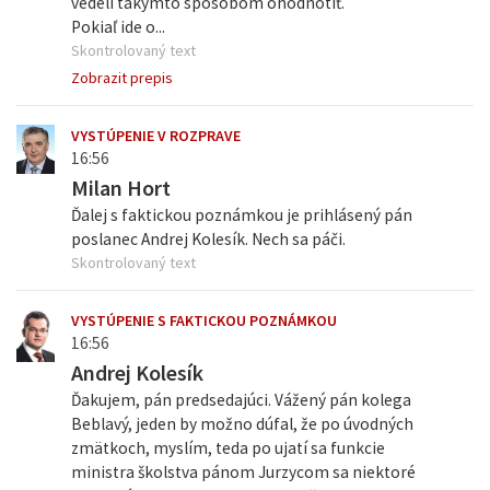
vedeli takýmto spôsobom ohodnotiť.
Pokiaľ ide o...
Skontrolovaný text
Zobrazit prepis
VYSTÚPENIE V ROZPRAVE
16:56
Milan Hort
Ďalej s faktickou poznámkou je prihlásený pán
poslanec Andrej Kolesík. Nech sa páči.
Skontrolovaný text
VYSTÚPENIE S FAKTICKOU POZNÁMKOU
16:56
Andrej Kolesík
Ďakujem, pán predsedajúci. Vážený pán kolega
Beblavý, jeden by možno dúfal, že po úvodných
zmätkoch, myslím, teda po ujatí sa funkcie
ministra školstva pánom Jurzycom sa niektoré