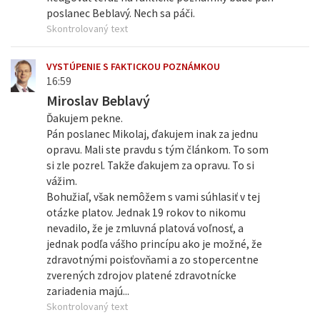
poslanec Beblavý. Nech sa páči.
Skontrolovaný text
VYSTÚPENIE S FAKTICKOU POZNÁMKOU
16:59
Miroslav Beblavý
Ďakujem pekne.
Pán poslanec Mikolaj, ďakujem inak za jednu
opravu. Mali ste pravdu s tým článkom. To som
si zle pozrel. Takže ďakujem za opravu. To si
vážim.
Bohužiaľ, však nemôžem s vami súhlasiť v tej
otázke platov. Jednak 19 rokov to nikomu
nevadilo, že je zmluvná platová voľnosť, a
jednak podľa vášho princípu ako je možné, že
zdravotnými poisťovňami a zo stopercentne
zverených zdrojov platené zdravotnícke
zariadenia majú...
Skontrolovaný text