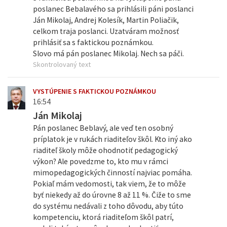
poslanec Bebalavého sa prihlásili páni poslanci
Ján Mikolaj, Andrej Kolesík, Martin Poliačik,
celkom traja poslanci. Uzatváram možnosť
prihlásiť sa s faktickou poznámkou.
Slovo má pán poslanec Mikolaj. Nech sa páči.
Skontrolovaný text
VYSTÚPENIE S FAKTICKOU POZNÁMKOU
16:54
Ján Mikolaj
Pán poslanec Beblavý, ale veď ten osobný
príplatok je v rukách riaditeľov škôl. Kto iný ako
riaditeľ školy môže ohodnotiť pedagogický
výkon? Ale povedzme to, kto mu v rámci
mimopedagogických činností najviac pomáha.
Pokiaľ mám vedomosti, tak viem, že to môže
byť niekedy až do úrovne 8 až 11 %. Čiže to sme
do systému nedávali z toho dôvodu, aby túto
kompetenciu, ktorá riaditeľom škôl patrí,