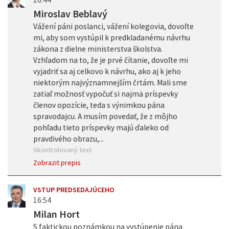
Miroslav Beblavý
Vážení páni poslanci, vážení kolegovia, dovoľte
mi, aby som vystúpil k predkladanému návrhu
zákona z dielne ministerstva školstva.
Vzhľadom na to, že je prvé čítanie, dovoľte mi
vyjadriť sa aj celkovo k návrhu, ako aj k jeho
niektorým najvýznamnejším črtám. Mali sme
zatiaľ možnosť vypočuť si najmä príspevky
členov opozície, teda s výnimkou pána
spravodajcu. A musím povedať, že z môjho
pohľadu tieto príspevky majú ďaleko od
pravdivého obrazu,...
Skontrolovaný text
Zobrazit prepis
VSTUP PREDSEDAJÚCEHO
16:54
Milan Hort
S faktickou poznámkou na vystúpenie pána