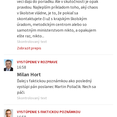
veci dajú do poriadku. Ale v skutočnosti je opak
pravdou. Najlepším príkladom toho, aký chaos
v školstve vládne, je to, že pokiaľ sa
skontaktujete či už s krajským školským
úradom, metodickým centrom alebo so
samotným ministerstvom nikto, a opakujem
ešte raz, nikto...
Skontrolovaný text
Zobrazit prepis
VYSTÚPENIE V ROZPRAVE
16:58
Milan Hort
Ďalej s faktickou poznámkou ako posledný
vystúpi pán poslanec Martin Poliačik. Nech sa
páči.
Skontrolovaný text
VYSTÚPENIE S FAKTICKOU POZNÁMKOU