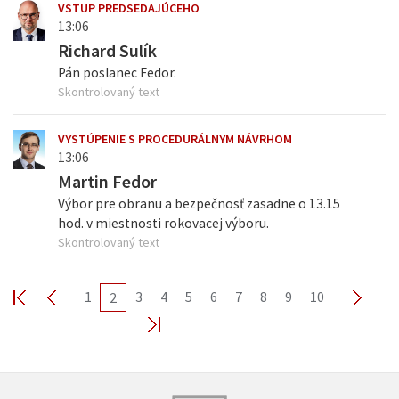
VSTUP PREDSEDAJÚCEHO
13:06
Richard Sulík
Pán poslanec Fedor.
Skontrolovaný text
VYSTÚPENIE S PROCEDURÁLNYM NÁVRHOM
13:06
Martin Fedor
Výbor pre obranu a bezpečnosť zasadne o 13.15
hod. v miestnosti rokovacej výboru.
Skontrolovaný text
1
3
4
5
6
7
8
9
10
2