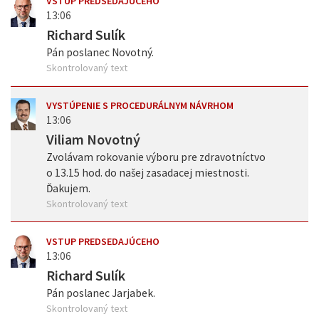
VSTUP PREDSEDAJÚCEHO
13:06
Richard Sulík
Pán poslanec Novotný.
Skontrolovaný text
VYSTÚPENIE S PROCEDURÁLNYM NÁVRHOM
13:06
Viliam Novotný
Zvolávam rokovanie výboru pre zdravotníctvo
o 13.15 hod. do našej zasadacej miestnosti.
Ďakujem.
Skontrolovaný text
VSTUP PREDSEDAJÚCEHO
13:06
Richard Sulík
Pán poslanec Jarjabek.
Skontrolovaný text