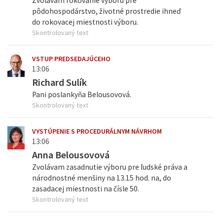
Zvolávam rokovanie výboru pre
pôdohospodárstvo, životné prostredie ihneď
do rokovacej miestnosti výboru.
Skontrolovaný text
VSTUP PREDSEDAJÚCEHO
13:06
Richard Sulík
Pani poslankyňa Belousovová.
Skontrolovaný text
VYSTÚPENIE S PROCEDURÁLNYM NÁVRHOM
13:06
Anna Belousovová
Zvolávam zasadnutie výboru pre ľudské práva a
národnostné menšiny na 13.15 hod. na, do
zasadacej miestnosti na čísle 50.
Skontrolovaný text