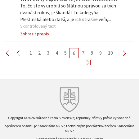
To, čo ste vy urobili so štátnou správou za tých
dvanásť rokov, je škandál. Tu kolegyňa
Pleštinská alebo ďalší, a je ich strašne veľa,...
Skontrolovaný text
Zobrazit prepis
1
2
3
4
5
7
8
9
10
6
Copyright © 2026 Národná rada Slovenskej republiky. Všetky práva vyhradené.
Správcom obsahu je Kancelária NR SR, technickým prevádzkovateľom Kancelária
NR SR.
Podporované prehliadače: Chrome, Firefox