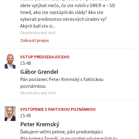
idete vytýkať niečo, čo ste robili v SMER-e – SD
hneď, ako ste nastúpili do vlády? Ako ste
vyberali prednostov okresných úradov vy?
Akých ľudí ste si...
Skontrolovaný text
Zobrazit prepis
VSTUP PREDSEDAJÚCEHO
15:48
Gábor Grendel
Pán poslanec Peter Kremský s faktickou
poznámkou.
Skontrolovaný text
VYSTÚPENIE S FAKTICKOU POZNÁMKOU
15:49
Peter Kremský
Ďakujem veľmi pekne, pán predsedajúci.
Pán kolega Tomáš, ja na rozdiel od viacerých tu