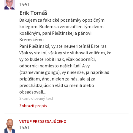
15:51
Erik Tomáš
Ďakujem za faktické poznámky opozičným
kolegom. Budem sa venovať len tým dvom
koaličným, pani Pleštinskej a pánovi
Kremskému.
Pani Pleštinská, vy ste neuveriteľná! Ešte raz.
Však vy ste iní, však vy ste sľubovali voličom, že
vy to budete robiť inak, však odborníci,
odborníci namiesto našich ľudí. A vy
(zaznievanie gongu), vy nielenže, ja napríklad
pripúšťam, áno, nielen za nás, ale aj za
predchádzajúcich vlád sa menili alebo
obsadzovali...
Skontrolovaný text
Zobrazit prepis
VSTUP PREDSEDAJÚCEHO
15:51