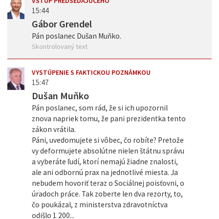
VSTUP PREDSEDAJÚCEHO
15:44
Gábor Grendel
Pán poslanec Dušan Muňko.
Skontrolovaný text
VYSTÚPENIE S FAKTICKOU POZNÁMKOU
15:47
Dušan Muňko
Pán poslanec, som rád, že si ich upozornil
znova napriek tomu, že pani prezidentka tento
zákon vrátila.
Páni, uvedomujete si vôbec, čo robíte? Pretože
vy deformujete absolútne nielen štátnu správu
a vyberáte ľudí, ktorí nemajú žiadne znalosti,
ale ani odbornú prax na jednotlivé miesta. Ja
nebudem hovoriť teraz o Sociálnej poisťovni, o
úradoch práce. Tak zoberte len dva rezorty, to,
čo poukázal, z ministerstva zdravotníctva
odišlo 1 200...