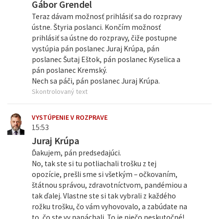
Gábor Grendel
Teraz dávam možnosť prihlásiť sa do rozpravy
ústne. Štyria poslanci. Končím možnosť
prihlásiť sa ústne do rozpravy, čiže postupne
vystúpia pán poslanec Juraj Krúpa, pán
poslanec Šutaj Eštok, pán poslanec Kyselica a
pán poslanec Kremský.
Nech sa páči, pán poslanec Juraj Krúpa.
Skontrolovaný text
VYSTÚPENIE V ROZPRAVE
15:53
Juraj Krúpa
Ďakujem, pán predsedajúci.
No, tak ste si tu potliachali trošku z tej
opozície, prešli sme si všetkým – očkovaním,
štátnou správou, zdravotníctvom, pandémiou a
tak ďalej. Vlastne ste si tak vybrali z každého
rožku trošku, čo vám vyhovovalo, a zabúdate na
to, čo ste vy napáchali. To je niečo neskutočné!