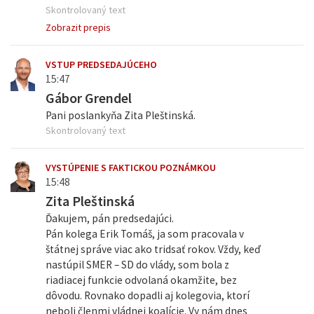
Skontrolovaný text
Zobrazit prepis
VSTUP PREDSEDAJÚCEHO
15:47
Gábor Grendel
Pani poslankyňa Zita Pleštinská.
Skontrolovaný text
VYSTÚPENIE S FAKTICKOU POZNÁMKOU
15:48
Zita Pleštinská
Ďakujem, pán predsedajúci.
Pán kolega Erik Tomáš, ja som pracovala v
štátnej správe viac ako tridsať rokov. Vždy, keď
nastúpil SMER – SD do vlády, som bola z
riadiacej funkcie odvolaná okamžite, bez
dôvodu. Rovnako dopadli aj kolegovia, ktorí
neboli členmi vládnej koalície. Vy nám dnes