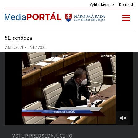
Vyhľadávanie
Kontakt
Toggl
naviga
51. schôdza
23.11.2021 - 14.12.2021
1:49:59
of
VSTUP PREDSEDAJÚCEHO
5:05:02