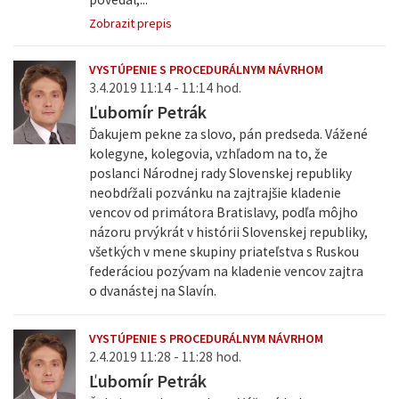
Zobrazit prepis
VYSTÚPENIE S PROCEDURÁLNYM NÁVRHOM
3.4.2019 11:14 - 11:14 hod.
Ľubomír Petrák
Ďakujem pekne za slovo, pán predseda. Vážené
kolegyne, kolegovia, vzhľadom na to, že
poslanci Národnej rady Slovenskej republiky
neobdŕžali pozvánku na zajtrajšie kladenie
vencov od primátora Bratislavy, podľa môjho
názoru prvýkrát v histórii Slovenskej republiky,
všetkých v mene skupiny priateľstva s Ruskou
federáciou pozývam na kladenie vencov zajtra
o dvanástej na Slavín.
VYSTÚPENIE S PROCEDURÁLNYM NÁVRHOM
2.4.2019 11:28 - 11:28 hod.
Ľubomír Petrák