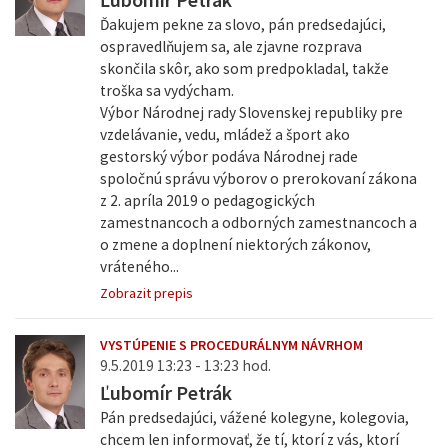
Ďakujem pekne za slovo, pán predsedajúci,
ospravedlňujem sa, ale zjavne rozprava
skončila skôr, ako som predpokladal, takže
troška sa vydýcham.
Výbor Národnej rady Slovenskej republiky pre
vzdelávanie, vedu, mládež a šport ako
gestorský výbor podáva Národnej rade
spoločnú správu výborov o prerokovaní zákona
z 2. apríla 2019 o pedagogických
zamestnancoch a odborných zamestnancoch a
o zmene a doplnení niektorých zákonov,
vráteného...
Zobrazit prepis
VYSTÚPENIE S PROCEDURÁLNYM NÁVRHOM
9.5.2019 13:23 - 13:23 hod.
Ľubomír Petrák
Pán predsedajúci, vážené kolegyne, kolegovia,
chcem len informovať, že tí, ktorí z vás, ktorí