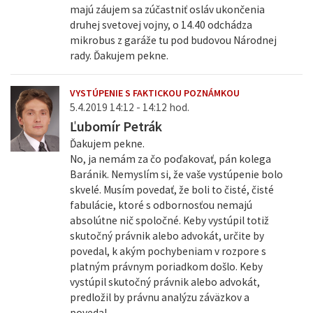
majú záujem sa zúčastniť osláv ukončenia
druhej svetovej vojny, o 14.40 odchádza
mikrobus z garáže tu pod budovou Národnej
rady. Ďakujem pekne.
VYSTÚPENIE S FAKTICKOU POZNÁMKOU
5.4.2019 14:12 - 14:12 hod.
Ľubomír Petrák
Ďakujem pekne.
No, ja nemám za čo poďakovať, pán kolega
Baránik. Nemyslím si, že vaše vystúpenie bolo
skvelé. Musím povedať, že boli to čisté, čisté
fabulácie, ktoré s odbornosťou nemajú
absolútne nič spoločné. Keby vystúpil totiž
skutočný právnik alebo advokát, určite by
povedal, k akým pochybeniam v rozpore s
platným právnym poriadkom došlo. Keby
vystúpil skutočný právnik alebo advokát,
predložil by právnu analýzu záväzkov a
povedal,...