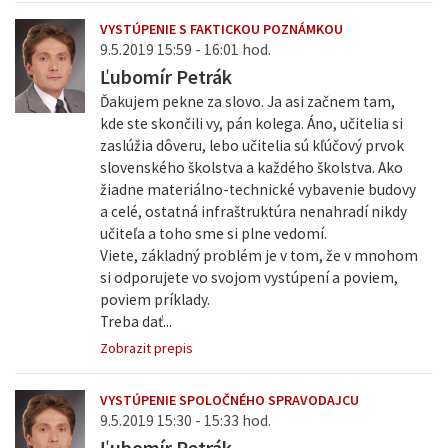
VYSTÚPENIE S FAKTICKOU POZNÁMKOU
9.5.2019 15:59 - 16:01 hod.
Ľubomír Petrák
Ďakujem pekne za slovo. Ja asi začnem tam,
kde ste skončili vy, pán kolega. Áno, učitelia si
zaslúžia dôveru, lebo učitelia sú kľúčový prvok
slovenského školstva a každého školstva. Ako
žiadne materiálno-technické vybavenie budovy
a celé, ostatná infraštruktúra nenahradí nikdy
učiteľa a toho sme si plne vedomí.
Viete, základný problém je v tom, že v mnohom
si odporujete vo svojom vystúpení a poviem,
poviem príklady.
Treba dať...
Zobrazit prepis
VYSTÚPENIE SPOLOČNÉHO SPRAVODAJCU
9.5.2019 15:30 - 15:33 hod.
Ľubomír Petrák