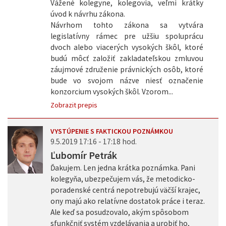
Vážené kolegyne, kolegovia, veľmi krátky
úvod k návrhu zákona.
Návrhom tohto zákona sa vytvára
legislatívny rámec pre užšiu spoluprácu
dvoch alebo viacerých vysokých škôl, ktoré
budú môcť založiť zakladateľskou zmluvou
záujmové združenie právnických osôb, ktoré
bude vo svojom názve niesť označenie
konzorcium vysokých škôl. Vzorom...
Zobrazit prepis
VYSTÚPENIE S FAKTICKOU POZNÁMKOU
9.5.2019 17:16 - 17:18 hod.
Ľubomír Petrák
Ďakujem. Len jedna krátka poznámka. Pani
kolegyňa, ubezpečujem vás, že metodicko-
poradenské centrá nepotrebujú väčší krajec,
ony majú ako relatívne dostatok práce i teraz.
Ale keď sa posudzovalo, akým spôsobom
sfunkčniť systém vzdelávania a urobiť ho,