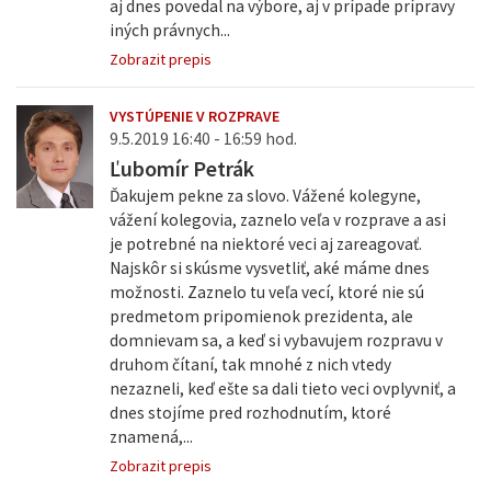
aj dnes povedal na výbore, aj v prípade prípravy
iných právnych...
Zobrazit prepis
VYSTÚPENIE V ROZPRAVE
9.5.2019 16:40 - 16:59 hod.
Ľubomír Petrák
Ďakujem pekne za slovo. Vážené kolegyne,
vážení kolegovia, zaznelo veľa v rozprave a asi
je potrebné na niektoré veci aj zareagovať.
Najskôr si skúsme vysvetliť, aké máme dnes
možnosti. Zaznelo tu veľa vecí, ktoré nie sú
predmetom pripomienok prezidenta, ale
domnievam sa, a keď si vybavujem rozpravu v
druhom čítaní, tak mnohé z nich vtedy
nezazneli, keď ešte sa dali tieto veci ovplyvniť, a
dnes stojíme pred rozhodnutím, ktoré
znamená,...
Zobrazit prepis