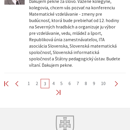
Ďakujem pekne za slovo. Vážené kolegyne,
kolegovia, chcem vás pozvať na konferenciu
Matematické vzdelávanie - zmeny pre
budúcnosť, ktorá bude prebiehať od 12. hodiny
na Severných hradbách a organizuje ju výbor
pre vzdelávanie, vedu, mládež a šport,
Republiková únia zamestnávateľov, ITA
asociácia Slovenska, Slovenská matematická
spoločnosť, Slovenská informatická
spoločnosť a Štátny pedagogický ústav. Budete
vítaní. Ďakujem pekne.
1
2
4
5
6
7
8
9
10
3