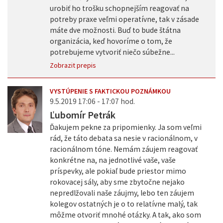
urobiť ho trošku schopnejším reagovať na
potreby praxe veľmi operatívne, tak v zásade
máte dve možnosti. Buď to bude štátna
organizácia, keď hovoríme o tom, že
potrebujeme vytvoriť niečo súbežne...
Zobrazit prepis
VYSTÚPENIE S FAKTICKOU POZNÁMKOU
9.5.2019 17:06 - 17:07 hod.
Ľubomír Petrák
Ďakujem pekne za pripomienky. Ja som veľmi
rád, že táto debata sa nesie v racionálnom, v
racionálnom tóne. Nemám záujem reagovať
konkrétne na, na jednotlivé vaše, vaše
príspevky, ale pokiaľ bude priestor mimo
rokovacej sály, aby sme zbytočne nejako
nepredlžovali naše záujmy, lebo ten záujem
kolegov ostatných je o to relatívne malý, tak
môžme otvoriť mnohé otázky. A tak, ako som