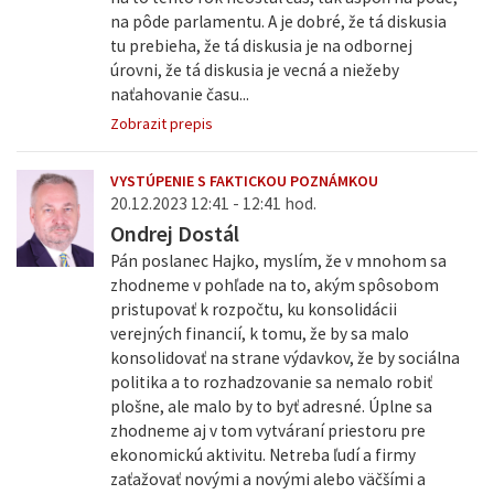
na pôde parlamentu. A je dobré, že tá diskusia
tu prebieha, že tá diskusia je na odbornej
úrovni, že tá diskusia je vecná a niežeby
naťahovanie času...
Zobrazit prepis
VYSTÚPENIE S FAKTICKOU POZNÁMKOU
20.12.2023 12:41 - 12:41 hod.
Ondrej Dostál
Pán poslanec Hajko, myslím, že v mnohom sa
zhodneme v pohľade na to, akým spôsobom
pristupovať k rozpočtu, ku konsolidácii
verejných financií, k tomu, že by sa malo
konsolidovať na strane výdavkov, že by sociálna
politika a to rozhadzovanie sa nemalo robiť
plošne, ale malo by to byť adresné. Úplne sa
zhodneme aj v tom vytváraní priestoru pre
ekonomickú aktivitu. Netreba ľudí a firmy
zaťažovať novými a novými alebo väčšími a