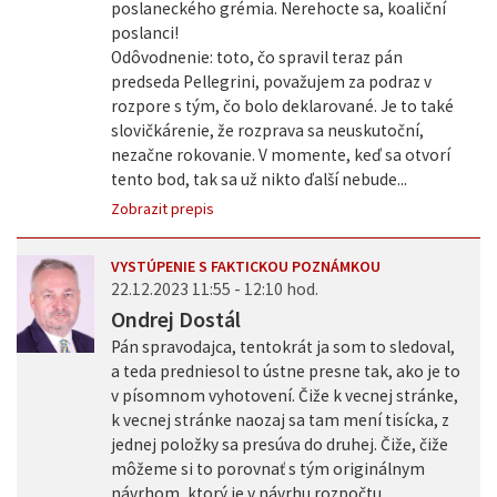
poslaneckého grémia. Nerehocte sa, koaliční
poslanci!
Odôvodnenie: toto, čo spravil teraz pán
predseda Pellegrini, považujem za podraz v
rozpore s tým, čo bolo deklarované. Je to také
slovičkárenie, že rozprava sa neuskutoční,
nezačne rokovanie. V momente, keď sa otvorí
tento bod, tak sa už nikto ďalší nebude...
Zobrazit prepis
VYSTÚPENIE S FAKTICKOU POZNÁMKOU
22.12.2023 11:55 - 12:10 hod.
Ondrej Dostál
Pán spravodajca, tentokrát ja som to sledoval,
a teda predniesol to ústne presne tak, ako je to
v písomnom vyhotovení. Čiže k vecnej stránke,
k vecnej stránke naozaj sa tam mení tisícka, z
jednej položky sa presúva do druhej. Čiže, čiže
môžeme si to porovnať s tým originálnym
návrhom, ktorý je v návrhu rozpočtu.