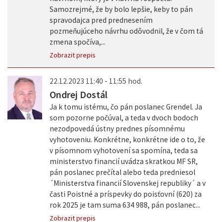
Samozrejmé, že by bolo lepšie, keby to pán
spravodajca pred prednesením
pozmeňujúceho návrhu odôvodnil, že v čom tá
zmena spočíva,...
Zobrazit prepis
22.12.2023 11:40 - 11:55 hod.
Ondrej Dostál
Ja k tomu istému, čo pán poslanec Grendel. Ja
som pozorne počúval, a teda v dvoch bodoch
nezodpovedá ústny prednes písomnému
vyhotoveniu. Konkrétne, konkrétne ide o to, že
v písomnom vyhotovení sa spomína, teda sa
ministerstvo financií uvádza skratkou MF SR,
pán poslanec prečítal alebo teda predniesol
´Ministerstva financií Slovenskej republiky´ a v
časti Poistné a príspevky do poisťovní (620) za
rok 2025 je tam suma 634 988, pán poslanec...
Zobrazit prepis