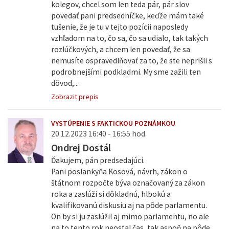
kolegov, chcel som len teda pár, pár slov
povedať pani predsedníčke, keďže mám také
tušenie, že je tu v tejto pozícii naposledy
vzhľadom na to, čo sa, čo sa udialo, tak takých
rozlúčkových, a chcem len povedať, že sa
nemusíte ospravedlňovať za to, že ste neprišli s
podrobnejšími podkladmi. My sme zažili ten
dôvod,...
Zobrazit prepis
VYSTÚPENIE S FAKTICKOU POZNÁMKOU
20.12.2023 16:40 - 16:55 hod.
Ondrej Dostál
Ďakujem, pán predsedajúci.
Pani poslankyňa Kosová, návrh, zákon o
štátnom rozpočte býva označovaný za zákon
roka a zaslúži si dôkladnú, hlbokú a
kvalifikovanú diskusiu aj na pôde parlamentu.
On by si ju zaslúžil aj mimo parlamentu, no ale
na to tento rok neostal čas, tak aspoň na pôde,