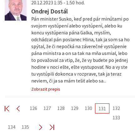
20.12.2023 1:35 - 1:50 hod.
Ondrej Dostál
Pán minister Susko, keď pred pár minútami po
svojom vystúpení alebo vystúpení, alebo ku
koncu vystúpenia pána Galka, myslím,
odchádzal pán poslanec Hlina, tak ja som sa ho
spýtal, že či nepočká na záverečné vystúpenie
pána ministra a on sa tak na mňa usmial, lebo
to považoval za vtip, že, že vy budete po jednej
hodine v noci ešte, ešte vystupovať. No a vy ste
tu vystúpili dokonca v rozprave, tak ja teraz
neviem, či ja sa mám tešiť alebo sa...
Zobrazit prepis
126
127
128
129
130
132
131
133
134
135