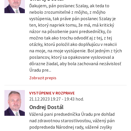
Ďakujem, pán poslanec Szalay, ak teda to
nebolo zrozumiteľné z môjho, z môjho
vystúpenia, tak práve pán poslanec Szalay je
ten, ktorý napriek tomu, že má, má kritický
názor na pôsobenie pani predsedníčky, čo
možno tak ako trochu odvodiť aj z tej, z tej
otázky, ktorú položil ako doplňujúcu v reakcii
na moje, na moje vystúpenie. Bol jedným z tých
poslancov, ktorý sa opakovane vyslovoval a
dôrazne žiadal, aby bola zachovaná nezávislosť
Úradu pre...
Zobrazit prepis
VYSTÚPENIE V ROZPRAVE
21.12.2023 19:27 - 19:43 hod.
Ondrej Dostál
Vážená pani predsedníčka Úradu pre dohľad
nad zdravotnou starostlivosťou, vážený pán
podpredseda Národnej rady, vážené zvyšky