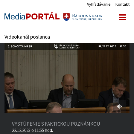
Vyhľadávanie
Kontakt
Toggl
naviga
Videokanál poslanca
1:00:13
of
VYSTÚPENIE S FAKTICKOU POZNÁMKOU
2:04:12
22.12.2023 o 11:55 hod.