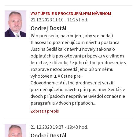
VYSTÚPENIE S PROCEDURÁLNYM NÁVRHOM
22.12.2023 11:10 - 11:25 hod.
Ondrej Dostál
Pán predseda, navrhujem, aby ste nedali
hlasovať o pozmeňujúcom návrhu poslanca
Justína Sedláka k návrhu novely zákona o
odplatách a poskytovaní príspevku v civilnom
letectve, z dôvodu, že jeho ústne prednesenie v
rozprave nezodpovedá jeho písomnému
vyhotoveniu. V ústne pre...
Odôvodnenie: V ústne prednesenej verzii
pozmeňujúceho návrhu pán poslanec Sedlák v
dvoch prípadoch nesprávne uviedol označenie
paragrafu a v dvoch prípadoch...
Zobrazit prepis
21.12.2023 19:27 - 19:43 hod.
Ondrej Dostál