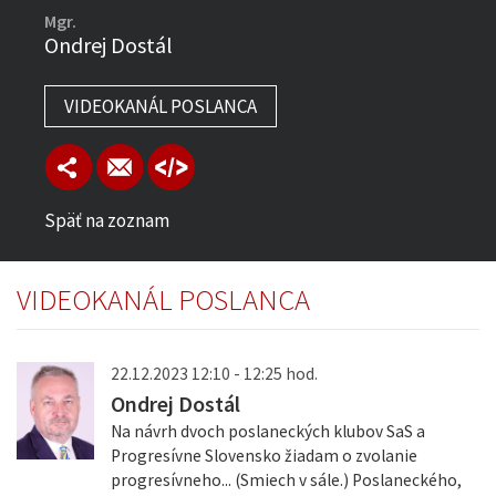
Mgr.
Ondrej Dostál
VIDEOKANÁL POSLANCA
Späť na zoznam
VIDEOKANÁL POSLANCA
22.12.2023 12:10 - 12:25 hod.
Ondrej Dostál
Na návrh dvoch poslaneckých klubov SaS a
Progresívne Slovensko žiadam o zvolanie
progresívneho... (Smiech v sále.) Poslaneckého,