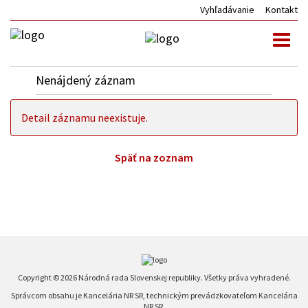
Vyhľadávanie
Kontakt
Toggl
naviga
Nenájdený záznam
Detail záznamu neexistuje.
Späť na zoznam
Copyright © 2026 Národná rada Slovenskej republiky. Všetky práva vyhradené.
Správcom obsahu je Kancelária NR SR, technickým prevádzkovateľom Kancelária
NR SR.