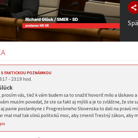
Spä
CA
 S FAKTICKOU POZNÁMKOU
3:17 - 23:19 hod.
Glück
 prosím vás, tiež k vám budem sa to snažiť hovoriť milo a láskavo a 
 vám musím povedať, že ste sa fakt aj mýlili a je to zvláštne, že ste s
 aj panie poslankyne z Progresívneho Slovenska to dali na pravú mie
r mal mať tak silnú politickú moc, aby zmenil Trestný zákon, aby m
pis