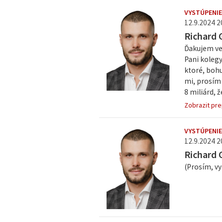
VYSTÚPENIE
12.9.2024 2
Richard 
Ďakujem ve
Pani kolegy
ktoré, bohu
mi, prosím 
8 miliárd, ž
Zobrazit pre
VYSTÚPENI
12.9.2024 2
Richard 
(Prosím, v