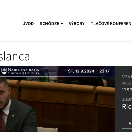
ÚVOD
SCHÔDZE
VÝBORY
TLAČOVÉ KONFEREN
slanca
VYS
PO
12.9.
JUDr
Ric
V