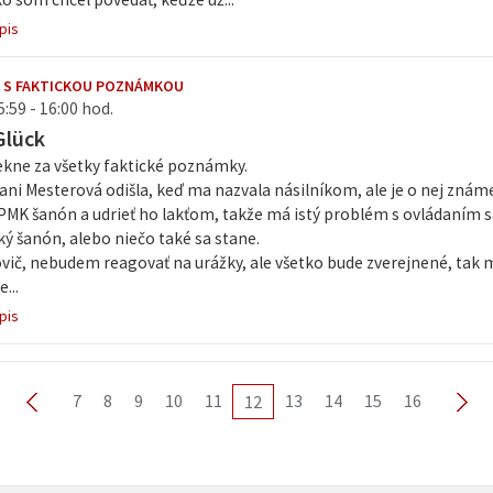
pis
 S FAKTICKOU POZNÁMKOU
5:59 - 16:00 hod.
Glück
kne za všetky faktické poznámky.
ani Mesterová odišla, keď ma nazvala násilníkom, ale je o nej známe,
PMK šanón a udrieť ho lakťom, takže má istý problém s ovládaním s
aký šanón, alebo niečo také sa stane.
vič, nebudem reagovať na urážky, ale všetko bude zverejnené, tak 
...
pis
7
8
9
10
11
13
14
15
16
12