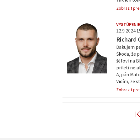
Zobrazit pre
VYSTÚPENIE
12.9.2024 1
Richard 
Ďakujem pe
Škoda, že p
šéfovi na B
priletí nej
A, pán Mato
Vidím, že ste
Zobrazit pre