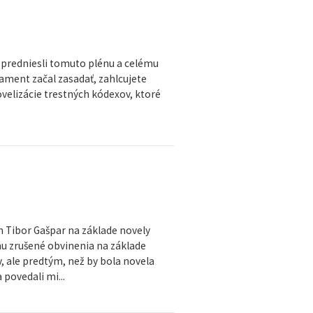
 predniesli tomuto plénu a celému
lament začal zasadať, zahlcujete
ovelizácie trestných kódexov, ktoré
n Tibor Gašpar na základe novely
u zrušené obvinenia na základe
, ale predtým, než by bola novela
povedali mi...