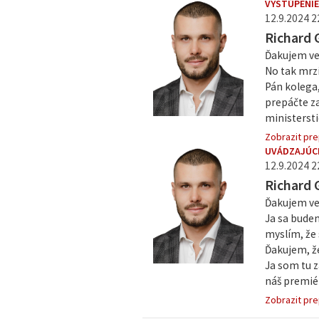
VYSTÚPENIE
12.9.2024 2
Richard 
Ďakujem ve
No tak mrzí
Pán kolega,
prepáčte za
ministersti
Zobrazit pre
UVÁDZAJÚC
12.9.2024 2
Richard 
Ďakujem ve
Ja sa budem
myslím, že 
Ďakujem, že
Ja som tu 
náš premiér,
Zobrazit pre