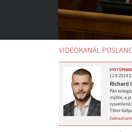
9:18:22
of
VIDEOKANÁL POSLAN
9:31:57
Volume
0%
VYSTÚPENIE
12.9.2024 2
Richard 
Pán kolega,
mýlite, a ja
vysvetlené,
Tibor Gašpa
Zobrazit pre