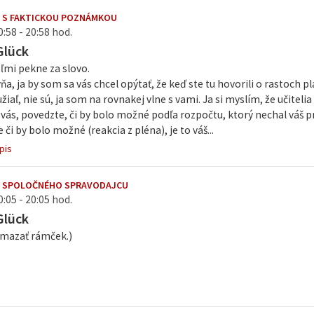
 S FAKTICKOU POZNÁMKOU
0:58 - 20:58 hod.
Glück
ľmi pekne za slovo.
ňa, ja by som sa vás chcel opýtať, že keď ste tu hovorili o rastoch pl
žiaľ, nie sú, ja som na rovnakej vlne s vami. Ja si myslím, že učitelia
vás, povedzte, či by bolo možné podľa rozpočtu, ktorý nechal váš 
e či by bolo možné (reakcia z pléna), je to váš...
pis
E SPOLOČNÉHO SPRAVODAJCU
0:05 - 20:05 hod.
Glück
ymazať rámček.)