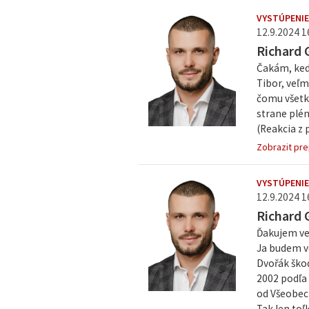
VYSTÚPENIE
12.9.2024 1
Richard 
Čakám, kedy
Tibor, veľm
čomu všetké
strane plé
(Reakcia z p
Zobrazit pre
VYSTÚPENIE
12.9.2024 1
Richard 
Ďakujem ve
Ja budem ve
Dvořák škod
2002 podľa
od Všeobec
Tak len toľ