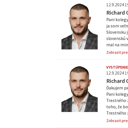
12.9.2024 1
Richard 
Pani koleg
ja som veľm
Slovensku j
slovenskú v
mal na mini
Zobrazit pre
VYSTÚPENIE
12.9.2024 1
Richard 
Ďakujem pe
Pani kolegy
Trestného 
toho, že bo
Trestného z
Zobrazit pre