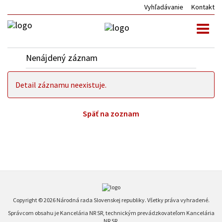
Vyhľadávanie
Kontakt
Toggl
naviga
Nenájdený záznam
Detail záznamu neexistuje.
Späť na zoznam
Copyright © 2026 Národná rada Slovenskej republiky. Všetky práva vyhradené.
Správcom obsahu je Kancelária NR SR, technickým prevádzkovateľom Kancelária
NR SR.