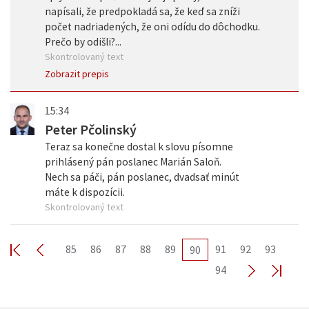
napísali, že predpokladá sa, že keď sa zníži
počet nadriadených, že oni odídu do dôchodku.
Prečo by odišli?...
Skontrolovaný text
Zobrazit prepis
15:34
Peter Pčolinský
Teraz sa konečne dostal k slovu písomne
prihlásený pán poslanec Marián Saloň.
Nech sa páči, pán poslanec, dvadsať minút
máte k dispozícii.
Skontrolovaný text
85
86
87
88
89
91
92
93
90
94