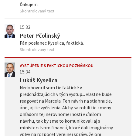
Ďakujem.
Skontrolovaný text
15:33
Peter Pčolinský
Pán poslanec Kyselica, faktická.
Skontrolovaný text
VYSTÚPENIE S FAKTICKOU POZNÁMKOU
15:34
Lukáš Kyselica
Nedohovoril som tie faktické v
predchádzajúcich v tých vystup... vlastne bude
reagovať na Marcela. Ten návrh na stiahnutie,
áno, aj tie vyčíslenia. Ak by sa robili tie zmeny
ohľadom tej nerovnomernosti v ďalšom
návrhu, tak by sme to komunikovali aj s
ministerstvom financií, ktoré dali imaginárny
vplyv na rozpočet verejnej správy, že oni