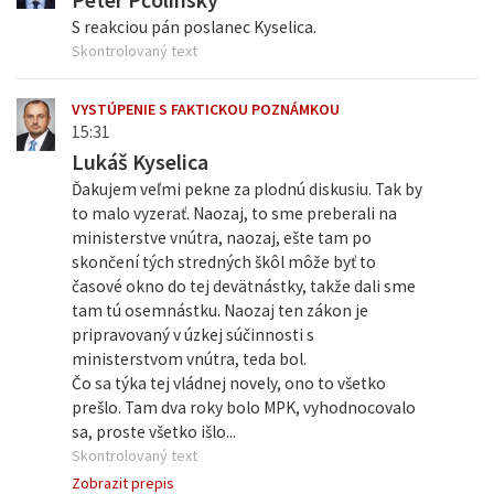
S reakciou pán poslanec Kyselica.
Skontrolovaný text
VYSTÚPENIE S FAKTICKOU POZNÁMKOU
15:31
Lukáš Kyselica
Ďakujem veľmi pekne za plodnú diskusiu. Tak by
to malo vyzerať. Naozaj, to sme preberali na
ministerstve vnútra, naozaj, ešte tam po
skončení tých stredných škôl môže byť to
časové okno do tej devätnástky, takže dali sme
tam tú osemnástku. Naozaj ten zákon je
pripravovaný v úzkej súčinnosti s
ministerstvom vnútra, teda bol.
Čo sa týka tej vládnej novely, ono to všetko
prešlo. Tam dva roky bolo MPK, vyhodnocovalo
sa, proste všetko išlo...
Skontrolovaný text
Zobrazit prepis