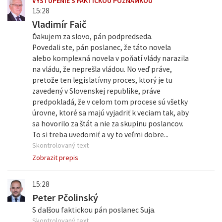
VYSTÚPENIE S FAKTICKOU POZNÁMKOU
15:28
Vladimír Faič
Ďakujem za slovo, pán podpredseda.
Povedali ste, pán poslanec, že táto novela
alebo komplexná novela v poňatí vlády narazila
na vládu, že neprešla vládou. No veď práve,
pretože ten legislatívny proces, ktorý je tu
zavedený v Slovenskej republike, práve
predpokladá, že v celom tom procese sú všetky
úrovne, ktoré sa majú vyjadriť k veciam tak, aby
sa hovorilo za štát a nie za skupinu poslancov.
To si treba uvedomiť a vy to veľmi dobre...
Skontrolovaný text
Zobrazit prepis
15:28
Peter Pčolinský
S ďalšou faktickou pán poslanec Suja.
Skontrolovaný text