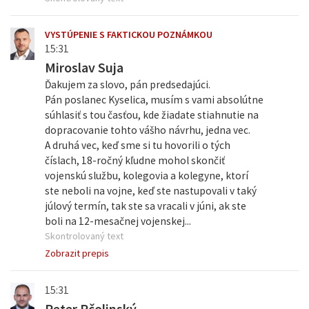
VYSTÚPENIE S FAKTICKOU POZNÁMKOU
15:31
Miroslav Suja
Ďakujem za slovo, pán predsedajúci.
Pán poslanec Kyselica, musím s vami absolútne
súhlasiť s tou časťou, kde žiadate stiahnutie na
dopracovanie tohto vášho návrhu, jedna vec.
A druhá vec, keď sme si tu hovorili o tých
číslach, 18-ročný kľudne mohol skončiť
vojenskú službu, kolegovia a kolegyne, ktorí
ste neboli na vojne, keď ste nastupovali v taký
júlový termín, tak ste sa vracali v júni, ak ste
boli na 12-mesačnej vojenskej...
Skontrolovaný text
Zobrazit prepis
15:31
Peter Pčolinský