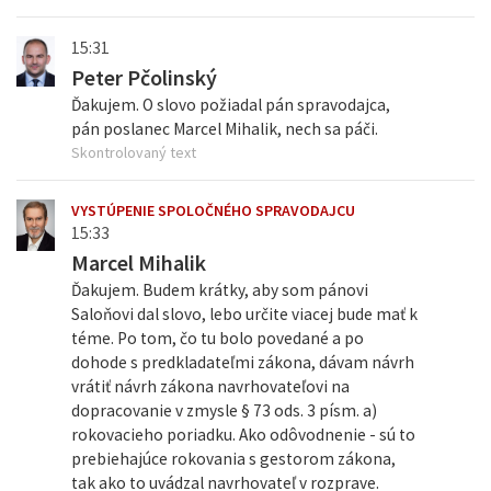
15:31
Peter Pčolinský
Ďakujem. O slovo požiadal pán spravodajca,
pán poslanec Marcel Mihalik, nech sa páči.
Skontrolovaný text
VYSTÚPENIE SPOLOČNÉHO SPRAVODAJCU
15:33
Marcel Mihalik
Ďakujem. Budem krátky, aby som pánovi
Saloňovi dal slovo, lebo určite viacej bude mať k
téme. Po tom, čo tu bolo povedané a po
dohode s predkladateľmi zákona, dávam návrh
vrátiť návrh zákona navrhovateľovi na
dopracovanie v zmysle § 73 ods. 3 písm. a)
rokovacieho poriadku. Ako odôvodnenie - sú to
prebiehajúce rokovania s gestorom zákona,
tak ako to uvádzal navrhovateľ v rozprave.