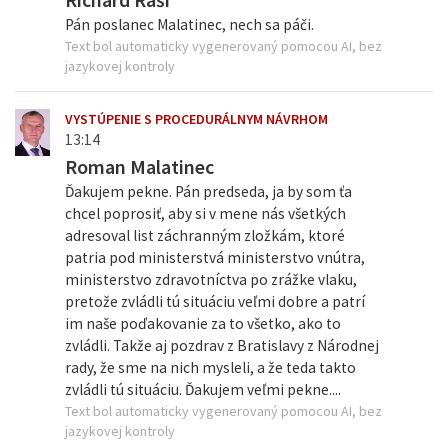
Pán poslanec Malatinec, nech sa páči.
Text bol automaticky vygenerovaný pomocou AI, bez
jazykovej kontroly
VYSTÚPENIE S PROCEDURÁLNYM NÁVRHOM
13:14
Roman Malatinec
Ďakujem pekne. Pán predseda, ja by som ťa
chcel poprosiť, aby si v mene nás všetkých
adresoval list záchranným zložkám, ktoré
patria pod ministerstvá ministerstvo vnútra,
ministerstvo zdravotníctva po zrážke vlaku,
pretože zvládli tú situáciu veľmi dobre a patrí
im naše poďakovanie za to všetko, ako to
zvládli. Takže aj pozdrav z Bratislavy z Národnej
rady, že sme na nich mysleli, a že teda takto
zvládli tú situáciu. Ďakujem veľmi pekne....
Text bol automaticky vygenerovaný pomocou AI, bez
jazykovej kontroly