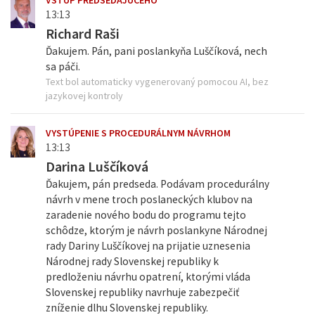
VSTUP PREDSEDAJÚCEHO
13:13
Richard Raši
Ďakujem. Pán, pani poslankyňa Luščíková, nech
sa páči.
Text bol automaticky vygenerovaný pomocou AI, bez
jazykovej kontroly
VYSTÚPENIE S PROCEDURÁLNYM NÁVRHOM
13:13
Darina Luščíková
Ďakujem, pán predseda. Podávam procedurálny
návrh v mene troch poslaneckých klubov na
zaradenie nového bodu do programu tejto
schôdze, ktorým je návrh poslankyne Národnej
rady Dariny Luščíkovej na prijatie uznesenia
Národnej rady Slovenskej republiky k
predloženiu návrhu opatrení, ktorými vláda
Slovenskej republiky navrhuje zabezpečiť
zníženie dlhu Slovenskej republiky.