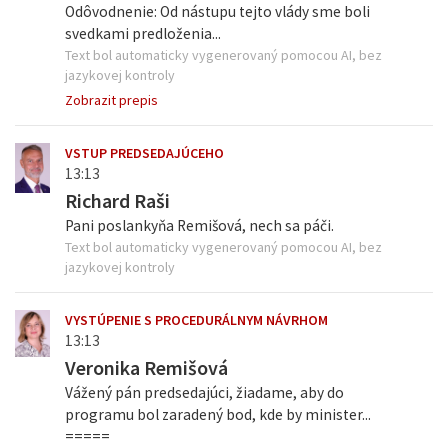
Odôvodnenie: Od nástupu tejto vlády sme boli
svedkami predloženia...
Text bol automaticky vygenerovaný pomocou AI, bez
jazykovej kontroly
Zobrazit prepis
VSTUP PREDSEDAJÚCEHO
13:13
Richard Raši
Pani poslankyňa Remišová, nech sa páči.
Text bol automaticky vygenerovaný pomocou AI, bez
jazykovej kontroly
VYSTÚPENIE S PROCEDURÁLNYM NÁVRHOM
13:13
Veronika Remišová
Vážený pán predsedajúci, žiadame, aby do
programu bol zaradený bod, kde by minister...
=====