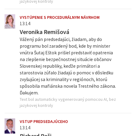
jazykovej kontroly
VYSTÚPENIE S PROCEDURÁLNYM NÁVRHOM
13:14
Veronika Remišová
Vážený pán predsedajúci, žiadam, aby do
programu bol zaradený bod, kde by minister
vnútra Šutaj Eštok prišiel predstaviť opatrenia
na zlepšenie bezpečnostnej situácie občanov
Slovenskej republiky, keďže primátori a
starostovia zúfalo žiadajú o pomoc v dôsledku
zvyšujúcej sa kriminality v regiónoch, ktorú
spôsobila mafiánska novela Trestného zákona.
Ďakujem.
Text bol automaticky vygenerovaný pomocou AI, bez
jazykovej kontroly
VSTUP PREDSEDAJÚCEHO
13:14
Richard Raši