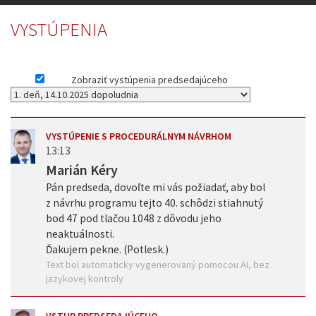
VYSTÚPENIA
Zobraziť vystúpenia predsedajúceho
VYSTÚPENIE S PROCEDURÁLNYM NÁVRHOM
13:13
Marián Kéry
Pán predseda, dovoľte mi vás požiadať, aby bol
z návrhu programu tejto 40. schôdzi stiahnutý
bod 47 pod tlačou 1048 z dôvodu jeho
neaktuálnosti.
Ďakujem pekne. (Potlesk.)
Text bol automaticky vygenerovaný pomocou AI, bez
jazykovej kontroly