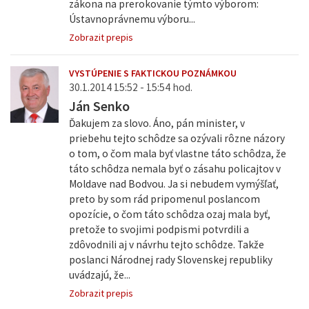
zákona na prerokovanie týmto výborom:
Ústavnoprávnemu výboru...
Zobrazit prepis
VYSTÚPENIE S FAKTICKOU POZNÁMKOU
30.1.2014 15:52 - 15:54 hod.
Ján Senko
Ďakujem za slovo. Áno, pán minister, v
priebehu tejto schôdze sa ozývali rôzne názory
o tom, o čom mala byť vlastne táto schôdza, že
táto schôdza nemala byť o zásahu policajtov v
Moldave nad Bodvou. Ja si nebudem vymýšľať,
preto by som rád pripomenul poslancom
opozície, o čom táto schôdza ozaj mala byť,
pretože to svojimi podpismi potvrdili a
zdôvodnili aj v návrhu tejto schôdze. Takže
poslanci Národnej rady Slovenskej republiky
uvádzajú, že...
Zobrazit prepis