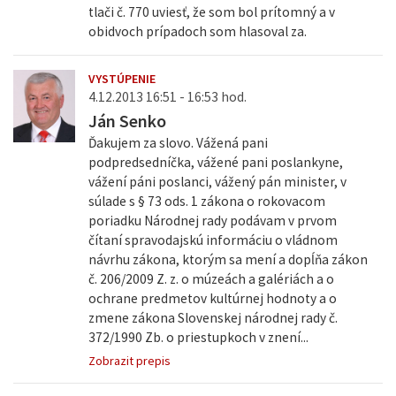
tlači č. 770 uviesť, že som bol prítomný a v
obidvoch prípadoch som hlasoval za.
VYSTÚPENIE
4.12.2013 16:51 - 16:53 hod.
Ján Senko
Ďakujem za slovo. Vážená pani
podpredsedníčka, vážené pani poslankyne,
vážení páni poslanci, vážený pán minister, v
súlade s § 73 ods. 1 zákona o rokovacom
poriadku Národnej rady podávam v prvom
čítaní spravodajskú informáciu o vládnom
návrhu zákona, ktorým sa mení a dopĺňa zákon
č. 206/2009 Z. z. o múzeách a galériách a o
ochrane predmetov kultúrnej hodnoty a o
zmene zákona Slovenskej národnej rady č.
372/1990 Zb. o priestupkoch v znení...
Zobrazit prepis