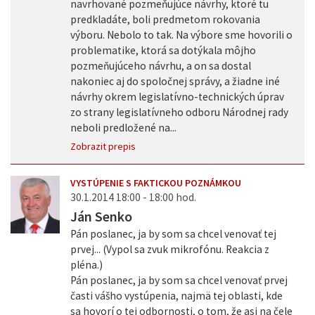
navrhované pozmeňujúce návrhy, ktoré tu
predkladáte, boli predmetom rokovania
výboru. Nebolo to tak. Na výbore sme hovorili o
problematike, ktorá sa dotýkala môjho
pozmeňujúceho návrhu, a on sa dostal
nakoniec aj do spoločnej správy, a žiadne iné
návrhy okrem legislatívno-technických úprav
zo strany legislatívneho odboru Národnej rady
neboli predložené na...
Zobrazit prepis
VYSTÚPENIE S FAKTICKOU POZNÁMKOU
30.1.2014 18:00 - 18:00 hod.
Ján Senko
Pán poslanec, ja by som sa chcel venovať tej
prvej... (Vypol sa zvuk mikrofónu. Reakcia z
pléna.)
Pán poslanec, ja by som sa chcel venovať prvej
časti vášho vystúpenia, najmä tej oblasti, kde
sa hovorí o tej odbornosti, o tom, že asi na čele