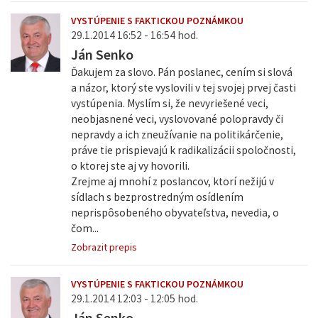
VYSTÚPENIE S FAKTICKOU POZNÁMKOU
29.1.2014 16:52 - 16:54 hod.
Ján Senko
Ďakujem za slovo. Pán poslanec, cením si slová
a názor, ktorý ste vyslovili v tej svojej prvej časti
vystúpenia. Myslím si, že nevyriešené veci,
neobjasnené veci, vyslovované polopravdy či
nepravdy a ich zneužívanie na politikárčenie,
práve tie prispievajú k radikalizácii spoločnosti,
o ktorej ste aj vy hovorili.
Zrejme aj mnohí z poslancov, ktorí nežijú v
sídlach s bezprostredným osídlením
neprispôsobeného obyvateľstva, nevedia, o
čom...
Zobrazit prepis
VYSTÚPENIE S FAKTICKOU POZNÁMKOU
29.1.2014 12:03 - 12:05 hod.
Ján Senko