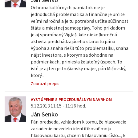
Ochrana kultúrnych pamiatok nie je
jednoduchá problematika a finančne je určite
veľmi náročná a je tu potrebná určite súčinnosť
štátu a miestnej samosprávy. Toho príkladom
je aj spomínaný Vígľaš, kde niekoľkoročná
aktivita predchádzajúceho starostu pána
Výboha a snaha riešiť túto problematiku, snaha
nájsť investora, s ktorým sa dohodne na
podmienkach, priniesla želateľný úspech. To
isté je aj ten pstrušiansky majer, pán Mičovský,
ktorý...
Zobrazit prepis
VYSTÚPENIE S PROCEDURÁLNYM NÁVRHOM
5.12.2013 11:15 - 11:16 hod.
Ján Senko
Pán predseda, vzhľadom k tomu, že hlasovacie
zariadenie nevedelo identifikovať moju
hlasovaciu kartu, chcem k hlasovaniu číslo..., k