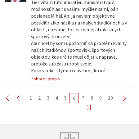
Tiež vítam túto iniciatívu ministerstva. A
možno súhlasiť s vašimi myšlienkami, pán
poslanec Mihál. Ani ja neviem objektívne
posúdiť riziko násilia na malých štadiónoch a v
oblasti, nazvime, to tzv. menej atraktívnych
športových odvetví.
Ale chcel by som upozorniť na problém kvality
našich štadiónov, športovísk, športových
objektov, kde určite musí dôjsť k náprave,
pretože zub času urobil svoje.
Ruka v ruke s týmito návrhmi, ktoré...
Zobrazit prepis
1
2
3
4
5
7
8
9
10
6