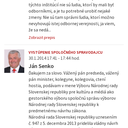
týchto inštitúcií nie sú ľudia, ktorí by mali byť
odborníkmi, a je tu potrebné urobiť nejaké
zmeny. Nie sú tam správni ľudia, ktorí možno
nevyhovujú istej odbornej verejnosti, ja viem,
že sa nedá...
Zobrazit prepis
VYSTÚPENIE SPOLOČNÉHO SPRAVODAJCU
30.1.2014 17:41 - 17:44 hod.
Ján Senko
Ďakujem za slovo. Vážený pán predseda, vážený
pán minister, kolegyne, kolegovia, ctení
hostia, podávam v mene Výboru Národnej rady
Slovenskej republiky pre kultúru a médiá ako
gestorského výboru spoločnú správu výborov
Národnej rady Slovenskej republiky k
predmetnému návrhu zákona.
Národná rada Slovenskej republiky uznesením
č. 947 z 5. decembra 2013 pridelila vládny návrh