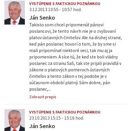
VYSTÚPENIE S FAKTICKOU POZNÁMKOU
3.12.2013 10:55 - 10:57 hod.
Ján Senko
Takisto som chcel pripomenúť pánovi
poslancovi, že tento návrh nie je o zvyšovaní
platov ústavných činiteľov. Ale na druhej strane,
keď pán poslanec hovorí o tom, že by sme si
mali pripomínať niektoré veci, tak mu aj ja
pripomeniem. A síce tú, že keď ste boli vládny
poslanec za stranu SaS, tak ste prijali pravidlá v
zákone o platových pomeroch ústavných
činiteľov a tento zákon v tej podobe je v
súčasnom období platný. Sám dobre, pán
poslanec,...
Zobrazit prepis
VYSTÚPENIE S FAKTICKOU POZNÁMKOU
23.10.2013 15:15 - 15:16 hod.
Ján Senko