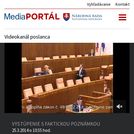
Vyhľadávanie
Kontakt
Toggl
naviga
Videokanál poslanca
1:59:54
of
VYSTÚPENIE S FAKTICKOU POZNÁMKOU
3:13:58
25.3.2014 o 10:55 hod.