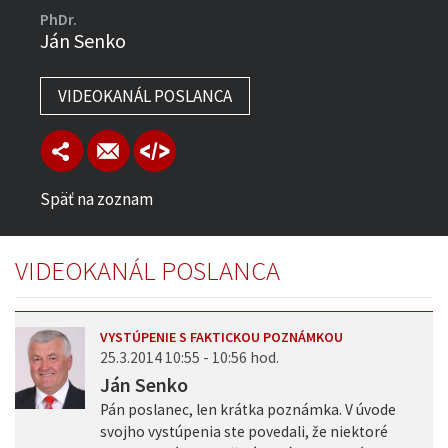
PhDr.
Ján Senko
VIDEOKANÁL POSLANCA
Späť na zoznam
VIDEOKANÁL POSLANCA
VYSTÚPENIE S FAKTICKOU POZNÁMKOU
25.3.2014 10:55 - 10:56 hod.
Ján Senko
Pán poslanec, len krátka poznámka. V úvode
svojho vystúpenia ste povedali, že niektoré