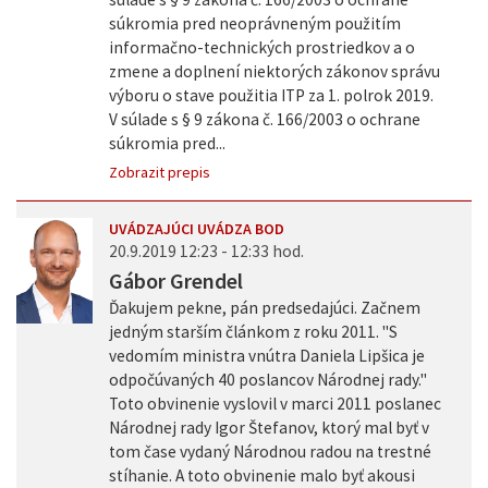
súkromia pred neoprávneným použitím
informačno-technických prostriedkov a o
zmene a doplnení niektorých zákonov správu
výboru o stave použitia ITP za 1. polrok 2019.
V súlade s § 9 zákona č. 166/2003 o ochrane
súkromia pred...
Zobrazit prepis
UVÁDZAJÚCI UVÁDZA BOD
20.9.2019 12:23 - 12:33 hod.
Gábor Grendel
Ďakujem pekne, pán predsedajúci. Začnem
jedným starším článkom z roku 2011. "S
vedomím ministra vnútra Daniela Lipšica je
odpočúvaných 40 poslancov Národnej rady."
Toto obvinenie vyslovil v marci 2011 poslanec
Národnej rady Igor Štefanov, ktorý mal byť v
tom čase vydaný Národnou radou na trestné
stíhanie. A toto obvinenie malo byť akousi