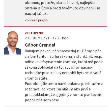
obranou, pretože, ako sa hovorí, najlepšia
obrana je útok a proti takémuto obvineniu sa
naozaj ťažko...
Zobrazit prepis
VYSTÚPENIE
20.9.2019 12:21 - 12:21 hod.
Gábor Grendel
Ďakujem pekne, pán predsedajúci. Dámy a páni,
cieľom tohto návrhu zákona je sfunkčniť, resp.
odblokovať vytvorenie komisie, ktorá má podľa
zákona dohliadať na to, aby informačno-
technické prostriedky nemohli byť zneužívané
v tomto štáte.
Podrobnejšie tento návrh zákona predstavím v
rozprave, do ktorej sa hlásim ako prvý a
predpokladám, že aj jediný v tomto piatkovom
popoludňajšom čase.