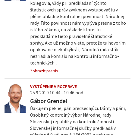
kolegovia, vždy pri predkladaní týchto
štatistických správ zvyknem vystupovať tu v
pléne ohľadne kontrolnej povinnosti Národnej
rady. Táto povinnosť nám vyplýva presne z toho
istého zákona, na základe ktorej tu
predkladáme tieto pravidelné štatistické
správy. Ako už možno viete, pretože tu hovorím
opakovane niekoľkýkrát, Národná rada stále
nezriadila komisiu na kontrolu informačno-
technických...
Zobrazit prepis
VYSTÚPENIE V ROZPRAVE
25.9.2019 10:44 - 10:46 hod.
Gábor Grendel
Ďakujem pekne, pán predsedajúci. Dámy a páni,
Osobitný kontrolný výbor Národnej rady
Slovenskej republiky na kontrolu činnosti
Slovenskej informačnej služby predkladá v
súlade s § 9 zákona č. 166/2003 o ochrane