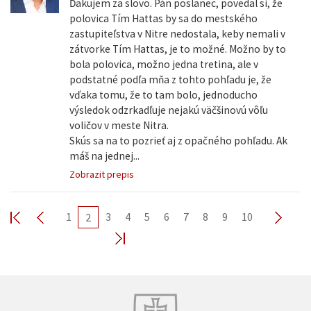
Ďakujem za slovo. Pán poslanec, povedal si, že
polovica Tím Hattas by sa do mestského
zastupiteľstva v Nitre nedostala, keby nemali v
zátvorke Tím Hattas, je to možné. Možno by to
bola polovica, možno jedna tretina, ale v
podstatné podľa mňa z tohto pohľadu je, že
vďaka tomu, že to tam bolo, jednoducho
výsledok odzrkadľuje nejakú väčšinovú vôľu
voličov v meste Nitra.
Skús sa na to pozrieť aj z opačného pohľadu. Ak
máš na jednej...
Zobrazit prepis
1
3
4
5
6
7
8
9
10
2