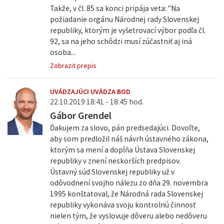
Takže, v čl. 85 sa konci pripája veta: "Na
požiadanie orgánu Národnej rady Slovenskej
republiky, ktorým je vyšetrovací výbor podľa čl.
92, sa na jeho schôdzi musí zúčastniť aj iná
osoba...
Zobrazit prepis
UVÁDZAJÚCI UVÁDZA BOD
22.10.2019 18:41 - 18:45 hod.
Gábor Grendel
Ďakujem za slovo, pán predsedajúci. Dovoľte,
aby som predložil náš návrh ústavného zákona,
ktorým sa mení a dopĺňa Ústava Slovenskej
republiky v znení neskorších predpisov.
Ústavný súd Slovenskej republiky už v
odôvodnení svojho nálezu zo dňa 29. novembra
1995 konštatoval, že Národná rada Slovenskej
republiky vykonáva svoju kontrolnú činnosť
nielen tým, že vyslovuje dôveru alebo nedôveru