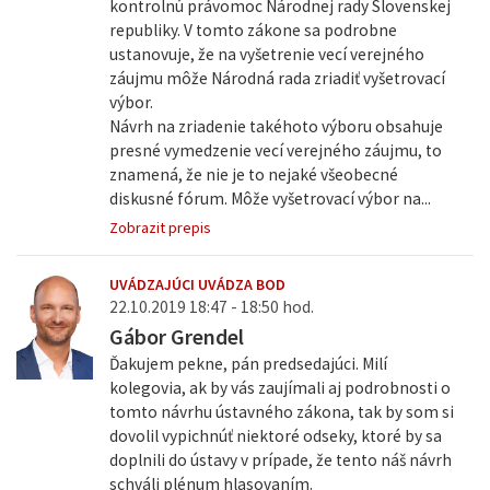
kontrolnú právomoc Národnej rady Slovenskej
republiky. V tomto zákone sa podrobne
ustanovuje, že na vyšetrenie vecí verejného
záujmu môže Národná rada zriadiť vyšetrovací
výbor.
Návrh na zriadenie takéhoto výboru obsahuje
presné vymedzenie vecí verejného záujmu, to
znamená, že nie je to nejaké všeobecné
diskusné fórum. Môže vyšetrovací výbor na...
Zobrazit prepis
UVÁDZAJÚCI UVÁDZA BOD
22.10.2019 18:47 - 18:50 hod.
Gábor Grendel
Ďakujem pekne, pán predsedajúci. Milí
kolegovia, ak by vás zaujímali aj podrobnosti o
tomto návrhu ústavného zákona, tak by som si
dovolil vypichnúť niektoré odseky, ktoré by sa
doplnili do ústavy v prípade, že tento náš návrh
schváli plénum hlasovaním.