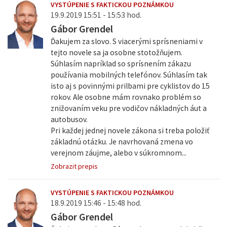
VYSTÚPENIE S FAKTICKOU POZNÁMKOU
19.9.2019 15:51 - 15:53 hod.
Gábor Grendel
Ďakujem za slovo. S viacerými sprísneniami v
tejto novele sa ja osobne stotožňujem.
Súhlasím napríklad so sprísnením zákazu
používania mobilných telefónov. Súhlasím tak
isto aj s povinnými prilbami pre cyklistov do 15
rokov. Ale osobne mám rovnako problém so
znižovaním veku pre vodičov nákladných áut a
autobusov.
Pri každej jednej novele zákona si treba položiť
základnú otázku. Je navrhovaná zmena vo
verejnom záujme, alebo v súkromnom...
Zobrazit prepis
VYSTÚPENIE S FAKTICKOU POZNÁMKOU
18.9.2019 15:46 - 15:48 hod.
Gábor Grendel