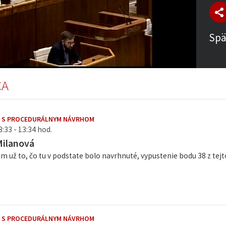
Spä
CA
E S PROCEDURÁLNYM NÁVRHOM
3:33 - 13:34 hod.
Milanová
m už to, čo tu v podstate bolo navrhnuté, vypustenie bodu 38 z tejt
E S PROCEDURÁLNYM NÁVRHOM