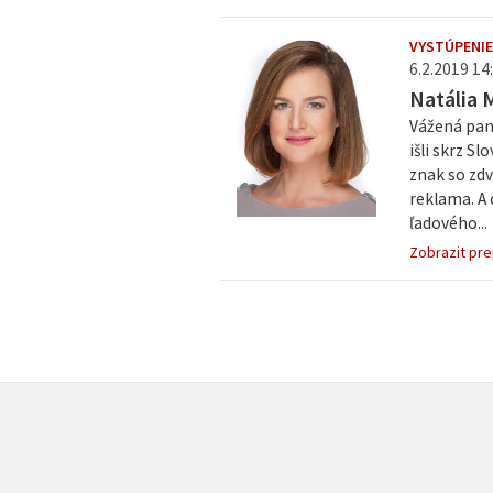
VYSTÚPENIE
6.2.2019 14:
Natália 
Vážená pan
išli skrz S
znak so zdv
reklama. A 
ľadového...
Zobrazit pre