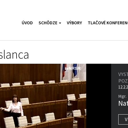
ÚVOD
SCHÔDZE
VÝBORY
TLAČOVÉ KONFEREN
slanca
VYS
PO
12.2.
Mgr.
Nat
V