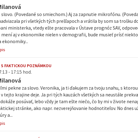
Milanová
 slovo. (Povedané so smiechom.) Aj za zapnutie mikrofónu. (Pove
adviazala pri všetkých tých prešľapoch a vrátila by som sa trošku 
ani ministerka, vtedy ešte pracovala v Ústave prognóz SAV, odpove
sa mení aj v ekonomike nielen v demografii, bude musieť prísť nie
a ekonomiky...
pis
 S FAKTICKOU POZNÁMKOU
7:13 - 17:15 hod.
Milanová
mi pekne za slovo. Veronika, ja ti ďakujem za tvoju snahu, s ktor
a v tejto krajine deje. Ja pri tých kauzách všetkých sa neustále prek
 dokáže posúvať, lebo vždy je tam ešte niečo, čo by mi v živote nena
raktickej stránke, ako napr. nezverejňovanie hodnotiteľov. No dnes u
úry a...
pis