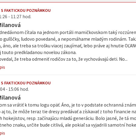
 S FAKTICKOU POZNÁMKOU
1:26 - 11:27 hod.
Milanová
dnedávnom čítala na jednom portáli mamičkovskom taký rozzúrený 
o guľôčky, ľudovo povedané, a nepomáhame mladým rodinám. Takže 
a, áno, ale treba sa trošku viacej zaujímať, lebo práve aj hnutie
aj touto predkladanou novelou zákona.
povedal, že treba odmeniť rodičov za to, že vychovávajú deti. No...
pis
 S FAKTICKOU POZNÁMKOU
04 - 15:06 hod.
Milanová
om sa vrátiť k tomu logu opäť. Áno, je to v podstate ochranná známk
o aj to, že môže teraz tie dresy predávať a získavať z toho financie 
 hokejistov, resp. začínajúcu mladú generáciu. Bolo jasné, že tá mo
neho znaku, určite bude citlivá, ale pokiaľ sa vyjadrili samotní hokeji
pis