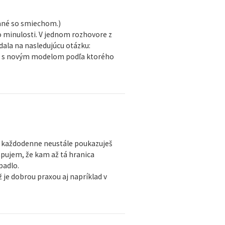
dané so smiechom.)
do minulosti. V jednom rozhovore z
dala na nasledujúcu otázku:
kto s novým modelom podľa ktorého
ou každodenne neustále poukazuješ
vapujem, že kam až tá hranica
padlo.
ž je dobrou praxou aj napríklad v