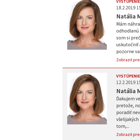
VYSTÚPENIE
18.2.2019 1
Natália 
Mám náhrad
odhodlanú ž
som si preč
uskutočniť
pozorne vaš
Zobrazit pre
VYSTÚPENIE
12.2.2019 1
Natália 
Ďakujem ve
pretože, no
poradiť nev
všelijakých
tom,...
Zobrazit pre