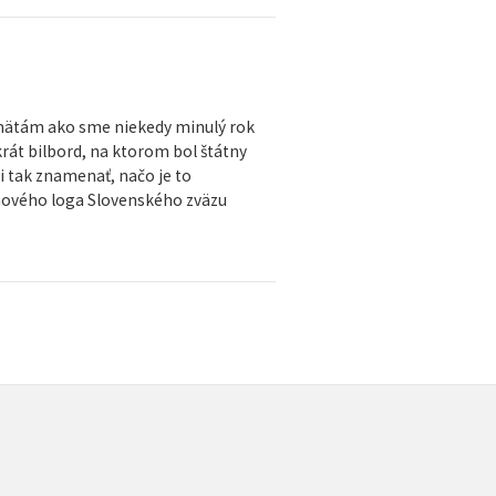
amätám ako sme niekedy minulý rok
krát bilbord, na ktorom bol štátny
i tak znamenať, načo je to
u nového loga Slovenského zväzu