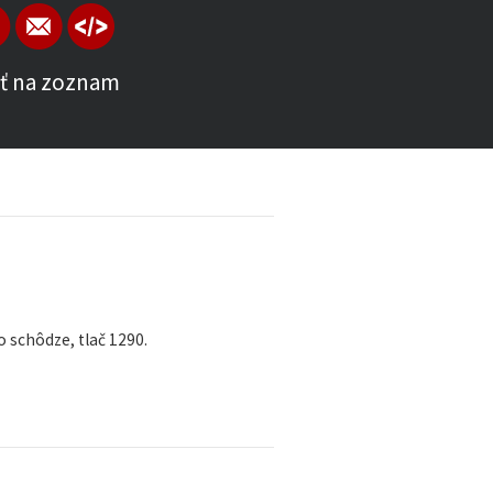
ť na zoznam
o schôdze, tlač 1290.