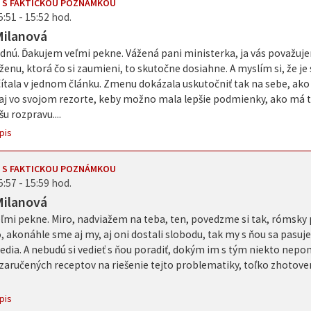
 S FAKTICKOU POZNÁMKOU
5:51 - 15:52 hod.
Milanová
nú. Ďakujem veľmi pekne. Vážená pani ministerka, ja vás považuje
enu, ktorá čo si zaumieni, to skutočne dosiahne. A myslím si, že 
ítala v jednom článku. Zmenu dokázala uskutočniť tak na sebe, ako 
 aj vo svojom rezorte, keby možno mala lepšie podmienky, ako má t
u rozpravu....
pis
 S FAKTICKOU POZNÁMKOU
5:57 - 15:59 hod.
Milanová
ľmi pekne. Miro, nadviažem na teba, ten, povedzme si tak, rómsky
, akonáhle sme aj my, aj oni dostali slobodu, tak my s ňou sa pasujem
edia. A nebudú si vedieť s ňou poradiť, dokým im s tým niekto nepo
 zaručených receptov na riešenie tejto problematiky, toľko zhotov
pis