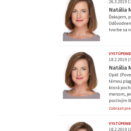
26.3.2019 1
Natália 
Ďakujem, pá
Odôvodneni
tvorbe sa 
VYSTÚPENIE
18.2.2019 1
Natália 
Opäť. (Pove
témou plagi
ktorá pochá
menom, jed
poctivým št
Zobrazit pre
VYSTÚPENIE
18.2.2019 1