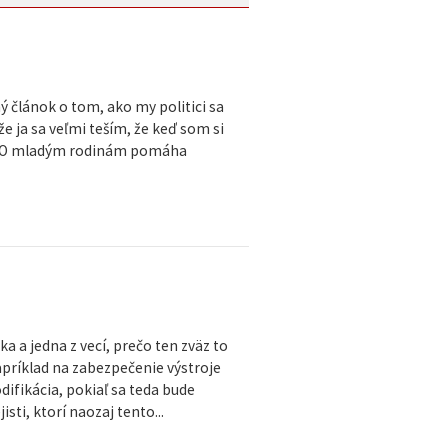
článok o tom, ako my politici sa
ja sa veľmi teším, že keď som si
 OĽANO mladým rodinám pomáha
a a jedna z vecí, prečo ten zväz to
napríklad na zabezpečenie výstroje
difikácia, pokiaľ sa teda bude
sti, ktorí naozaj tento...