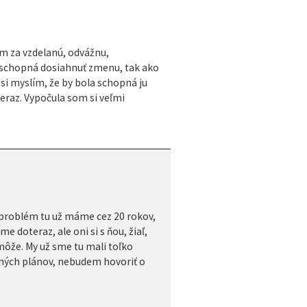
m za vzdelanú, odvážnu,
je schopná dosiahnuť zmenu, tak ako
si myslím, že by bola schopná ju
eraz. Vypočula som si veľmi
 problém tu už máme cez 20 rokov,
e doteraz, ale oni si s ňou, žiaľ,
môže. My už sme tu mali toľko
ených plánov, nebudem hovoriť o