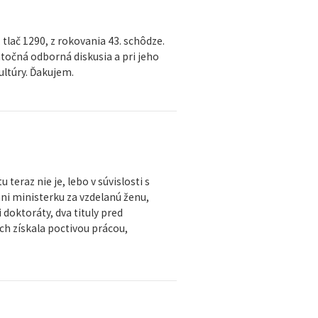
tlač 1290, z rokovania 43. schôdze.
točná odborná diskusia a pri jeho
ltúry. Ďakujem.
eraz nie je, lebo v súvislosti s
ni ministerku za vzdelanú ženu,
 doktoráty, dva tituly pred
 získala poctivou prácou,