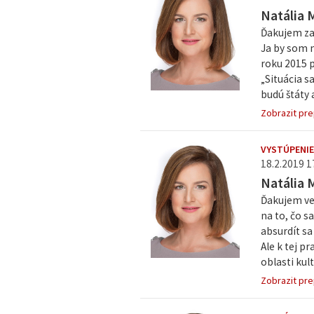
Natália 
Ďakujem za
Ja by som n
roku 2015 p
„Situácia 
budú štáty 
Zobrazit pre
VYSTÚPENIE
18.2.2019 1
Natália 
Ďakujem veľ
na to, čo s
absurdít sa
Ale k tej p
oblasti kult
Zobrazit pre