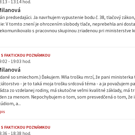
3:13 - 13:14 hod.
Milanová
n predsedajúci. Ja navrhujem vypustenie bodu č. 38, tlačový zákon, 
e: V tomto znení je ohrozením slobody tlače, neprebehla ani dosta
nekomunikovalo s pracovnou skupinou zriadenou pri ministerstve ku
 S FAKTICKOU POZNÁMKOU
9:02 - 19:03 hod.
Milanová
dané so smiechom.) Ďakujem. Mňa trošku mrzí, že pani ministerka tu t
átorstvo - je to taká moja trošku srdcová téma - a ja považujem pa
dza zo vzdelanej rodiny, má skutočne veľmi kvalitné základy, má tri
en za menom. Nepochybujem o tom, som presvedčená o tom, že ich
údiom, a...
pis
 S FAKTICKOU POZNÁMKOU
8:36 - 18:38 hod.