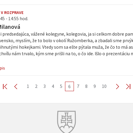
 V ROZPRAVE
45 - 14:55 hod.
Milanová
i predsedajúca, vážené kolegyne, kolegovia, ja si celkom dobre p
lovensko, myslím, že to bolo v okolí Ružomberka, a zbadali sme prvý
ihnutými hokejkami. Vtedy som sa ešte pýtala muža, že čo to má as
chvíľu nám trvalo, kým sme prišli na to, o čo ide. Išlo o prezentáci
pis
1
2
3
4
5
7
8
9
10
6