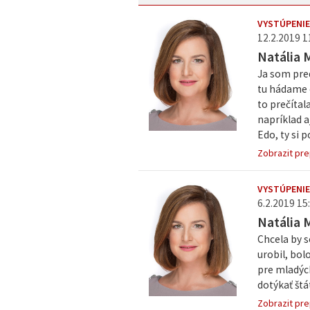
VYSTÚPENIE
12.2.2019 1
Natália 
Ja som pre
tu hádame 
to prečítal
napríklad 
Edo, ty si 
Zobrazit pre
VYSTÚPENIE
6.2.2019 15:
Natália 
Chcela by s
urobil, bol
pre mladých
dotýkať štát
Zobrazit pre