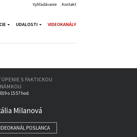
Vyhľadávanie
Kontakt
CIE
UDALOSTI
VIDEOKANÁLY
TÚPENIE S FAKTICKOU
ZNÁMKOU
2019 o 15:57 hod.
ália Milanová
IDEOKANÁL POSLANCA