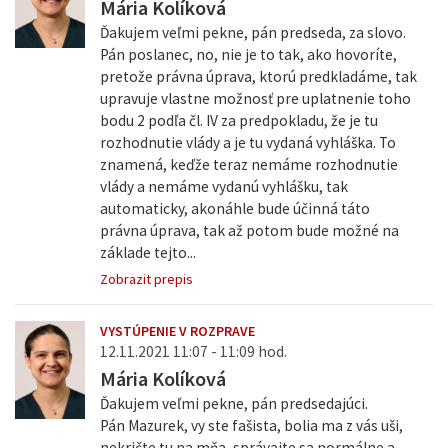
Mária Kolíková
Ďakujem veľmi pekne, pán predseda, za slovo.
Pán poslanec, no, nie je to tak, ako hovoríte,
pretože právna úprava, ktorú predkladáme, tak
upravuje vlastne možnosť pre uplatnenie toho
bodu 2 podľa čl. IV za predpokladu, že je tu
rozhodnutie vlády a je tu vydaná vyhláška. To
znamená, keďže teraz nemáme rozhodnutie
vlády a nemáme vydanú vyhlášku, tak
automaticky, akonáhle bude účinná táto
právna úprava, tak až potom bude možné na
základe tejto...
Zobrazit prepis
VYSTÚPENIE V ROZPRAVE
12.11.2021 11:07 - 11:09 hod.
Mária Kolíková
Ďakujem veľmi pekne, pán predsedajúci.
Pán Mazurek, vy ste fašista, bolia ma z vás uši,
nekričte tu na mňa, správajte sa normálne a