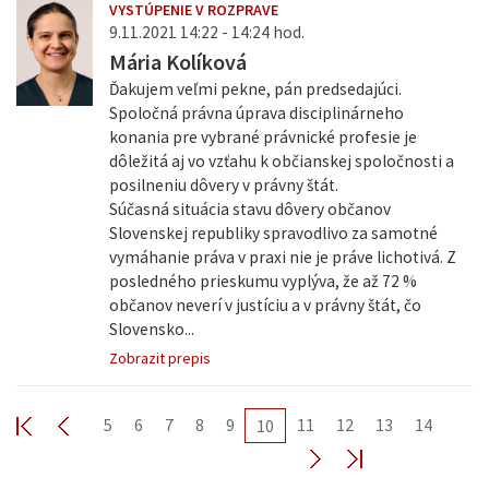
VYSTÚPENIE V ROZPRAVE
9.11.2021 14:22 - 14:24 hod.
Mária Kolíková
Ďakujem veľmi pekne, pán predsedajúci.
Spoločná právna úprava disciplinárneho
konania pre vybrané právnické profesie je
dôležitá aj vo vzťahu k občianskej spoločnosti a
posilneniu dôvery v právny štát.
Súčasná situácia stavu dôvery občanov
Slovenskej republiky spravodlivo za samotné
vymáhanie práva v praxi nie je práve lichotivá. Z
posledného prieskumu vyplýva, že až 72 %
občanov neverí v justíciu a v právny štát, čo
Slovensko...
Zobrazit prepis
5
6
7
8
9
11
12
13
14
10