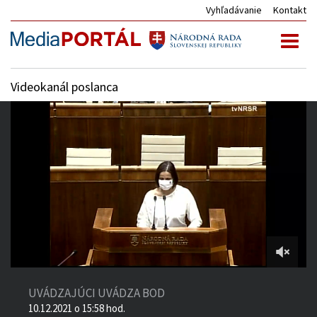
Vyhľadávanie
Kontakt
Toggl
naviga
Videokanál poslanca
2:02:52
of
UVÁDZAJÚCI UVÁDZA BOD
3:01:39
10.12.2021 o 15:58 hod.