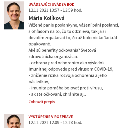
UVÁDZAJÚCI UVÁDZA BOD
12.11.2021 13:57 - 13:59 hod.
Mária Kolíková
Vážené panie poslankyne, vážení páni poslanci,
s ohľadom na to, čo tu odznieva, tak ja si
dovolím zopakovať to, čo už bolo niekoľkokrát
opakované.
Aké sú benefity očkovania? Svetová
zdravotnícka organizácia:
- ochrana pred ochorením ako výsledok
imunitnej odpovede pred vírusom COVID-19,
- zníženie rizika rozvoja ochorenia a jeho
následkov,
- imunita pomáha bojovať proti vírusu,
- ak ste očkovaní, chránite aj...
Zobrazit prepis
VYSTÚPENIE V ROZPRAVE
12.11.2021 12:09 - 12:18 hod.