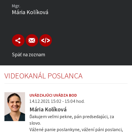
Mgr.
Mária Kolíková
Späť na zoznam
VIDEOKANÁL POSLANCA
UVÁDZAJÚCI UVÁDZA BOD
14.12.2021 15:02 - 15:04 hod.
Mária Kolíková
Ďakujem veľmi pekne, pán predsedajúci, za
slovo.
Vážené panie poslankyne, vážení páni poslanci,