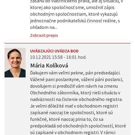
zásahu do vlastníckeho práva, ale aj situáciu, v
ktorej ako spoločnosť sme, umožniť zápis
obchodným spoločnostiam, ktoré vykazujú
jednoznačne podnikateľskú činnosť reálne, s
ohľadom na...
Zobrazit prepis
UVÁDZAJÚCI UVÁDZA BOD
10.12.2021 15:58 - 16:01 hod.
Mária Kolíková
Ďakujem vám veľmi pekne, pán predsedajúci.
Vážené pani poslankyne, vážení páni poslanci,
dovoľujem si predložiť vám návrh na zmenu
Obchodného zákonníka, ktorý rieši situáciu v
nadväznosti na čistenie obchodného registra.
Je veľmi dôležité mať v obchodnom registri
zapísané naozaj tie spoločnosti, ktoré sú
funkčné, ktoré naozaj plnia to, čo sa
predpokladá od obchodných spoločností, ktoré
sú zapísané v obchodnom registri. V rámci