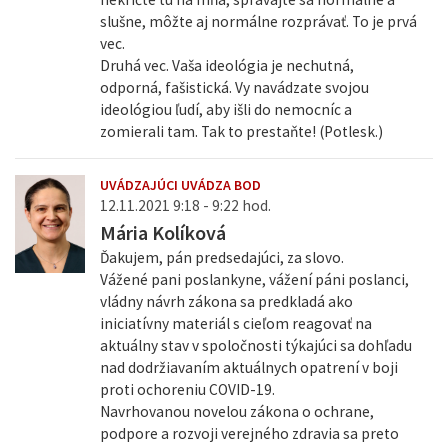
slušne, môžte aj normálne rozprávať. To je prvá
vec.
Druhá vec. Vaša ideológia je nechutná,
odporná, fašistická. Vy navádzate svojou
ideológiou ľudí, aby išli do nemocníc a
zomierali tam. Tak to prestaňte! (Potlesk.)
UVÁDZAJÚCI UVÁDZA BOD
12.11.2021 9:18 - 9:22 hod.
Mária Kolíková
Ďakujem, pán predsedajúci, za slovo.
Vážené pani poslankyne, vážení páni poslanci,
vládny návrh zákona sa predkladá ako
iniciatívny materiál s cieľom reagovať na
aktuálny stav v spoločnosti týkajúci sa dohľadu
nad dodržiavaním aktuálnych opatrení v boji
proti ochoreniu COVID-19.
Navrhovanou novelou zákona o ochrane,
podpore a rozvoji verejného zdravia sa preto