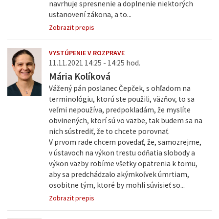
navrhuje spresnenie a doplnenie niektorých
ustanovení zákona, a to...
Zobrazit prepis
VYSTÚPENIE V ROZPRAVE
11.11.2021 14:25 - 14:25 hod.
Mária Kolíková
Vážený pán poslanec Čepček, s ohľadom na
terminológiu, ktorú ste použili, väzňov, to sa
veľmi nepoužíva, predpokladám, že myslíte
obvinených, ktorí sú vo väzbe, tak budem sa na
nich sústrediť, že to chcete porovnať.
V prvom rade chcem povedať, že, samozrejme,
v ústavoch na výkon trestu odňatia slobody a
výkon väzby robíme všetky opatrenia k tomu,
aby sa predchádzalo akýmkoľvek úmrtiam,
osobitne tým, ktoré by mohli súvisieť so...
Zobrazit prepis