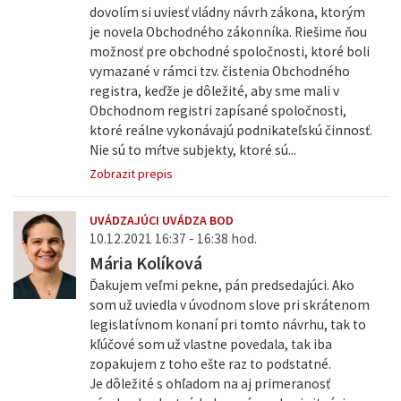
dovolím si uviesť vládny návrh zákona, ktorým
je novela Obchodného zákonníka. Riešime ňou
možnosť pre obchodné spoločnosti, ktoré boli
vymazané v rámci tzv. čistenia Obchodného
registra, keďže je dôležité, aby sme mali v
Obchodnom registri zapísané spoločnosti,
ktoré reálne vykonávajú podnikateľskú činnosť.
Nie sú to mŕtve subjekty, ktoré sú...
Zobrazit prepis
UVÁDZAJÚCI UVÁDZA BOD
10.12.2021 16:37 - 16:38 hod.
Mária Kolíková
Ďakujem veľmi pekne, pán predsedajúci. Ako
som už uviedla v úvodnom slove pri skrátenom
legislatívnom konaní pri tomto návrhu, tak to
kľúčové som už vlastne povedala, tak iba
zopakujem z toho ešte raz to podstatné.
Je dôležité s ohľadom na aj primeranosť