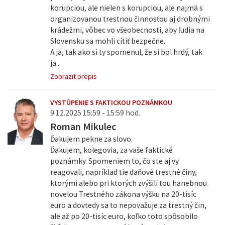
korupciou, ale nielen s korupciou, ale najmä s
organizovanou trestnou činnosťou aj drobnými
krádežmi, vôbec vo všeobecnosti, aby ľudia na
Slovensku sa mohli cítiť bezpečne.
A ja, tak ako si ty spomenul, že si bol hrdý, tak
ja...
Zobrazit prepis
VYSTÚPENIE S FAKTICKOU POZNÁMKOU
9.12.2025 15:59 - 15:59 hod.
Roman Mikulec
Ďakujem pekne za slovo.
Ďakujem, kolegovia, za vaše faktické
poznámky. Spomeniem to, čo ste aj vy
reagovali, napríklad tie daňové trestné činy,
ktorými alebo pri ktorých zvýšili tou hanebnou
novelou Trestného zákona výšku na 20-tisíc
euro a dovtedy sa to nepovažuje za trestný čin,
ale až po 20-tisíc euro, koľko toto spôsobilo