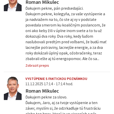
Roman Mikulec
Ďakujem pekne, pán predsedajúci.
Ďakujem pekne, kolegyňa, za vaše vystúpenie a
ja nadviažem na to, čo ste aj vy v podstate
povedala smerom ku koaličným poslancom, že
oni ako keby žili v úplne inom svete a to tu už
dokazujú dva roky. Dva roky, kedy ľuďom
nasľubovali predtým pred voľbami, že budú mať
lacnejšie potraviny, lacnejšie energie, a za dva
roky dokázali úplný opak, ožobračenky, teraz
zbabrali ešte aj tú energopomoc. Ale čo sa...
Zobrazit prepis
VYSTÚPENIE S FAKTICKOU POZNÁMKOU
11.12.2025 17:14 - 17:14 hod.
Roman Mikulec
Ďakujem pekne za slovo.
Ďakujem, Jaro, aj za tvoje vystúpenie a ten
záver, myslím si, že odzrkadľuje tú frustráciu
alebo ten hnev, ktorý je vo viacerých z nás.