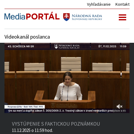
Vyhľadávanie
Kontakt
Toggl
naviga
Videokanál poslanca
3:00:00
of
VYSTÚPENIE S FAKTICKOU POZNÁMKOU
4:02:30
11.12.2025 o 11:59 hod.