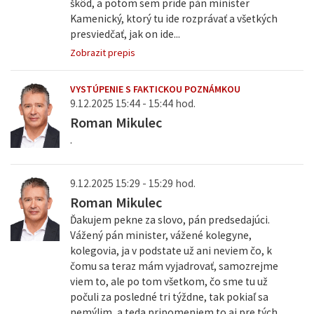
škôd, a potom sem príde pán minister
Kamenický, ktorý tu ide rozprávať a všetkých
presviedčať, jak on ide...
Zobrazit prepis
VYSTÚPENIE S FAKTICKOU POZNÁMKOU
9.12.2025 15:44 - 15:44 hod.
Roman Mikulec
.
9.12.2025 15:29 - 15:29 hod.
Roman Mikulec
Ďakujem pekne za slovo, pán predsedajúci.
Vážený pán minister, vážené kolegyne,
kolegovia, ja v podstate už ani neviem čo, k
čomu sa teraz mám vyjadrovať, samozrejme
viem to, ale po tom všetkom, čo sme tu už
počuli za posledné tri týždne, tak pokiaľ sa
nemýlim, a teda pripomeniem to aj pre tých,