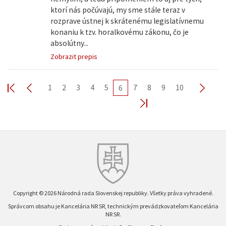
ktorí nás počúvajú, my sme stále teraz v
rozprave ústnej k skrátenému legislatívnemu
konaniu k tzv. horalkovému zákonu, čo je
absolútny...
Zobrazit prepis
1
2
3
4
5
7
8
9
10
6
Copyright © 2026 Národná rada Slovenskej republiky. Všetky práva vyhradené.
Správcom obsahu je Kancelária NR SR, technickým prevádzkovateľom Kancelária
NR SR.