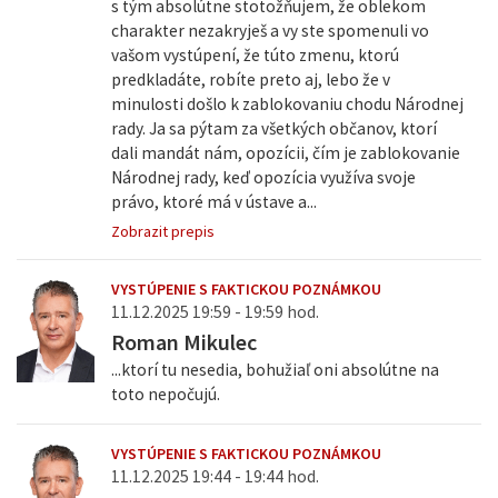
s tým absolútne stotožňujem, že oblekom
charakter nezakryješ a vy ste spomenuli vo
vašom vystúpení, že túto zmenu, ktorú
predkladáte, robíte preto aj, lebo že v
minulosti došlo k zablokovaniu chodu Národnej
rady. Ja sa pýtam za všetkých občanov, ktorí
dali mandát nám, opozícii, čím je zablokovanie
Národnej rady, keď opozícia využíva svoje
právo, ktoré má v ústave a...
Zobrazit prepis
VYSTÚPENIE S FAKTICKOU POZNÁMKOU
11.12.2025 19:59 - 19:59 hod.
Roman Mikulec
...ktorí tu nesedia, bohužiaľ oni absolútne na
toto nepočujú.
VYSTÚPENIE S FAKTICKOU POZNÁMKOU
11.12.2025 19:44 - 19:44 hod.