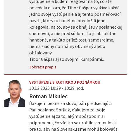
vystúpenie a budem reagovať na to, čo ste
povedala o tom, že Tibor Gašpar využíva každé
jedno svoje vystúpenie a aj tento pozmeňovací
návrh, ktorý tu hanebne predložili jeho
kolegovia, na to, aby sa obhájil tu v poslaneckej
snemovni, a nie pred súdom, čo je absolútne
hanebné, a takúto príležitosť, samozrejme,
nemá žiadny normálny obvinený alebo
obžalovaný.
Tibor Gašpar aj so svojimi kumpánmi...
Zobrazit prepis
VYSTÚPENIE S FAKTICKOU POZNÁMKOU
10.12.2025 10:29 - 10:29 hod.
Roman Mikulec
Ďakujem pekne za slovo, pán predsedajúci.
Pán poslanec Spišiak, ďakujem za tvoje
vystúpenie aj za to, akým spôsobom si
pripomenul, čo všetko sa urobilo v minulosti
pre to, aby na Slovensku sme mohli bojovať s