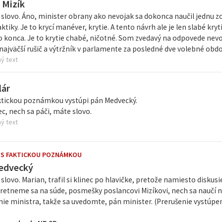
 Mizík
slovo. Áno, minister obrany ako nevojak sa dokonca naučil jednu 
ktiky. Je to krycí manéver, krytie. A tento návrh ale je len slabé kry
o konca. Je to krytie chabé, ničotné. Som zvedavý na odpovede nevo
 najväčší rušič a výtržník v parlamente za posledné dve volebné obd
ý text
lár
aktickou poznámkou vystúpi pán Medvecký.
c, nech sa páči, máte slovo.
ý text
 S FAKTICKOU POZNÁMKOU
edvecký
slovo. Marian, trafil si klinec po hlavičke, pretože namiesto diskus
tretneme sa na súde, posmešky poslancovi Mizíkovi, nech sa naučí na
nie ministra, takže sa uvedomte, pán minister. (Prerušenie vystúpe