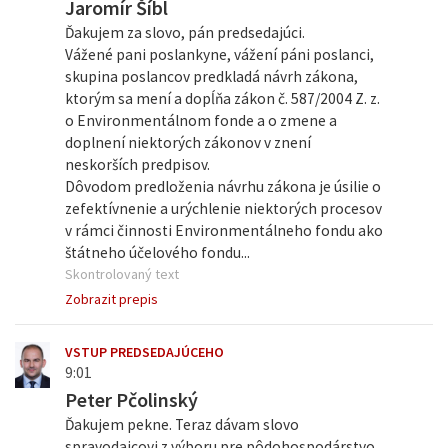
Jaromír Šíbl
Ďakujem za slovo, pán predsedajúci.
Vážené pani poslankyne, vážení páni poslanci,
skupina poslancov predkladá návrh zákona,
ktorým sa mení a dopĺňa zákon č. 587/2004 Z. z.
o Environmentálnom fonde a o zmene a
doplnení niektorých zákonov v znení
neskorších predpisov.
Dôvodom predloženia návrhu zákona je úsilie o
zefektívnenie a urýchlenie niektorých procesov
v rámci činnosti Environmentálneho fondu ako
štátneho účelového fondu...
Skontrolovaný text
Zobrazit prepis
VSTUP PREDSEDAJÚCEHO
9:01
Peter Pčolinský
Ďakujem pekne. Teraz dávam slovo
spravodajcovi z výboru pre pôdohospodárstvo