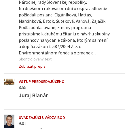
Národnej rady Slovenskej republiky.
Na dnešnom rokovacom dni o ospravedlnenie
požiadali poslanci Cigániková, Hattas,
Marcinková, Eštok, Šuteková, Vaňová, Zajačik.
Podľa odhlasovanej zmeny programu
pristúpime k druhému čítaniu o návrhu skupiny
poslancov na vydanie zákona, ktorým sa mení
a dopĺňa zákon č. 587/2004 Z. z. o
Environmentálnom fonde a o zmene a...
Skontrolovaný text
Zobrazit prepis
VSTUP PREDSEDAJÚCEHO
8:55
Juraj Blanár
UVÁDZAJÚCI UVÁDZA BOD
9:01