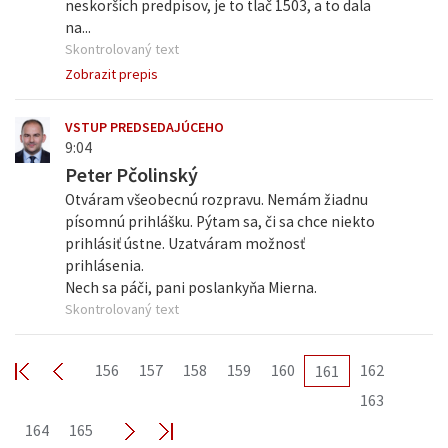
neskorších predpisov, je to tlač 1503, a to dala
na...
Skontrolovaný text
Zobrazit prepis
VSTUP PREDSEDAJÚCEHO
9:04
Peter Pčolinský
Otváram všeobecnú rozpravu. Nemám žiadnu
písomnú prihlášku. Pýtam sa, či sa chce niekto
prihlásiť ústne. Uzatváram možnosť
prihlásenia.
Nech sa páči, pani poslankyňa Mierna.
Skontrolovaný text
156
157
158
159
160
162
161
163
164
165