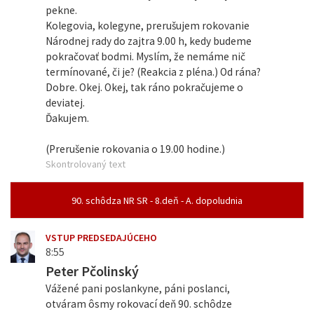
pekne.
Kolegovia, kolegyne, prerušujem rokovanie
Národnej rady do zajtra 9.00 h, kedy budeme
pokračovať bodmi. Myslím, že nemáme nič
termínované, či je? (Reakcia z pléna.) Od rána?
Dobre. Okej. Okej, tak ráno pokračujeme o
deviatej.
Ďakujem.
(Prerušenie rokovania o 19.00 hodine.)
Skontrolovaný text
90. schôdza NR SR - 8.deň - A. dopoludnia
VSTUP PREDSEDAJÚCEHO
8:55
Peter Pčolinský
Vážené pani poslankyne, páni poslanci,
otváram ôsmy rokovací deň 90. schôdze