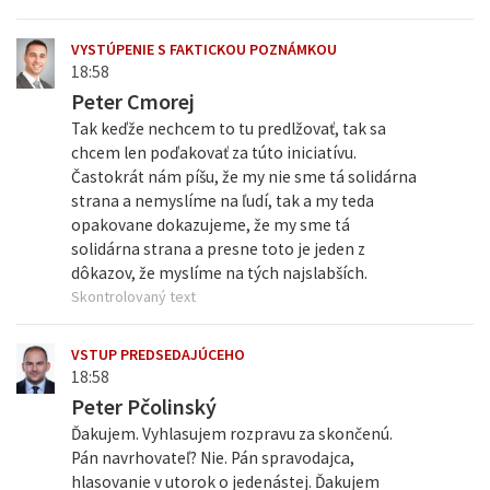
VYSTÚPENIE S FAKTICKOU POZNÁMKOU
18:58
Peter Cmorej
Tak keďže nechcem to tu predlžovať, tak sa
chcem len poďakovať za túto iniciatívu.
Častokrát nám píšu, že my nie sme tá solidárna
strana a nemyslíme na ľudí, tak a my teda
opakovane dokazujeme, že my sme tá
solidárna strana a presne toto je jeden z
dôkazov, že myslíme na tých najslabších.
Skontrolovaný text
VSTUP PREDSEDAJÚCEHO
18:58
Peter Pčolinský
Ďakujem. Vyhlasujem rozpravu za skončenú.
Pán navrhovateľ? Nie. Pán spravodajca,
hlasovanie v utorok o jedenástej. Ďakujem