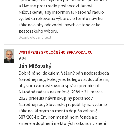
a životné prostredie poslancovi Jánovi
Mičovskému, aby informoval Národnú radu o
výsledku rokovania výborov o tomto návrhu
zákona a aby odôvodnil návrh a stanovisko
gestorského výboru.
Skontrolovaný text
VYSTÚPENIE SPOLOČNÉHO SPRAVODAJCU
9:04
Ján Mičovský
Dobré ráno, ďakujem. Vážený pán podpredseda
Národnej rady, kolegyne, kolegovia, dovoľte mi,
aby som vám avizovanú správu predniesol.
Národná rada uznesením č. 2089 z 21. marca
2023 pridelila návrh skupiny poslancov
Národnej rady Slovenskej republiky na vydanie
zákona, ktorým sa mení a dopĺňa zákon č.
587/2004 o Environmentálnom fonde a o
zmene a doplnení niektorých zákonov v znení