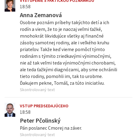
VYSTÚPENIE S FAKTICKOU POZNÁMKOU
18:58
Anna Zemanová
Osobne poznám príbehy takýchto detí a ich
rodín a viem, že to je naozaj veľmi ťažké,
mnohokrát likvidujúce všetky aj finančné
zásoby samotnej rodiny, ale i veľkého kruhu
priateľov. Takže keď vieme pomôcť týmto
rodinám s týmito zriedkavými výnimočnými,
nie až tak veľmi teda výnimočnými chorobami,
ale teda ťažkými diagnózami, aby sme ochránili
tieto rodiny, pomohli im, tak to urobme.
Ďakujem pekne, Tomáš, za túto iniciatívu.
Skontrolovaný text
VSTUP PREDSEDAJÚCEHO
18:58
Peter Pčolinský
Pán poslanec Cmorej na záver.
Skontrolovaný text