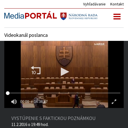
Vyhľadávanie
Kontakt
Toggl
naviga
Videokanál poslanca
00:00
16:38:47
VYSTÚPENIE S FAKTICKOU POZNÁMKOU
11.2.2016 o 19:49 hod.