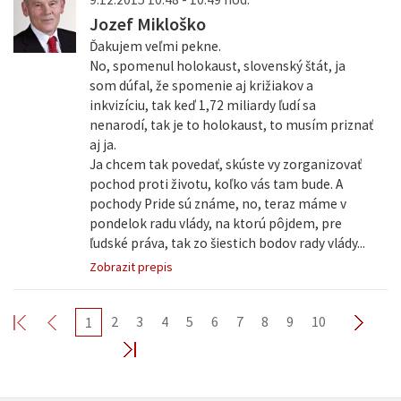
Jozef Mikloško
Ďakujem veľmi pekne.
No, spomenul holokaust, slovenský štát, ja
som dúfal, že spomenie aj križiakov a
inkvizíciu, tak keď 1,72 miliardy ľudí sa
nenarodí, tak je to holokaust, to musím priznať
aj ja.
Ja chcem tak povedať, skúste vy zorganizovať
pochod proti životu, koľko vás tam bude. A
pochody Pride sú známe, no, teraz máme v
pondelok radu vlády, na ktorú pôjdem, pre
ľudské práva, tak zo šiestich bodov rady vlády...
Zobrazit prepis
2
3
4
5
6
7
8
9
10
1