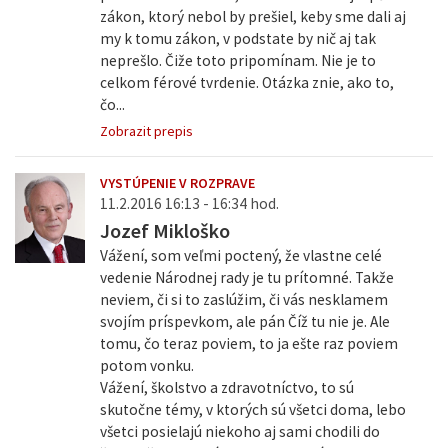
zákon, ktorý nebol by prešiel, keby sme dali aj
my k tomu zákon, v podstate by nič aj tak
neprešlo. Čiže toto pripomínam. Nie je to
celkom férové tvrdenie. Otázka znie, ako to,
čo...
Zobrazit prepis
VYSTÚPENIE V ROZPRAVE
11.2.2016 16:13 - 16:34 hod.
Jozef Mikloško
Vážení, som veľmi poctený, že vlastne celé
vedenie Národnej rady je tu prítomné. Takže
neviem, či si to zaslúžim, či vás nesklamem
svojím príspevkom, ale pán Číž tu nie je. Ale
tomu, čo teraz poviem, to ja ešte raz poviem
potom vonku.
Vážení, školstvo a zdravotníctvo, to sú
skutočne témy, v ktorých sú všetci doma, lebo
všetci posielajú niekoho aj sami chodili do