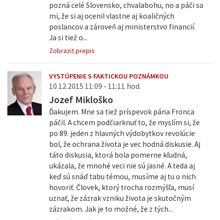
pozná celé Slovensko, chvalabohu, no a páči sa
mi, že si aj ocenil vlastne aj koaličných
poslancov a zároveň aj ministerstvo financií.
Ja si tiež o...
Zobrazit prepis
VYSTÚPENIE S FAKTICKOU POZNÁMKOU
10.12.2015 11:09 - 11:11 hod.
Jozef Mikloško
Ďakujem. Mne sa tiež príspevok pána Fronca
páčil. A chcem podčiarknuť to, že myslím si, že
po 89. jeden z hlavných výdobytkov revolúcie
bol, že ochrana života je vec hodná diskusie. Aj
táto diskusia, ktorá bola pomerne kľudná,
ukázala, že mnohé veci nie sú jasné. A teda aj
keď sú snáď tabu témou, musíme aj tu o nich
hovoriť. Človek, ktorý trocha rozmýšľa, musí
uznať, že zázrak vzniku života je skutočným
zázrakom. Jak je to možné, že z tých...