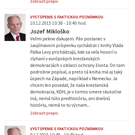
Zobrazit prepis
VYSTÚPENIE S FAKTICKOU POZNÁMKOU
10.12.2015 10:38 - 10:40 hod.
Jozef Mikloško
Veľmi pekne ďakujem. Pán poslanec v
zaujímavom príspevku vychádzal z knihy Vlada
Palka Levy prichádzajú, kde sa veľa hovorí o
zlyhaní v európskych kresťanských
demokraciách v oblasti ochrany života. On tam
podrobne popísal, a preto tá kniha má aj taký
úspech na Západe, napríklad v Nemecku. Ja
chcem len povedať, že naša kresťanská
demokracia, KDH, je v tomto smere skutočne
iná, nemá túto predhistóriu, ani dnešnú
históriu, nemá to tu význam...
Zobrazit prepis
VYSTÚPENIE S FAKTICKOU POZNÁMKOU
9.12.2015 10:48 - 10:49 hod.