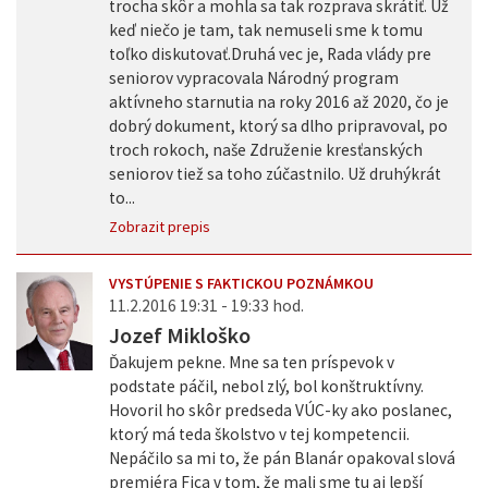
trocha skôr a mohla sa tak rozprava skrátiť. Už
keď niečo je tam, tak nemuseli sme k tomu
toľko diskutovať.Druhá vec je, Rada vlády pre
seniorov vypracovala Národný program
aktívneho starnutia na roky 2016 až 2020, čo je
dobrý dokument, ktorý sa dlho pripravoval, po
troch rokoch, naše Združenie kresťanských
seniorov tiež sa toho zúčastnilo. Už druhýkrát
to...
Zobrazit prepis
VYSTÚPENIE S FAKTICKOU POZNÁMKOU
11.2.2016 19:31 - 19:33 hod.
Jozef Mikloško
Ďakujem pekne. Mne sa ten príspevok v
podstate páčil, nebol zlý, bol konštruktívny.
Hovoril ho skôr predseda VÚC-ky ako poslanec,
ktorý má teda školstvo v tej kompetencii.
Nepáčilo sa mi to, že pán Blanár opakoval slová
premiéra Fica v tom, že mali sme tu aj lepší