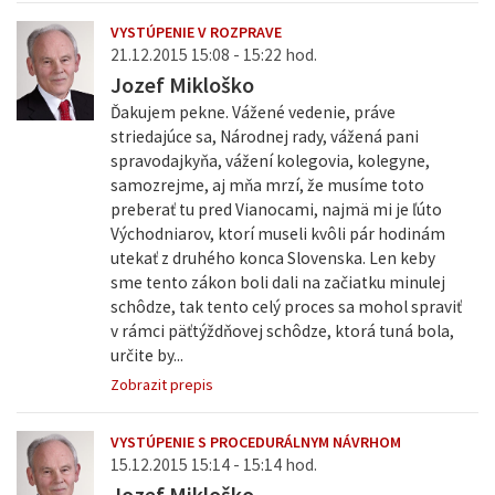
VYSTÚPENIE V ROZPRAVE
21.12.2015 15:08 - 15:22 hod.
Jozef Mikloško
Ďakujem pekne. Vážené vedenie, práve
striedajúce sa, Národnej rady, vážená pani
spravodajkyňa, vážení kolegovia, kolegyne,
samozrejme, aj mňa mrzí, že musíme toto
preberať tu pred Vianocami, najmä mi je ľúto
Východniarov, ktorí museli kvôli pár hodinám
utekať z druhého konca Slovenska. Len keby
sme tento zákon boli dali na začiatku minulej
schôdze, tak tento celý proces sa mohol spraviť
v rámci päťtýždňovej schôdze, ktorá tuná bola,
určite by...
Zobrazit prepis
VYSTÚPENIE S PROCEDURÁLNYM NÁVRHOM
15.12.2015 15:14 - 15:14 hod.
Jozef Mikloško