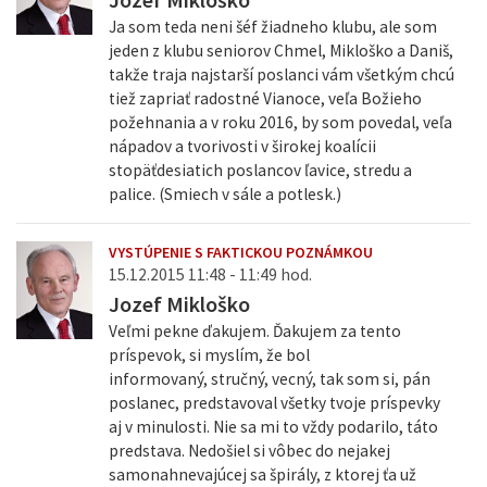
Ja som teda neni šéf žiadneho klubu, ale som
jeden z klubu seniorov Chmel, Mikloško a Daniš,
takže traja najstarší poslanci vám všetkým chcú
tiež zapriať radostné Vianoce, veľa Božieho
požehnania a v roku 2016, by som povedal, veľa
nápadov a tvorivosti v širokej koalícii
stopäťdesiatich poslancov ľavice, stredu a
palice. (Smiech v sále a potlesk.)
VYSTÚPENIE S FAKTICKOU POZNÁMKOU
15.12.2015 11:48 - 11:49 hod.
Jozef Mikloško
Veľmi pekne ďakujem. Ďakujem za tento
príspevok, si myslím, že bol
informovaný, stručný, vecný, tak som si, pán
poslanec, predstavoval všetky tvoje príspevky
aj v minulosti. Nie sa mi to vždy podarilo, táto
predstava. Nedošiel si vôbec do nejakej
samonahnevajúcej sa špirály, z ktorej ťa už