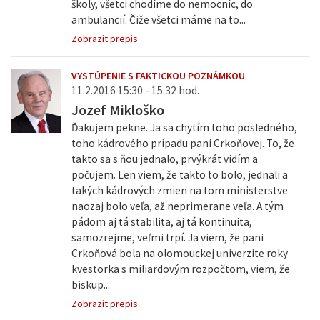
školy, všetci chodíme do nemocníc, do
ambulancií. Čiže všetci máme na to...
Zobrazit prepis
VYSTÚPENIE S FAKTICKOU POZNÁMKOU
11.2.2016 15:30 - 15:32 hod.
Jozef Mikloško
Ďakujem pekne. Ja sa chytím toho posledného,
toho kádrového prípadu pani Crkoňovej. To, že
takto sa s ňou jednalo, prvýkrát vidím a
počujem. Len viem, že takto to bolo, jednali a
takých kádrových zmien na tom ministerstve
naozaj bolo veľa, až neprimerane veľa. A tým
pádom aj tá stabilita, aj tá kontinuita,
samozrejme, veľmi trpí. Ja viem, že pani
Crkoňová bola na olomouckej univerzite roky
kvestorka s miliardovým rozpočtom, viem, že
biskup...
Zobrazit prepis