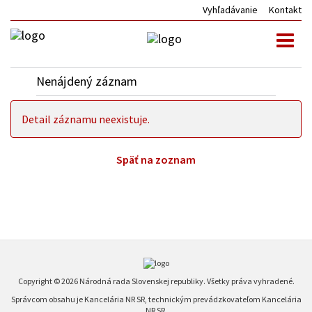
Vyhľadávanie
Kontakt
Toggl
naviga
Nenájdený záznam
Detail záznamu neexistuje.
Späť na zoznam
Copyright © 2026 Národná rada Slovenskej republiky. Všetky práva vyhradené.
Správcom obsahu je Kancelária NR SR, technickým prevádzkovateľom Kancelária
NR SR.