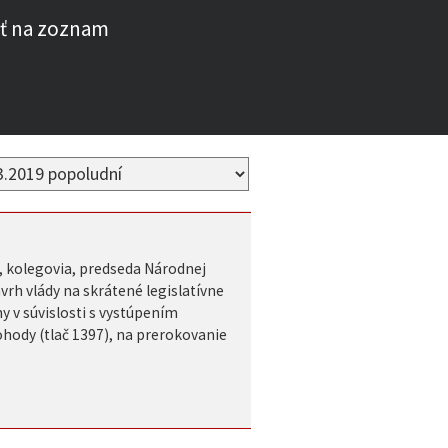
ť na zoznam
, kolegovia, predseda Národnej
vrh vlády na skrátené legislatívne
 v súvislosti s vystúpením
ohody (tlač 1397), na prerokovanie