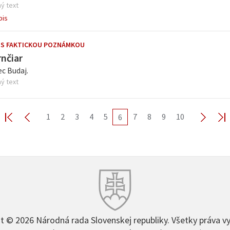
ý text
pis
 S FAKTICKOU POZNÁMKOU
rnčiar
c Budaj.
ý text
1
2
3
4
5
7
8
9
10
6
t © 2026 Národná rada Slovenskej republiky. Všetky práva v