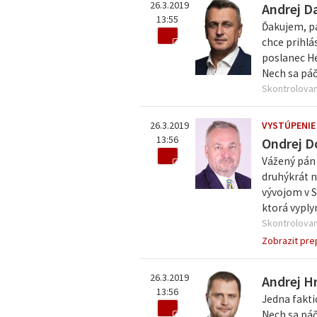
26.3.2019
Andrej D
13:55
Ďakujem, pá
chce prihlá
poslanec He
Nech sa páč
Skontrolovan
26.3.2019
VYSTÚPENIE
13:56
Ondrej D
Vážený pán 
druhýkrát ná
vývojom v S
ktorá vyply
Skontrolovan
Zobrazit pre
26.3.2019
Andrej H
13:56
Jedna fakt
Nech sa páč