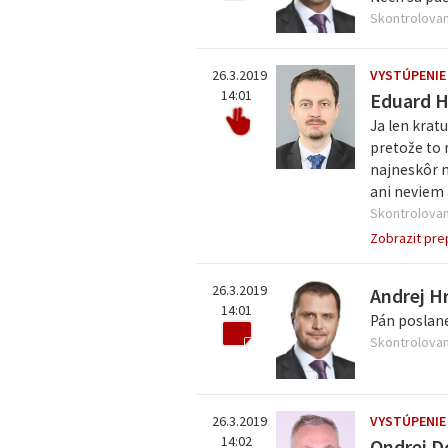
Skontrolovan
26.3.2019
VYSTÚPENIE
14:01
Eduard 
Ja len krat
pretože to 
najneskôr m
ani neviem a
Skontrolovan
Zobrazit pre
26.3.2019
Andrej H
14:01
Pán poslane
Skontrolovan
26.3.2019
VYSTÚPENIE
14:02
Ondrej D