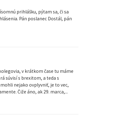
somnú prihlášku, pýtam sa, či sa
ihlásenia. Pán poslanec Dostál, pán
 kolegovia, v krátkom čase tu máme
rá súvisí s brexitom, a teda s
ohli nejako ovplyvniť, je to vec,
amente. Čiže áno, ak 29. marca,...