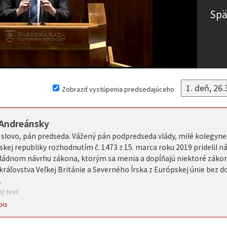
Spä
Zobraziť vystúpenia predsedajúceho
 Andreánsky
slovo, pán predseda. Vážený pán podpredseda vlády, milé kolegyne
skej republiky rozhodnutím č. 1473 z 15. marca roku 2019 pridelil ná
ládnom návrhu zákona, ktorým sa menia a dopĺňajú niektoré zákony
ráľovstva Veľkej Británie a Severného Írska z Európskej únie bez d
.
ý text
pis