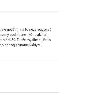
, ale nedá mi na to nezareagovať,
ravený podstatne skôr a ak, tak
niť čl. 50. Takže myslím si, že to
o naozaj zlyhanie vlády v...