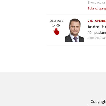
Skontrolovan
Zobrazit pre
26.3.2019
VYSTÚPENIE
14:09
Andrej H
Pán poslane
Skontrolovan
Copyrigh