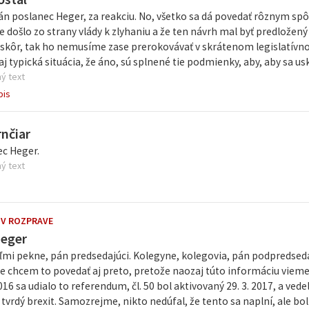
n poslanec Heger, za reakciu. No, všetko sa dá povedať rôznym spô
e došlo zo strany vlády k zlyhaniu a že ten návrh mal byť predložený
skôr, tak ho nemusíme zase prerokovávať v skrátenom legislatívno
 typická situácia, že áno, sú splnené tie podmienky, aby, aby sa usk
ý text
pis
rnčiar
ec Heger.
ý text
 V ROZPRAVE
Heger
mi pekne, pán predsedajúci. Kolegyne, kolegovia, pán podpredseda
Ale chcem to povedať aj preto, pretože naozaj túto informáciu vieme 
2016 sa udialo to referendum, čl. 50 bol aktivovaný 29. 3. 2017, a ve
tvrdý brexit. Samozrejme, nikto nedúfal, že tento sa naplní, ale bol 