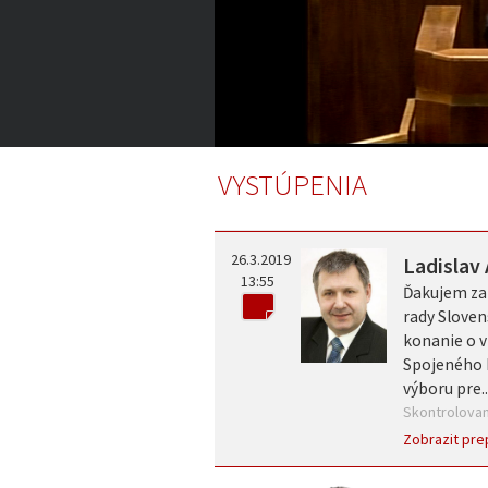
1:01:05
of
VYSTÚPENIA
5:55:57
Volume
0%
26.3.2019
Ladislav
13:55
Ďakujem za 
rady Sloven
konanie o v
Spojeného k
výboru pre..
Skontrolovan
Zobrazit pre