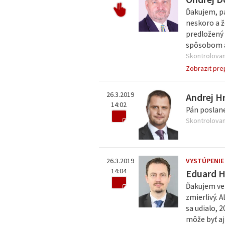
Ďakujem, pá
neskoro a ž
predložený 
spôsobom aj
Skontrolovan
Zobrazit pre
26.3.2019
Andrej H
14:02
Pán poslan
Skontrolovan
26.3.2019
VYSTÚPENIE
14:04
Eduard 
Ďakujem veľ
zmierlivý. 
sa udialo, 
môže byť aj 