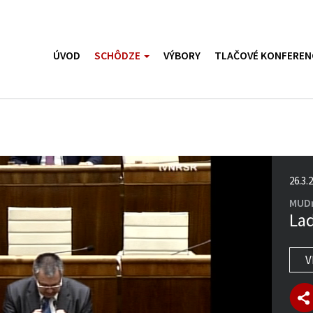
ÚVOD
SCHÔDZE
VÝBORY
TLAČOVÉ KONFEREN
26.3.
MUDr
Lad
V