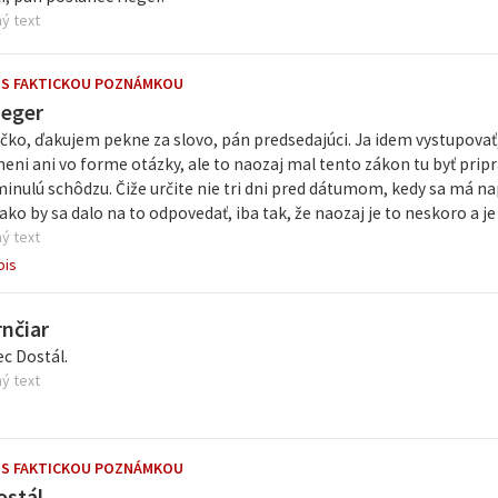
ý text
 S FAKTICKOU POZNÁMKOU
Heger
učko, ďakujem pekne za slovo, pán predsedajúci. Ja idem vystupovať
neni ani vo forme otázky, ale to naozaj mal tento zákon tu byť prip
inulú schôdzu. Čiže určite nie tri dni pred dátumom, kedy sa má napl
ko by sa dalo na to odpovedať, iba tak, že naozaj je to neskoro a je t
ý text
pis
rnčiar
c Dostál.
ý text
 S FAKTICKOU POZNÁMKOU
ostál