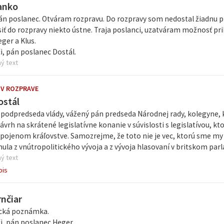
anko
n poslanec. Otváram rozpravu. Do rozpravy som nedostal žiadnu pí
siť do rozpravy niekto ústne. Traja poslanci, uzatváram možnosť pr
ger a Klus.
i, pán poslanec Dostál.
ý text
 V ROZPRAVE
ostál
podpredseda vlády, vážený pán predseda Národnej rady, kolegyne,
vrh na skrátené legislatívne konanie v súvislosti s legislatívou, kto
pojenom kráľovstve. Samozrejme, že toto nie je vec, ktorú sme my m
nula z vnútropolitického vývoja a z vývoja hlasovaní v britskom parl
ý text
pis
rnčiar
ická poznámka.
i, pán poslanec Heger.