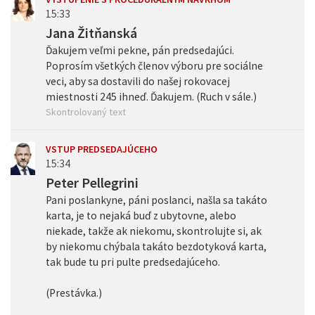
15:33
Jana Žitňanská
Ďakujem veľmi pekne, pán predsedajúci.
Poprosím všetkých členov výboru pre sociálne
veci, aby sa dostavili do našej rokovacej
miestnosti 245 ihneď. Ďakujem. (Ruch v sále.)
Skontrolovaný text
VSTUP PREDSEDAJÚCEHO
15:34
Peter Pellegrini
Pani poslankyne, páni poslanci, našla sa takáto
karta, je to nejaká buď z ubytovne, alebo
niekade, takže ak niekomu, skontrolujte si, ak
by niekomu chýbala takáto bezdotyková karta,
tak bude tu pri pulte predsedajúceho.
(Prestávka.)