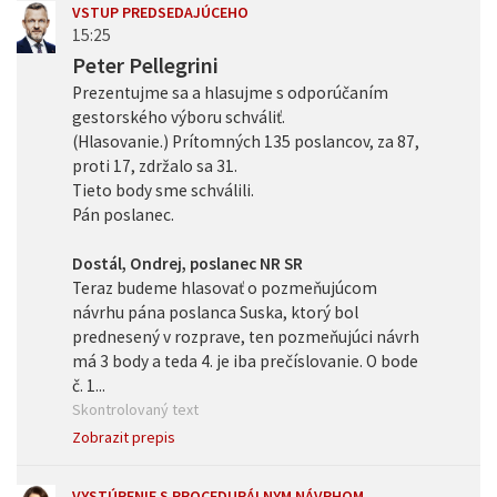
VSTUP PREDSEDAJÚCEHO
15:25
Peter Pellegrini
Prezentujme sa a hlasujme s odporúčaním
gestorského výboru schváliť.
(Hlasovanie.) Prítomných 135 poslancov, za 87,
proti 17, zdržalo sa 31.
Tieto body sme schválili.
Pán poslanec.
Dostál, Ondrej, poslanec NR SR
Teraz budeme hlasovať o pozmeňujúcom
návrhu pána poslanca Suska, ktorý bol
prednesený v rozprave, ten pozmeňujúci návrh
má 3 body a teda 4. je iba prečíslovanie. O bode
č. 1...
Skontrolovaný text
Zobrazit prepis
VYSTÚPENIE S PROCEDURÁLNYM NÁVRHOM