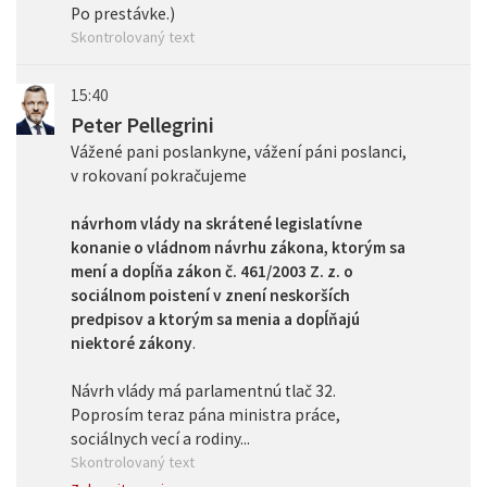
Po prestávke.)
Skontrolovaný text
15:40
Peter Pellegrini
Vážené pani poslankyne, vážení páni poslanci,
v rokovaní pokračujeme
návrhom vlády na skrátené legislatívne
konanie o
vládnom návrhu zákona, ktorým sa
mení a dopĺňa zákon č. 461/2003 Z. z. o
sociálnom poistení v znení neskorších
predpisov a ktorým sa menia a dopĺňajú
niektoré zákony
.
Návrh vlády má parlamentnú tlač 32.
Poprosím teraz pána ministra práce,
sociálnych vecí a rodiny...
Skontrolovaný text