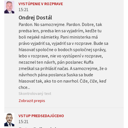
VYSTÚPENIE V ROZPRAVE
15:21
Ondrej Dostál
Pardon. No samozrejme. Pardon. Dobre, tak
predsa len, predsa len sa vyjadrím, keďže tu
boli nejaké námietky. Pani ministerka má
právo vyjadriť sa, vyjadriť sa v rozprave. Bude sa
hlasovať spoločne o bodoch spoločnej správy,
lebo v rozprave, nie vo vystúpení v rozprave,
nezaznel ten návrh, pán poslanec Kuffa
zmeškal sa prihlásiť načas. A samozrejme, že o
návrhoch pána poslanca Suska sa bude
hlasovať tak, ako to on navrhol. Čiže, čiže, keď
chce...
Skontrolovaný text
Zobrazit prepis
VSTUP PREDSEDAJÚCEHO
15:21