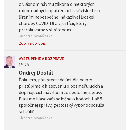
o vládnom návrhu zákona o niektorých
mimoriadnych opatreniach v súvislosti so
šírením nebezpečnej nákazlivej ľudskej
choroby COVID-19 a v justícii, ktorý
prerokúvame v skrátenom...
Skontrolovaný text
Zobrazit prepis
VYSTÚPENIE V ROZPRAVE
15:25
Ondrej Dostál
Ďakujem, pán predsedajúci. Ale najprv
pristúpime k hlasovaniu o pozmeňujúcich a
doplňujúcich návrhoch zo spoločnej správy.
Budeme hlasovať spoločne o bodoch 1 až 5
spoločnej správy, gestorský výbor odporúča
schváliť.
Skontrolovaný text