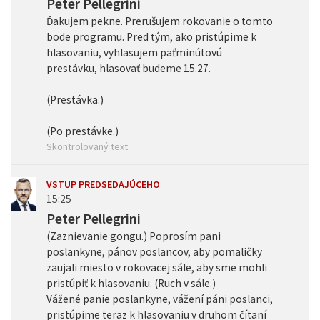
Peter Pellegrini
Ďakujem pekne. Prerušujem rokovanie o tomto
bode programu. Pred tým, ako pristúpime k
hlasovaniu, vyhlasujem päťminútovú
prestávku, hlasovať budeme 15.27.
(Prestávka.)
(Po prestávke.)
Skontrolovaný text
VSTUP PREDSEDAJÚCEHO
15:25
Peter Pellegrini
(Zaznievanie gongu.) Poprosím pani
poslankyne, pánov poslancov, aby pomaličky
zaujali miesto v rokovacej sále, aby sme mohli
pristúpiť k hlasovaniu. (Ruch v sále.)
Vážené panie poslankyne, vážení páni poslanci,
pristúpime teraz k hlasovaniu v druhom čítaní