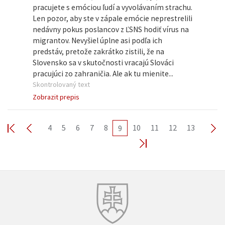
pracujete s emóciou ľudí a vyvolávaním strachu.
Len pozor, aby ste v zápale emócie neprestrelili
nedávny pokus poslancov z ĽSNS hodiť vírus na
migrantov. Nevyšiel úplne asi podľa ich
predstáv, pretože zakrátko zistili, že na
Slovensko sa v skutočnosti vracajú Slováci
pracujúci zo zahraničia. Ale ak tu mienite...
Skontrolovaný text
Zobrazit prepis
4
5
6
7
8
10
11
12
13
9