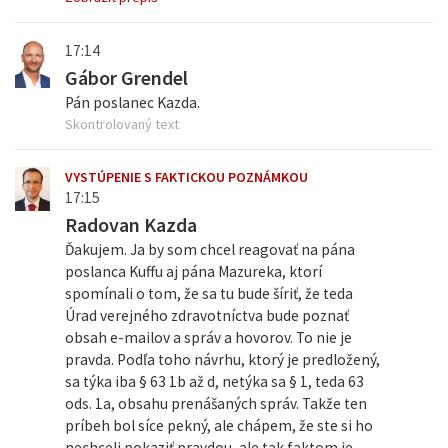
17:14
Gábor Grendel
Pán poslanec Kazda.
Skontrolovaný text
VYSTÚPENIE S FAKTICKOU POZNÁMKOU
17:15
Radovan Kazda
Ďakujem. Ja by som chcel reagovať na pána
poslanca Kuffu aj pána Mazureka, ktorí
spomínali o tom, že sa tu bude šíriť, že teda
Úrad verejného zdravotníctva bude poznať
obsah e-mailov a správ a hovorov. To nie je
pravda. Podľa toho návrhu, ktorý je predložený,
sa týka iba § 63 1b až d, netýka sa § 1, teda 63
ods. 1a, obsahu prenášaných správ. Takže ten
príbeh bol síce pekný, ale chápem, že ste si ho
nechceli pokaziť pravdou, ale tak faktom je,...