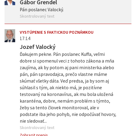
Gábor Grendel
Pán poslanec Valocký.
Skontrolovaný text
VYSTÚPENIE S FAKTICKOU POZNÁMKOU
17:14
Jozef Valocký
Ďakujem pekne. Pán poslanec Kuffa, veľmi
dobre si spomenul veci z tohoto zákona a mňa
zaujíma, ak by potom aj pani ministerka alebo
pán, pán spravodajca, prečo vlastne máme
skúmať všetky dáta. Veď predsa, ja by som aj
súhlasil s tým, ak niekto má, je pozitívne
testovaný na koronavírus, ak mu bola uložená
karanténa, dobre, nemám problém s týmto,
žeby sa tento človek monitoroval, ale v
podstate iba jeho pohyb, nie odpočúvať hovory,
nie sledovať...
Skontrolovaný text
Zobrazit prepis