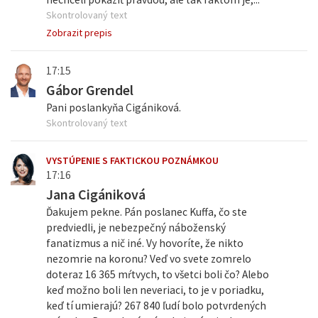
Skontrolovaný text
Zobrazit prepis
17:15
Gábor Grendel
Pani poslankyňa Cigániková.
Skontrolovaný text
VYSTÚPENIE S FAKTICKOU POZNÁMKOU
17:16
Jana Cigániková
Ďakujem pekne. Pán poslanec Kuffa, čo ste
predviedli, je nebezpečný náboženský
fanatizmus a nič iné. Vy hovoríte, že nikto
nezomrie na koronu? Veď vo svete zomrelo
doteraz 16 365 mŕtvych, to všetci boli čo? Alebo
keď možno boli len neveriaci, to je v poriadku,
keď tí umierajú? 267 840 ľudí bolo potvrdených