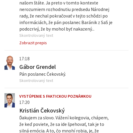
našom štáte. Ja preto v tomto kontexte
nerozumiem rozhodnutiu predsedu Národnej
rady, že nechal pokračovať v tejto schôdzi po
informáciách, že pán poslanec Baránik z SaS je
podozrivý, že by mohol byť nakazený...
Skontrolovaný text
Zobrazit prepis
17:18
Gábor Grendel
Pán poslanec Čekovský.
Skontrolovaný text
VYSTÚPENIE S FAKTICKOU POZNÁMKOU
17:20
Kristián Čekovský
Ďakujem za slovo. Vážení kolegovia, chápem,
že keď poviete, že sa ide špehovať, tak je to
silná emócia. A to, čo mnohí robia, je, že