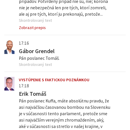
prípadov. Potvrdený prípad nie sú, nie; korona
nie je nebezpečná len pre tých, ktorí zomreli,
ale aj pre tých, ktorí ju prekonajú, pretože...
Skontrolovaný text
Zobrazit prepis
17:16
Gábor Grendel
Pán poslanec Tomáš.
Skontrolovaný text
VYSTÚPENIE S FAKTICKOU POZNÁMKOU
17:18
Erik Tomáš
Pán poslanec Kuffa, máte absolútnu pravdu, že
asi najväčšou časovanou bombou na Slovensku
je v súčasnosti tento parlament, pretože sme
asi najväčším verejným zhromaždením, aký,
aké v súčasnosti sa stretlo v našej krajine, v