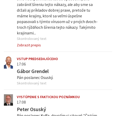
zabrániť šíreniu tejto nákazy, ale aby sme sa
držali aj príkladov dobrej praxe, pretože tu
máme krajiny, ktoré sa veľmi úspešne
popasovali s týmto vírusom už v prvých dvoch-
troch týždňoch šírenia tejto nákazy. Takýmito
krajinami...
Skontrolovaný text
Zobrazit prepis
VSTUP PREDSEDAJÚCEHO
17:06
Gábor Grendel
Pán poslanec Osuský.
Skontrolovaný text
VYSTÚPENIE S FAKTICKOU POZNÁMKOU
17:08
Peter Osuský
Pán poslanec Kuffa, dovolím si citovať: "Čistým