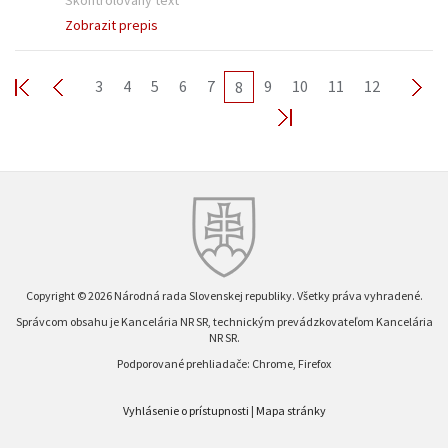
Skontrolovaný text
Zobrazit prepis
3
4
5
6
7
9
10
11
12
8
Copyright © 2026 Národná rada Slovenskej republiky. Všetky práva vyhradené.
Správcom obsahu je Kancelária NR SR, technickým prevádzkovateľom Kancelária
NR SR.
Podporované prehliadače: Chrome, Firefox
Vyhlásenie o prístupnosti
|
Mapa stránky