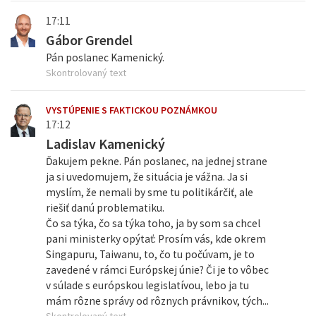
17:11
Gábor Grendel
Pán poslanec Kamenický.
Skontrolovaný text
VYSTÚPENIE S FAKTICKOU POZNÁMKOU
17:12
Ladislav Kamenický
Ďakujem pekne. Pán poslanec, na jednej strane
ja si uvedomujem, že situácia je vážna. Ja si
myslím, že nemali by sme tu politikárčiť, ale
riešiť danú problematiku.
Čo sa týka, čo sa týka toho, ja by som sa chcel
pani ministerky opýtať: Prosím vás, kde okrem
Singapuru, Taiwanu, to, čo tu počúvam, je to
zavedené v rámci Európskej únie? Či je to vôbec
v súlade s európskou legislatívou, lebo ja tu
mám rôzne správy od rôznych právnikov, tých...