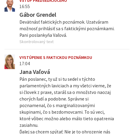
VSTUP PREDSEDAJÚCEHO
16:55
Gábor Grendel
Devätnásť faktických poznámok. Uzatváram
možnosť prihlásiť sa s faktickými poznámkami.
Pani poslankyňa Vaľová.
Skontrolovaný text
VYSTÚPENIE S FAKTICKOU POZNÁMKOU
17:04
Jana Vaľová
Pán poslanec, ty už si tu sedel v týchto
parlamentných laviciach a my všetci vieme, že
si človek z praxe, staráš sa o množstvo naozaj
chorých ľudí a podobne. Správne si
poznamenal, čo s marginalizovanými
skupinami, čo s bezdomovcami. To sú veci,
ktoré vôbec možno alebo málo tieto opatrenia
zasiahnu.
Ďalej sa chcem spýtať: Nie je to ohrozenie nás