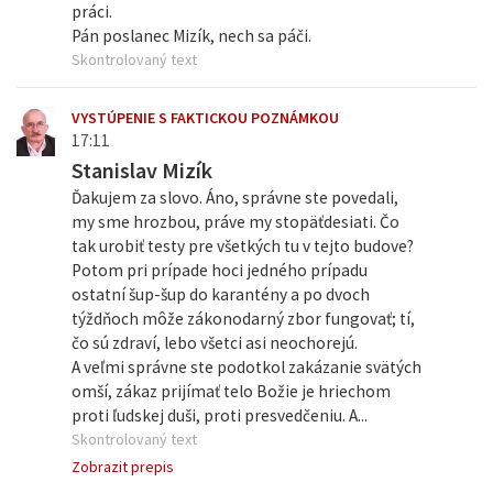
práci.
Pán poslanec Mizík, nech sa páči.
Skontrolovaný text
VYSTÚPENIE S FAKTICKOU POZNÁMKOU
17:11
Stanislav Mizík
Ďakujem za slovo. Áno, správne ste povedali,
my sme hrozbou, práve my stopäťdesiati. Čo
tak urobiť testy pre všetkých tu v tejto budove?
Potom pri prípade hoci jedného prípadu
ostatní šup-šup do karantény a po dvoch
týždňoch môže zákonodarný zbor fungovať; tí,
čo sú zdraví, lebo všetci asi neochorejú.
A veľmi správne ste podotkol zakázanie svätých
omší, zákaz prijímať telo Božie je hriechom
proti ľudskej duši, proti presvedčeniu. A...
Skontrolovaný text
Zobrazit prepis