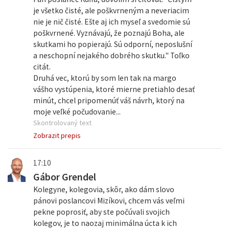
je všetko čisté, ale poškvrneným a neveriacim
nie je nič čisté. Ešte aj ich myseľ a svedomie sú
poškvrnené. Vyznávajú, že poznajú Boha, ale
skutkami ho popierajú. Sú odporní, neposlušní
a neschopní nejakého dobrého skutku." Toľko
citát.
Druhá vec, ktorú by som len tak na margo
vášho vystúpenia, ktoré mierne pretiahlo desať
minút, chcel pripomenúť váš návrh, ktorý na
moje veľké počudovanie...
Skontrolovaný text
Zobrazit prepis
17:10
Gábor Grendel
Kolegyne, kolegovia, skôr, ako dám slovo
pánovi poslancovi Mizíkovi, chcem vás veľmi
pekne poprosiť, aby ste počúvali svojich
kolegov, je to naozaj minimálna úcta k ich