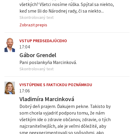
všetkých? Všetci nosíme rúška. Spýtal sa niekto,
keď sme šli do Národnej rady, či sa niekto...
Skontrolovaný text
Zobrazit prepis
VSTUP PREDSEDAJÚCEHO
17:04
Gábor Grendel
Pani poslankyňa Marcinková.
Skontrolovaný text
VYSTÚPENIE S FAKTICKOU POZNÁMKOU
17:06
Vladimíra Marcinková
Dobrý deň prajem. Ďakujem pekne. Takisto by
som chcela vyjadriť podporu tomu, že nám
všetkým ide o zdravie občanov, zdravie, o tých
najzraniteľnejších, ale je veľmi dôležité, aby
sme neexperimentovali so spôsobmi, ako