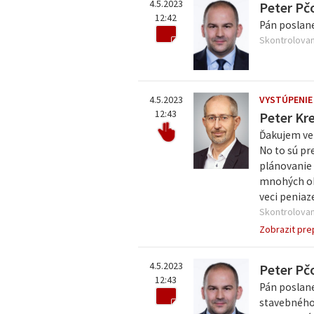
4.5.2023
Peter Pč
12:42
Pán poslane
Skontrolovan
4.5.2023
VYSTÚPENIE
12:43
Peter Kr
Ďakujem ve
No to sú pr
plánovanie 
mnohých obl
veci peniaz
Skontrolovan
Zobrazit pre
4.5.2023
Peter Pč
12:43
Pán poslane
stavebného 