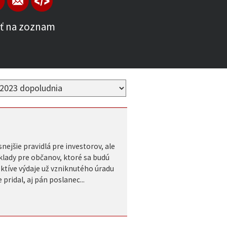
ť na zoznam
nejšie pravidlá pre investorov, ale
áklady pre občanov, ktoré sa budú
pektíve výdaje už vzniknutého úradu
pridal, aj pán poslanec...