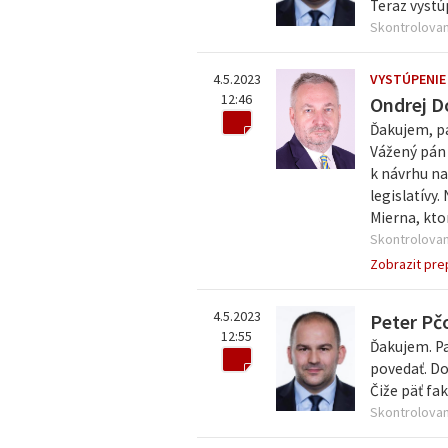
Teraz vystú
Skontrolovan
4.5.2023
VYSTÚPENIE
12:46
Ondrej D
Ďakujem, p
Vážený pán 
k návrhu na
legislatívy
Mierna, kto
Skontrolovan
Zobrazit pre
4.5.2023
Peter Pč
12:55
Ďakujem. Pa
povedať. Do
Čiže päť fa
Skontrolovan