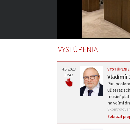
3:47:46
of
VYSTÚPENIA
4:13:50
Volume
0%
4.5.2023
VYSTÚPENIE
12:42
Vladimír 
Pán poslane
už teraz sc
musieť plat
na veľmi dr
Skontrolovan
Zobrazit pre