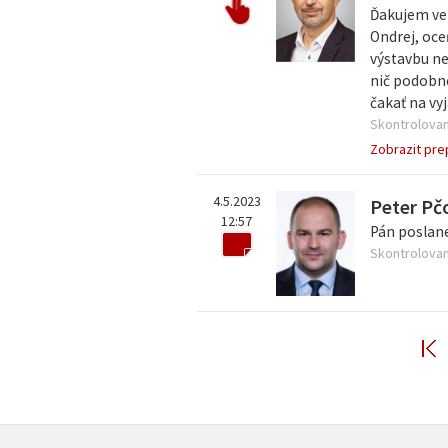
Ďakujem veľ
Ondrej, oce
výstavbu ne
nič podobné
čakať na vyj
Skontrolovan
Zobrazit pre
4.5.2023
Peter Pč
12:57
Pán poslane
Skontrolovan