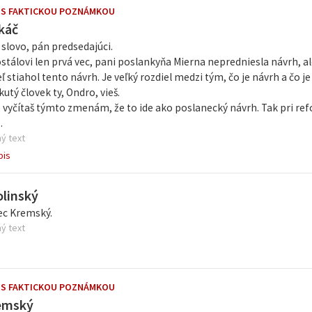
 S FAKTICKOU POZNÁMKOU
káč
slovo, pán predsedajúci.
stálovi len prvá vec, pani poslankyňa Mierna nepredniesla návrh, a
ľ stiahol tento návrh. Je veľký rozdiel medzi tým, čo je návrh a čo j
utý človek ty, Ondro, vieš.
, vyčítaš týmto zmenám, že to ide ako poslanecký návrh. Tak pri r
.
ý text
pis
olinský
ec Kremský.
ý text
 S FAKTICKOU POZNÁMKOU
emský