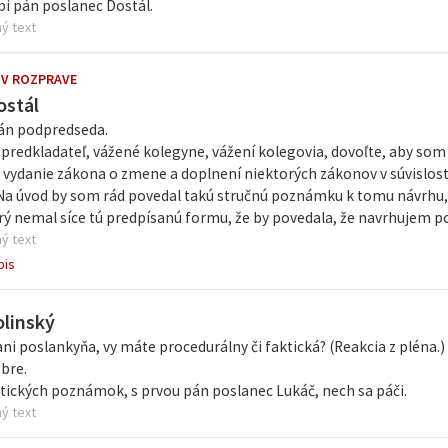
pi pán poslanec Dostál.
ý text
 V ROZPRAVE
ostál
án podpredseda.
predkladateľ, vážené kolegyne, vážení kolegovia, dovoľte, aby som 
 vydanie zákona o zmene a doplnení niektorých zákonov v súvislost
. Na úvod by som rád povedal takú stručnú poznámku k tomu návrhu,
rý nemal síce tú predpísanú formu, že by povedala, že navrhujem pod
ý text
pis
olinský
ni poslankyňa, vy máte procedurálny či faktická? (Reakcia z pléna.) 
bre.
ktických poznámok, s prvou pán poslanec Lukáč, nech sa páči.
ý text