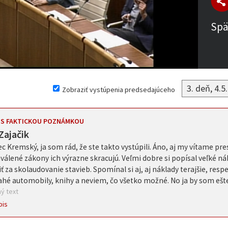
Spä
Zobraziť vystúpenia predsedajúceho
 S FAKTICKOU POZNÁMKOU
Zajačik
c Kremský, ja som rád, že ste takto vystúpili. Áno, aj my vítame pres
hválené zákony ich výrazne skracujú. Veľmi dobre si popísal veľké n
iť za skolaudovanie stavieb. Spomínal si aj, aj náklady terajšie, res
ahé automobily, knihy a neviem, čo všetko možné. No ja by som ešte 
ý text
pis