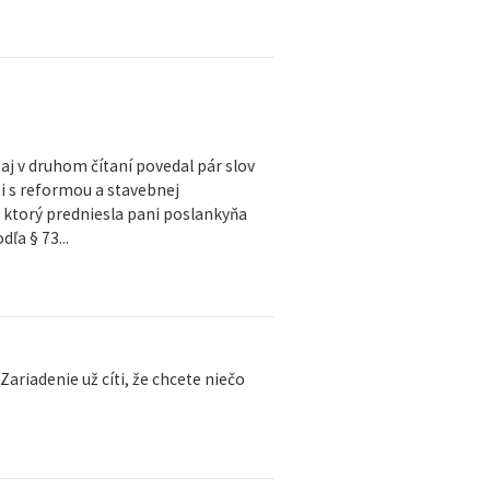
aj v druhom čítaní povedal pár slov
i s reformou a stavebnej
 ktorý predniesla pani poslankyňa
ľa § 73...
Zariadenie už cíti, že chcete niečo