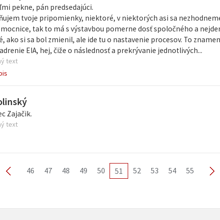
mi pekne, pán predsedajúci.
ňujem tvoje pripomienky, niektoré, v niektorých asi sa nezhodneme,
mocnice, tak to má s výstavbou pomerne dosť spoločného a nejdeme
, ako si sa bol zmienil, ale ide tu o nastavenie procesov. To znam
adrenie EIA, hej, čiže o následnosť a prekrývanie jednotlivých...
ý text
pis
olinský
c Zajačik.
ý text
46
47
48
49
50
52
53
54
55
51