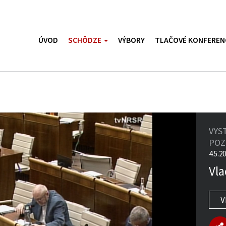
ÚVOD
SCHÔDZE
VÝBORY
TLAČOVÉ KONFEREN
VYS
PO
4.5.2
Vla
V