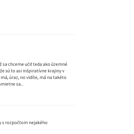
 už sa chceme učiť teda ako územné
sú to asi inšpiratívne krajiny v
má, úraz, no vidíte, má na takéto
mietne sa...
dy s rozpočtom nejakého