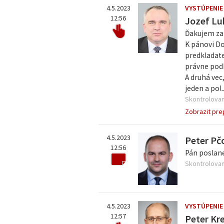
4.5.2023
VYSTÚPENIE
12:56
Jozef Lu
Ďakujem za 
K pánovi Do
predkladate
právne podk
A druhá vec
jeden a pol..
Skontrolovan
Zobrazit pre
4.5.2023
Peter Pč
12:56
Pán poslan
Skontrolovan
4.5.2023
VYSTÚPENIE
12:57
Peter Kr