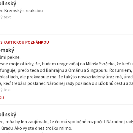
olinský
c Kremský s reakciou.
ý text
 S FAKTICKOU POZNÁMKOU
emský
ľmi pekne.
esne moje otázky, že, budem reagovať aj na Miloša Svrčeka, že keď
funguje, prečo teda od Bahrajnu a Ománu a Singapuru. Rozumiem, že 
astiach, ale prekvapuje ma, že takýto novozriadený úraz má, úrad 
e, keď trebárs poslanec Národnej rady požiada o služobnú cestu a za
ý text
pis
olinský
c, mňa by len zaujímalo, že čo má spoločné rozpočet Národnej ra
úradu. Ako vy ste dnes trošku mimo.