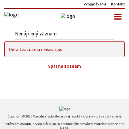
Vyhľadávanie
Kontakt
Toggl
naviga
Nenájdený záznam
Detail záznamu neexistuje.
Späť na zoznam
Copyright © 2026 Národná rada Slovenskej republiky. Všetky práva vyhradené.
Správcom obsahu je Kancelária NR SR, technickým prevádzkovateľom Kancelária
NR SR.